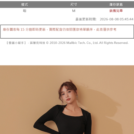
２．便利：只要手機號碼，簡訊認證，即可結帳。
法說明評估內容。
３．安心：先確認商品／服務後，再付款。
全家取貨付款
【繳款方式說明】
1.分期款項不併入電信帳單，「大哥付你分期」於每月結算日後寄送繳費提
每筆NT$60，滿NT$1,800(含以上)免運費
【「AFTEE先享後付」結帳流程】
醒簡訊。
１．於結帳方式選擇「AFTEE先享後付」後，將跳轉至「AFTEE先享後付」
2.透過簡訊連結打開帳單後，可選擇「超商條碼／台灣大直營門市／銀行轉
付款後全家取貨
結帳頁面，進行簡訊認證並確認金額後，即可完成結帳。
帳／街口支付／iPASS MONEY」等通路繳費。
２．訂單成立數日內，您將收到繳費通知簡訊。
每筆NT$60，滿NT$1,600(含以上)免運費
３．收到繳費通知簡訊後14天內，點擊此簡訊中的連結，可透過四大超商／
【注意事項】
ATM／網路銀行／等多元方式進行付款，方視為交易完成。
已關閉，請勿下單
1.本服務係由「台灣大哥大股份有限公司」（以下簡稱本公司）所提供，讓
※ 請注意：結帳手續完成當下不需立刻繳費，但若您需要取消訂單，請聯絡
用戶於交易時，得透過本服務購買商品或服務，並由商店將買賣／分期付款
每筆NT$10,000
購買商品的店家。未經商家同意取消之訂單仍視為有效，需透過AFTEE先享
買賣價金債權讓與本公司後，依約使用本公司帳單繳交帳款。
後付繳納相關費用。
2.基於同意付款使用「大哥付你分期」之契約關係目的，商店將以您的個人
已關閉，請勿下單(付取)
※ 交易是否成功請以「AFTEE先享後付 」之結帳頁面顯示為準，若有關於
資料（包含姓名、電話或地址）提供予台灣大哥大進項蒐集、處理及利用，
是否繳費成功／繳費後需取消欲退款等相關疑問，請聯繫「AFTEE先享後付
每筆NT$10,000
由本公司與您本人進行分期帳單所需資料之確認、核對及更正。
客戶支援中心」
https://netprotections.freshdesk.com/support/home
3.完整用戶服務條款，請詳閱以下連結：
https://oppay.tw/userRule
7-11取貨付款
【注意事項】
１．透過由恩沛科技股份有限公司提供之「AFTEE先享後付」服務完成之交
每筆NT$60，滿NT$1,800(含以上)免運費
易，需依本服務之必要範圍內提供個人資料，並將交易相關給付款項請求債
權轉讓予恩沛科技股份有限公司。
付款後7-11取貨
２．關於個人資料處理事宜，請瀏覽以下網址：
每筆NT$60，滿NT$1,600(含以上)免運費
https://aftee.tw/terms/#terms3
３．未成年的使用者請事先徵得法定代理人或監護人之同意方可使用
宅配
「AFTEE先享後付」，若未經同意申辦者引起之損失，本公司不負相關責
任。
每筆NT$100，滿NT$2,500(含以上)免運費