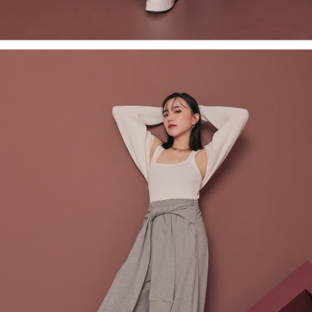
1. Perkhidmatan ini disediakan oleh Taiwan Mobile, pengguna telefon
Sila hubungi NP Taiwan Inc. di
cs_tw@netprotections.co.jp
jika anda
mudah alih boleh segera menggunakan tanpa perlu memohon lagi.
mempunyai sebarang kebimbangan mengenai pemprosesan dan
(Hanya untuk nombor langganan peribadi, tidak terbuka untuk syarikat
penggunaan pada data peribadi. Jika anda tidak bersetuju dengan data
dan kad prabayar)
peribadi yang disenaraikan seperti di atas akan dikumpul dan digunakan
2. Pilihan kaedah pembayaran "Pembayaran Ansuran Gogo", selepas
oleh AFTEE, sila jangan gunakan perkhidmatan ini.
pesanan ditubuhkan, akan secara automatik dialihkan ke proses
transaksi Gogo, selepas pengesahan nombor telefon, pilih bilangan
ansuran yang diingini, tarikh akhir pembayaran, dan setelah
mengesahkan pembayaran, transaksi akan selesai.
3. Jumlah kelulusan sebenar, bilangan ansuran dan jumlah bayaran
adalah berdasarkan halaman pengesahan transaksi seterusnya.
4. Dalam masa 30 minit selepas pesanan ditubuhkan, jika tidak pergi
untuk mengesahkan transaksi atau jika tidak lulus semakan, pesanan
akan dibatalkan secara automatik. Jika terdapat situasi "pindah untuk
semakan khusus" yang tidak lulus, ini menunjukkan bahawa sistem
penilaian tidak mencukupi, tiada penjelasan mengenai kandungan
penilaian boleh diberikan.
【Penerangan Kaedah Pembayaran】
1. Pembayaran ansuran tidak digabungkan dalam bil telekomunikasi,
"Pembayaran Ansuran Gogo" akan menghantar SMS peringatan
pembayaran selepas tarikh penyelesaian bulanan.
2. Melalui pautan SMS untuk membuka bil, anda boleh memilih untuk
membayar melalui "Kod bar kedai serbaneka / Kedai rasmi Taiwan
Mobile / Pemindahan bank / Pembayaran J街口 / iPASS MONEY" dan