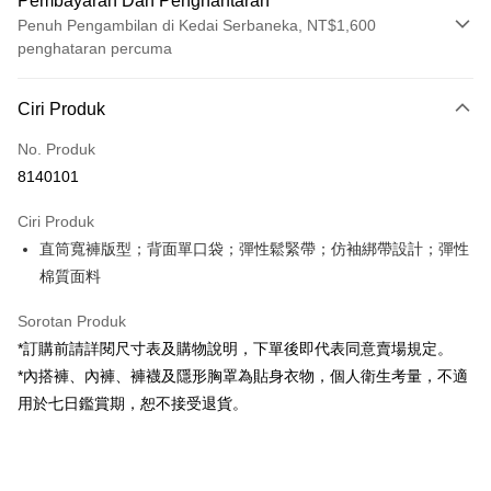
Pembayaran Dan Penghantaran
Penuh Pengambilan di Kedai Serbaneka, NT$1,600
penghataran percuma
Kaedah Pembayaran
Ciri Produk
Kad Kredit (Bayaran Penuh)
No. Produk
Pengambilan di Kedai Serbaneka
8140101
LINE Pay
Ciri Produk
Apple Pay
直筒寬褲版型；背面單口袋；彈性鬆緊帶；仿袖綁帶設計；彈性
棉質面料
JKOPAY
Google Pay
Sorotan Produk
*訂購前請詳閱尺寸表及購物說明，下單後即代表同意賣場規定。
OP Pay Later
*內搭褲、內褲、褲襪及隱形胸罩為貼身衣物，個人衛生考量，不適
Deskripsi
用於七日鑑賞期，恕不接受退貨。
[Terma Penggunaan untuk OP Pay Later]
AFTEE
Perkhidmatan ini disediakan oleh Taiwan Mobile dan tersedia untuk
Deskripsi
pengguna Taiwan Mobile tanpa memerlukan permohonan tambahan.
Pertama, Mengenai Perkhidmatan AFTEE Beli Sekarang Bayar Kemudian