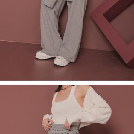
saluran lain.
【Nota Penting】
1. Perkhidmatan ini disediakan oleh "Taiwan Mobile Co., Ltd." untuk
membolehkan pengguna membeli produk atau perkhidmatan melalui
perkhidmatan ini semasa transaksi, dan kedai akan menyerahkan hak
tuntutan harga jual/beli ansuran kepada syarikat ini untuk membayar bil
menggunakan bil syarikat ini.
2. Berdasarkan tujuan kontrak persetujuan pembayaran menggunakan
"Pembayaran Ansuran Gogo", kedai akan memberikan maklumat peribadi
anda (termasuk nama, telefon atau alamat) kepada Taiwan Mobile untuk
pengumpulan, pemprosesan dan penggunaan, untuk pengesahan,
semakan dan pembetulan data yang diperlukan untuk bil ansuran oleh
Taiwan Mobile.
3. Sila baca syarat perkhidmatan pengguna secara lengkap melalui
pautan berikut: https://oppay.tw/userRule