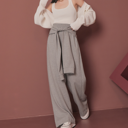
menyelesaikan pembayaran anda melalui salah satu saluran berikut: kod
kepada AFTEE dalam tempoh sama ada anda menerima pesanan.
bar kedai serbaneka, kedai runcit Taiwan Mobile, pemindahan bank,
付款後7-11取貨
JKOPay, atau iPASS MONEY.
Kedua, Sekatan Pembayaran
NT$60/pesanan | Penghantaran percuma untuk pesanan
1. Jumlah yang diperakui untuk pengguna kali pertama boleh sehingga
[Nota Penting]
NT$1,600 atau lebih
NT$10,000. Amaun diperakui sebenar yang diluluskan akan berdasarkan
keputusan pensijilan dan semakan oleh AFTEE.
Perkhidmatan ini disediakan oleh Taiwan Mobile Co., Ltd. (“Syarikat”),
宅配
2. Amaun perbelanjaan minimum mestilah lebih besar daripada NT$20.
yang membolehkan pelanggan membeli barangan atau perkhidmatan
3. Pada masa ini hanya tersedia untuk ahli Taiwan.
NT$100/pesanan | Penghantaran percuma untuk pesanan
melalui perkhidmatan ini pada masa transaksi. Hasil daripada pembelian
atau pembayaran ansuran akan dipindahkan oleh peniaga kepada
NT$2,500 atau lebih
Ketiga, Syarat Perkhidmatan
Syarikat, dan pelanggan hendaklah membuat pembayaran mengikut
Perkhidmatan AFTEE Beli Sekarang Bayar Kemudian disediakan oleh NP
perjanjian menggunakan sistem bil Syarikat.
國家/地區配送
Kadar Penghantaran
Taiwan, Inc. dan AFTEE akan membuat bil kepada pengguna. AFTEE
akan menggunakan data peribadi yang dikumpul (termasuk nama
Untuk memenuhi hubungan kontrak yang terjalin melalui persetujuan
pembeli, no. telefon, nama penerima, no. telefon, alamat penerima) untuk
penggunaan OP Pay Later, peniaga akan memberikan maklumat peribadi
penggunaan perkhidmatan. Sila rujuk kepada "Penyata Pengumpulan
anda (termasuk nama, nombor telefon, atau alamat) kepada Syarikat bagi
Data Peribadi, Pemprosesan, Penggunaan"
tujuan pengumpulan, pemprosesan dan penggunaan data yang
(https://aftee.tw/privacypolicy/
) untuk maklumat lanjut.
diperlukan untuk pengebilan ansuran, termasuk pengesahan,
pengesahan semula dan pembetulan.
Jumlah yang diperakui untuk pengguna kali pertama yang lulus
kelulusan boleh sehingga NT$10,000. Jika pengguna tidak membuat
Untuk terma perkhidmatan penuh, sila rujuk pautan berikut:
pembayaran dalam tempoh tersebut, yuran pembayaran lewat sebanyak
https://oppay.tw/userRule
" target="_blank" class="link revert-
20% setahun akan dikenakan. Pengguna bawah umur dikehendaki
style">https://oppay.tw/userRule
mendapatkan kebenaran daripada ibu bapa atau penjaga yang sah
untuk menggunakan AFTEE.
【Panduan Penggunaan Pembayaran Ansuran Gogo】