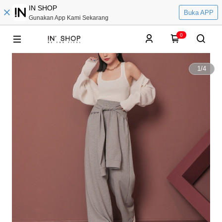
IN SHOP
Buka APP
Gunakan App Kami Sekarang
0
1
/
4