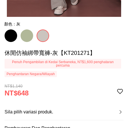
顏色：灰
休閒仿袖綁帶寬褲-灰【KT201271】
Penuh Pengambilan di Kedai Serbaneka, NT$1,600 penghataran
percuma
Penghantaran Negara/Wilayah
NT$1,140
NT$648
Sila pilih variasi produk.