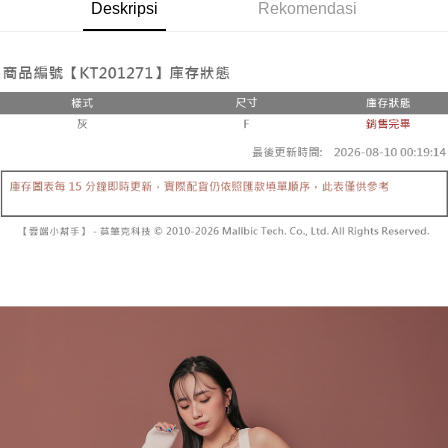
Pemindahan ATM
Deskripsi
Rekomendasi
1. Dengan memilih AFTEE sebagai kaedah pembayaran, mesej
Jika anda memilih OP Pay Later sebagai kaedah pembayaran, sistem
pengesahan AFTEE akan muncul.
akan mengarahkan anda secara automatik ke proses transaksi OP Pay
2. Anda boleh meneruskan pembayaran selepas pengesahan SMS.
Pilihan Penghantaran
Later selepas pesanan dibuat. Anda perlu mengesahkan nombor telefon
3. Tiada bayaran diperlukan apabila pesanan disahkan. Produk akan
mudah alih anda, memilih bilangan ansuran, dan menetapkan tarikh
dihantar ke alamat yang ditetapkan.
全家取貨付款
akhir pembayaran. Transaksi akan dianggap selesai setelah pembayaran
4. Setelah pesanan disahkan, anda akan menerima SMS pembayaran
disahkan.
NT$60/pesanan | Penghantaran percuma untuk pesanan
manakala ahli aplikasi akan menerima pemberitahuan tolak aplikasi
NT$1,800 atau lebih
AFTEE.
Had kredit yang diluluskan, tempoh ansuran yang tersedia, dan yuran
5. Tiada bayaran diperlukan apabila anda menerima produk. Sila buat
yang dikenakan adalah tertakluk kepada maklumat yang dinyatakan
pembayaran di empat kedai serbaneka utama, ATM atau perbankan
付款後全家取貨
pada halaman pengesahan transaksi seterusnya.
dalam talian dengan SMS pembayaran atau pemberitahuan tolak aplikasi
NT$60/pesanan | Penghantaran percuma untuk pesanan
AFTEE.
Jika transaksi tidak disahkan dalam masa 30 minit selepas pesanan
NT$1,600 atau lebih
dibuat, atau jika permohonan gagal dalam proses semakan, pesanan
Sila ambil perhatian bahawa tempoh pembayaran adalah 14 hari. Walau
akan dibatalkan secara automatik. Jika permohonan gagal pada
已關閉，請勿下單
bagaimanapun, bagi mereka yang telah memuat turun Aplikasi AFTEE
peringkat "semakan manual", ini bermakna kriteria pemarkahan sistem
dan mendaftar sebagai ahli AFTEE boleh menikmati tempoh pembayaran
NT$10,000/pesanan
tidak dipenuhi; butiran penilaian khusus tidak akan didedahkan.
sehingga 45 hari.
已關閉，請勿下單(付取)
[Arahan Pembayaran]
Tempoh pembayaran dikira dari masa kedai meminta pembayaran anda,
ditambah dengan bilangan hari yang boleh dilanjutkan oleh AFTEE. Anda
NT$10,000/pesanan
Pembayaran ansuran melalui OP Pay Later akan dibilkan secara
boleh melanjutkan tempoh pembayaran anda sebelum anda menerima
berasingan dan tidak termasuk dalam bil telekom anda. SMS peringatan
pesanan. Walau bagaimanapun, tiada jaminan bahawa anda boleh
7-11取貨付款
pembayaran akan dihantar selepas kitaran bil bulanan.
menerima pesanan anda semasa tempoh pembayaran (cth.: produk
NT$60/pesanan | Penghantaran percuma untuk pesanan
prapesanan atau produk yang mungkin mengambil masa yang lebih
Selepas mengakses bil melalui pautan dalam SMS, anda boleh
NT$1,800 atau lebih
lama untuk dihantar). Oleh itu, anda dikehendaki membuat pembayaran