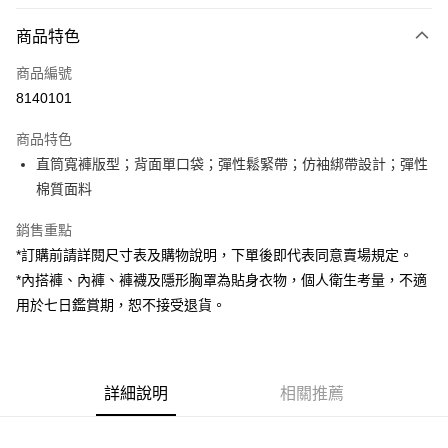
付款方式
商品特色
信用卡一次付款
商品編號
超商取貨付款
8140101
LINE Pay
商品特色
Apple Pay
直筒寬褲版型；背面單口袋；彈性鬆緊帶；仿袖綁帶設計；彈性
棉質面料
街口支付
銷售重點
Google Pay
*訂購前請詳閱尺寸表及購物說明，下單後即代表同意賣場規定。
大哥付你分期
*內搭褲、內褲、褲襪及隱形胸罩為貼身衣物，個人衛生考量，不適
相關說明
用於七日鑑賞期，恕不接受退貨。
【大哥付你分期使用說明】
AFTEE先享後付
1.本服務由台灣大哥大提供，台灣大哥大用戶可立即使用無須另外申請。
2.付款方式選擇「大哥付你分期」，訂單成立後會自動跳轉到大哥付的交易
相關說明
流程，驗證手機門號後，選擇欲分期的期數、繳款截止日，確認付款後即完
【關於「AFTEE先享後付」】
成交易。
詳細說明
相關推薦
ATM付款
AFTEE先享後付是「在收到商品之後才付款」的支付方式。 讓您購物簡單
3.實際核准額度、可分期數及費用金額請依後續交易確認頁面所載為準。
便利好安心！
4.訂單成立30分鐘內，如未前往確認交易或遇審核未通過，訂單將自動取
１．簡單：不需註冊會員、不需綁卡、不需儲值。
運送方式
消。如遇「轉專審核」未通過狀況，表示未達大哥付你分期系統評分，恕無