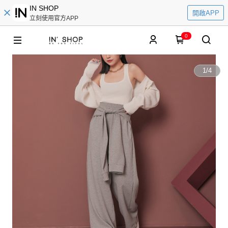
IN SHOP
開啟APP
立刻使用官方APP
0
1
/
4