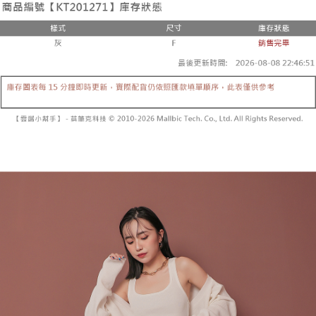
２．便利：只要手機號碼，簡訊認證，即可結帳。
法說明評估內容。
３．安心：先確認商品／服務後，再付款。
全家取貨付款
【繳款方式說明】
1.分期款項不併入電信帳單，「大哥付你分期」於每月結算日後寄送繳費提
每筆NT$60，滿NT$1,800(含以上)免運費
【「AFTEE先享後付」結帳流程】
醒簡訊。
１．於結帳方式選擇「AFTEE先享後付」後，將跳轉至「AFTEE先享後付」
2.透過簡訊連結打開帳單後，可選擇「超商條碼／台灣大直營門市／銀行轉
付款後全家取貨
結帳頁面，進行簡訊認證並確認金額後，即可完成結帳。
帳／街口支付／iPASS MONEY」等通路繳費。
２．訂單成立數日內，您將收到繳費通知簡訊。
每筆NT$60，滿NT$1,600(含以上)免運費
３．收到繳費通知簡訊後14天內，點擊此簡訊中的連結，可透過四大超商／
【注意事項】
ATM／網路銀行／等多元方式進行付款，方視為交易完成。
已關閉，請勿下單
1.本服務係由「台灣大哥大股份有限公司」（以下簡稱本公司）所提供，讓
※ 請注意：結帳手續完成當下不需立刻繳費，但若您需要取消訂單，請聯絡
用戶於交易時，得透過本服務購買商品或服務，並由商店將買賣／分期付款
每筆NT$10,000
購買商品的店家。未經商家同意取消之訂單仍視為有效，需透過AFTEE先享
買賣價金債權讓與本公司後，依約使用本公司帳單繳交帳款。
後付繳納相關費用。
2.基於同意付款使用「大哥付你分期」之契約關係目的，商店將以您的個人
已關閉，請勿下單(付取)
※ 交易是否成功請以「AFTEE先享後付 」之結帳頁面顯示為準，若有關於
資料（包含姓名、電話或地址）提供予台灣大哥大進項蒐集、處理及利用，
是否繳費成功／繳費後需取消欲退款等相關疑問，請聯繫「AFTEE先享後付
每筆NT$10,000
由本公司與您本人進行分期帳單所需資料之確認、核對及更正。
客戶支援中心」
https://netprotections.freshdesk.com/support/home
3.完整用戶服務條款，請詳閱以下連結：
https://oppay.tw/userRule
7-11取貨付款
【注意事項】
１．透過由恩沛科技股份有限公司提供之「AFTEE先享後付」服務完成之交
每筆NT$60，滿NT$1,800(含以上)免運費
易，需依本服務之必要範圍內提供個人資料，並將交易相關給付款項請求債
權轉讓予恩沛科技股份有限公司。
付款後7-11取貨
２．關於個人資料處理事宜，請瀏覽以下網址：
每筆NT$60，滿NT$1,600(含以上)免運費
https://aftee.tw/terms/#terms3
３．未成年的使用者請事先徵得法定代理人或監護人之同意方可使用
宅配
「AFTEE先享後付」，若未經同意申辦者引起之損失，本公司不負相關責
任。
每筆NT$100，滿NT$2,500(含以上)免運費