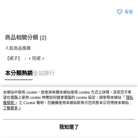
客服
商品相關分類 (2)
人氣商品推薦
【裙子】
◖ 短裙 ◗
本分類熱銷
全站排行
本網站中使用 cookie，欲查詢有關本網站使用 cookie 方式之詳情，及若您不希
熱門標籤
望在電腦上使用 cookie 時應如何變更電腦的 cookie 設定，請參閱本網站「
隱私
權條款
」之 Cookie 聲明。您繼續使用本網站即表示您同意本公司得按本網站使
用條款之 Cookie 聲明使用 cookie。
了解更多 >
我知道了