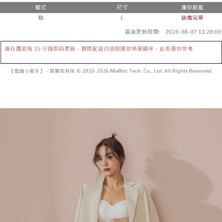
２．便利：只要手機號碼，簡訊認證，即可結帳。
法說明評估內容。
３．安心：先確認商品／服務後，再付款。
全家取貨付款
【繳款方式說明】
1.分期款項不併入電信帳單，「大哥付你分期」於每月結算日後寄送繳費提
每筆NT$60，滿NT$1,800(含以上)免運費
【「AFTEE先享後付」結帳流程】
醒簡訊。
１．於結帳方式選擇「AFTEE先享後付」後，將跳轉至「AFTEE先享後付」
2.透過簡訊連結打開帳單後，可選擇「超商條碼／台灣大直營門市／銀行轉
付款後全家取貨
結帳頁面，進行簡訊認證並確認金額後，即可完成結帳。
帳／街口支付／iPASS MONEY」等通路繳費。
２．訂單成立數日內，您將收到繳費通知簡訊。
每筆NT$60，滿NT$1,600(含以上)免運費
３．收到繳費通知簡訊後14天內，點擊此簡訊中的連結，可透過四大超商／
【注意事項】
ATM／網路銀行／等多元方式進行付款，方視為交易完成。
已關閉，請勿下單
1.本服務係由「台灣大哥大股份有限公司」（以下簡稱本公司）所提供，讓
※ 請注意：結帳手續完成當下不需立刻繳費，但若您需要取消訂單，請聯絡
用戶於交易時，得透過本服務購買商品或服務，並由商店將買賣／分期付款
每筆NT$10,000
購買商品的店家。未經商家同意取消之訂單仍視為有效，需透過AFTEE先享
買賣價金債權讓與本公司後，依約使用本公司帳單繳交帳款。
後付繳納相關費用。
2.基於同意付款使用「大哥付你分期」之契約關係目的，商店將以您的個人
已關閉，請勿下單(付取)
※ 交易是否成功請以「AFTEE先享後付 」之結帳頁面顯示為準，若有關於
資料（包含姓名、電話或地址）提供予台灣大哥大進項蒐集、處理及利用，
是否繳費成功／繳費後需取消欲退款等相關疑問，請聯繫「AFTEE先享後付
每筆NT$10,000
由本公司與您本人進行分期帳單所需資料之確認、核對及更正。
客戶支援中心」
https://netprotections.freshdesk.com/support/home
3.完整用戶服務條款，請詳閱以下連結：
https://oppay.tw/userRule
7-11取貨付款
【注意事項】
１．透過由恩沛科技股份有限公司提供之「AFTEE先享後付」服務完成之交
每筆NT$60，滿NT$1,800(含以上)免運費
易，需依本服務之必要範圍內提供個人資料，並將交易相關給付款項請求債
權轉讓予恩沛科技股份有限公司。
付款後7-11取貨
２．關於個人資料處理事宜，請瀏覽以下網址：
每筆NT$60，滿NT$1,600(含以上)免運費
https://aftee.tw/terms/#terms3
３．未成年的使用者請事先徵得法定代理人或監護人之同意方可使用
宅配
「AFTEE先享後付」，若未經同意申辦者引起之損失，本公司不負相關責
任。
每筆NT$100，滿NT$2,500(含以上)免運費