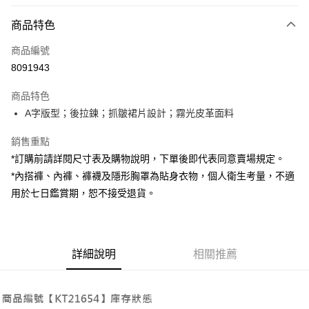
付款方式
商品特色
信用卡一次付款
商品編號
超商取貨付款
8091943
LINE Pay
商品特色
Apple Pay
A字版型；後拉鍊；抓皺裙片設計；霧光皮革面料
街口支付
銷售重點
*訂購前請詳閱尺寸表及購物說明，下單後即代表同意賣場規定。
Google Pay
*內搭褲、內褲、褲襪及隱形胸罩為貼身衣物，個人衛生考量，不適
大哥付你分期
用於七日鑑賞期，恕不接受退貨。
相關說明
【大哥付你分期使用說明】
AFTEE先享後付
1.本服務由台灣大哥大提供，台灣大哥大用戶可立即使用無須另外申請。
2.付款方式選擇「大哥付你分期」，訂單成立後會自動跳轉到大哥付的交易
相關說明
詳細說明
相關推薦
流程，驗證手機門號後，選擇欲分期的期數、繳款截止日，確認付款後即完
【關於「AFTEE先享後付」】
成交易。
ATM付款
AFTEE先享後付是「在收到商品之後才付款」的支付方式。 讓您購物簡單
3.實際核准額度、可分期數及費用金額請依後續交易確認頁面所載為準。
便利好安心！
4.訂單成立30分鐘內，如未前往確認交易或遇審核未通過，訂單將自動取
１．簡單：不需註冊會員、不需綁卡、不需儲值。
運送方式
消。如遇「轉專審核」未通過狀況，表示未達大哥付你分期系統評分，恕無