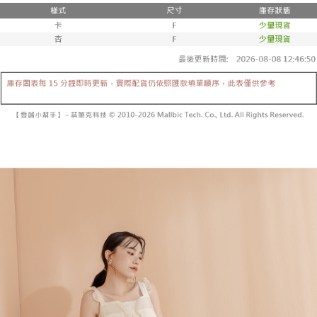
２．便利：只要手機號碼，簡訊認證，即可結帳。
法說明評估內容。
３．安心：先確認商品／服務後，再付款。
全家取貨付款
【繳款方式說明】
1.分期款項不併入電信帳單，「大哥付你分期」於每月結算日後寄送繳費提
每筆NT$60，滿NT$1,800(含以上)免運費
【「AFTEE先享後付」結帳流程】
醒簡訊。
１．於結帳方式選擇「AFTEE先享後付」後，將跳轉至「AFTEE先享後付」
2.透過簡訊連結打開帳單後，可選擇「超商條碼／台灣大直營門市／銀行轉
付款後全家取貨
結帳頁面，進行簡訊認證並確認金額後，即可完成結帳。
帳／街口支付／iPASS MONEY」等通路繳費。
２．訂單成立數日內，您將收到繳費通知簡訊。
每筆NT$60，滿NT$1,600(含以上)免運費
３．收到繳費通知簡訊後14天內，點擊此簡訊中的連結，可透過四大超商／
【注意事項】
ATM／網路銀行／等多元方式進行付款，方視為交易完成。
已關閉，請勿下單
1.本服務係由「台灣大哥大股份有限公司」（以下簡稱本公司）所提供，讓
※ 請注意：結帳手續完成當下不需立刻繳費，但若您需要取消訂單，請聯絡
用戶於交易時，得透過本服務購買商品或服務，並由商店將買賣／分期付款
每筆NT$10,000
購買商品的店家。未經商家同意取消之訂單仍視為有效，需透過AFTEE先享
買賣價金債權讓與本公司後，依約使用本公司帳單繳交帳款。
後付繳納相關費用。
2.基於同意付款使用「大哥付你分期」之契約關係目的，商店將以您的個人
已關閉，請勿下單(付取)
※ 交易是否成功請以「AFTEE先享後付 」之結帳頁面顯示為準，若有關於
資料（包含姓名、電話或地址）提供予台灣大哥大進項蒐集、處理及利用，
是否繳費成功／繳費後需取消欲退款等相關疑問，請聯繫「AFTEE先享後付
每筆NT$10,000
由本公司與您本人進行分期帳單所需資料之確認、核對及更正。
客戶支援中心」
https://netprotections.freshdesk.com/support/home
3.完整用戶服務條款，請詳閱以下連結：
https://oppay.tw/userRule
7-11取貨付款
【注意事項】
１．透過由恩沛科技股份有限公司提供之「AFTEE先享後付」服務完成之交
每筆NT$60，滿NT$1,800(含以上)免運費
易，需依本服務之必要範圍內提供個人資料，並將交易相關給付款項請求債
權轉讓予恩沛科技股份有限公司。
付款後7-11取貨
２．關於個人資料處理事宜，請瀏覽以下網址：
每筆NT$60，滿NT$1,600(含以上)免運費
https://aftee.tw/terms/#terms3
３．未成年的使用者請事先徵得法定代理人或監護人之同意方可使用
宅配
「AFTEE先享後付」，若未經同意申辦者引起之損失，本公司不負相關責
任。
每筆NT$100，滿NT$2,500(含以上)免運費