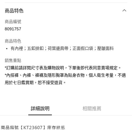
付款方式
商品特色
信用卡一次付款
商品編號
超商取貨付款
8091757
LINE Pay
商品特色
Apple Pay
有內裡；五釦排釦；荷葉邊肩帶；正面假口袋；壓皺面料
街口支付
銷售重點
*訂購前請詳閱尺寸表及購物說明，下單後即代表同意賣場規定。
Google Pay
*內搭褲、內褲、褲襪及隱形胸罩為貼身衣物，個人衛生考量，不適
大哥付你分期
用於七日鑑賞期，恕不接受退貨。
相關說明
【大哥付你分期使用說明】
AFTEE先享後付
1.本服務由台灣大哥大提供，台灣大哥大用戶可立即使用無須另外申請。
2.付款方式選擇「大哥付你分期」，訂單成立後會自動跳轉到大哥付的交易
相關說明
詳細說明
相關推薦
流程，驗證手機門號後，選擇欲分期的期數、繳款截止日，確認付款後即完
【關於「AFTEE先享後付」】
成交易。
ATM付款
AFTEE先享後付是「在收到商品之後才付款」的支付方式。 讓您購物簡單
3.實際核准額度、可分期數及費用金額請依後續交易確認頁面所載為準。
便利好安心！
4.訂單成立30分鐘內，如未前往確認交易或遇審核未通過，訂單將自動取
１．簡單：不需註冊會員、不需綁卡、不需儲值。
運送方式
消。如遇「轉專審核」未通過狀況，表示未達大哥付你分期系統評分，恕無