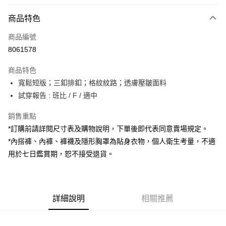
付款方式
商品特色
信用卡一次付款
商品編號
超商取貨付款
8061578
LINE Pay
商品特色
Apple Pay
寬鬆短版；三釦排釦；格紋紋路；透膚壓皺面料
試穿報告 : 班比 / F / 適中
街口支付
銷售重點
Google Pay
*訂購前請詳閱尺寸表及購物說明，下單後即代表同意賣場規定。
大哥付你分期
*內搭褲、內褲、褲襪及隱形胸罩為貼身衣物，個人衛生考量，不適
相關說明
用於七日鑑賞期，恕不接受退貨。
【大哥付你分期使用說明】
AFTEE先享後付
1.本服務由台灣大哥大提供，台灣大哥大用戶可立即使用無須另外申請。
2.付款方式選擇「大哥付你分期」，訂單成立後會自動跳轉到大哥付的交易
相關說明
流程，驗證手機門號後，選擇欲分期的期數、繳款截止日，確認付款後即完
【關於「AFTEE先享後付」】
成交易。
詳細說明
相關推薦
ATM付款
AFTEE先享後付是「在收到商品之後才付款」的支付方式。 讓您購物簡單
3.實際核准額度、可分期數及費用金額請依後續交易確認頁面所載為準。
便利好安心！
4.訂單成立30分鐘內，如未前往確認交易或遇審核未通過，訂單將自動取
１．簡單：不需註冊會員、不需綁卡、不需儲值。
運送方式
消。如遇「轉專審核」未通過狀況，表示未達大哥付你分期系統評分，恕無