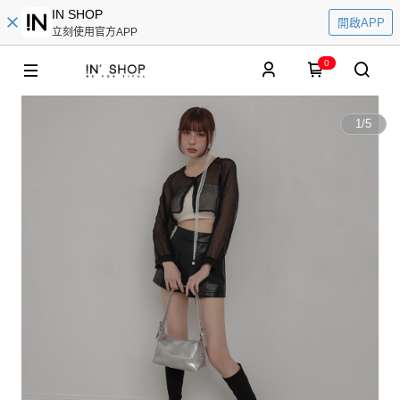
IN SHOP
開啟APP
立刻使用官方APP
0
1
/
5