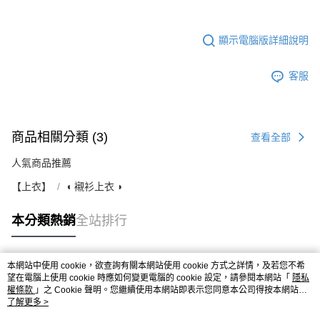
顯示電腦版詳細說明
客服
商品相關分類 (3)
查看全部
人氣商品推薦
【上衣】
◖ 襯衫上衣 ◗
本分類熱銷
全站排行
本網站中使用 cookie，欲查詢有關本網站使用 cookie 方式之詳情，及若您不希
熱門標籤
望在電腦上使用 cookie 時應如何變更電腦的 cookie 設定，請參閱本網站「
隱私
權條款
」之 Cookie 聲明。您繼續使用本網站即表示您同意本公司得按本網站使
用條款之 Cookie 聲明使用 cookie。
了解更多 >