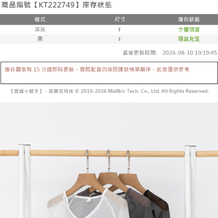
２．便利：只要手機號碼，簡訊認證，即可結帳。
法說明評估內容。
３．安心：先確認商品／服務後，再付款。
全家取貨付款
【繳款方式說明】
1.分期款項不併入電信帳單，「大哥付你分期」於每月結算日後寄送繳費提
每筆NT$60，滿NT$1,800(含以上)免運費
【「AFTEE先享後付」結帳流程】
醒簡訊。
１．於結帳方式選擇「AFTEE先享後付」後，將跳轉至「AFTEE先享後付」
2.透過簡訊連結打開帳單後，可選擇「超商條碼／台灣大直營門市／銀行轉
付款後全家取貨
結帳頁面，進行簡訊認證並確認金額後，即可完成結帳。
帳／街口支付／iPASS MONEY」等通路繳費。
２．訂單成立數日內，您將收到繳費通知簡訊。
每筆NT$60，滿NT$1,600(含以上)免運費
３．收到繳費通知簡訊後14天內，點擊此簡訊中的連結，可透過四大超商／
【注意事項】
ATM／網路銀行／等多元方式進行付款，方視為交易完成。
已關閉，請勿下單
1.本服務係由「台灣大哥大股份有限公司」（以下簡稱本公司）所提供，讓
※ 請注意：結帳手續完成當下不需立刻繳費，但若您需要取消訂單，請聯絡
用戶於交易時，得透過本服務購買商品或服務，並由商店將買賣／分期付款
每筆NT$10,000
購買商品的店家。未經商家同意取消之訂單仍視為有效，需透過AFTEE先享
買賣價金債權讓與本公司後，依約使用本公司帳單繳交帳款。
後付繳納相關費用。
2.基於同意付款使用「大哥付你分期」之契約關係目的，商店將以您的個人
已關閉，請勿下單(付取)
※ 交易是否成功請以「AFTEE先享後付 」之結帳頁面顯示為準，若有關於
資料（包含姓名、電話或地址）提供予台灣大哥大進項蒐集、處理及利用，
是否繳費成功／繳費後需取消欲退款等相關疑問，請聯繫「AFTEE先享後付
每筆NT$10,000
由本公司與您本人進行分期帳單所需資料之確認、核對及更正。
客戶支援中心」
https://netprotections.freshdesk.com/support/home
3.完整用戶服務條款，請詳閱以下連結：
https://oppay.tw/userRule
7-11取貨付款
【注意事項】
１．透過由恩沛科技股份有限公司提供之「AFTEE先享後付」服務完成之交
每筆NT$60，滿NT$1,800(含以上)免運費
易，需依本服務之必要範圍內提供個人資料，並將交易相關給付款項請求債
權轉讓予恩沛科技股份有限公司。
付款後7-11取貨
２．關於個人資料處理事宜，請瀏覽以下網址：
每筆NT$60，滿NT$1,600(含以上)免運費
https://aftee.tw/terms/#terms3
３．未成年的使用者請事先徵得法定代理人或監護人之同意方可使用
宅配
「AFTEE先享後付」，若未經同意申辦者引起之損失，本公司不負相關責
任。
每筆NT$100，滿NT$2,500(含以上)免運費