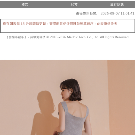
２．便利：只要手機號碼，簡訊認證，即可結帳。
法說明評估內容。
３．安心：先確認商品／服務後，再付款。
全家取貨付款
【繳款方式說明】
1.分期款項不併入電信帳單，「大哥付你分期」於每月結算日後寄送繳費提
每筆NT$60，滿NT$1,800(含以上)免運費
【「AFTEE先享後付」結帳流程】
醒簡訊。
１．於結帳方式選擇「AFTEE先享後付」後，將跳轉至「AFTEE先享後付」
2.透過簡訊連結打開帳單後，可選擇「超商條碼／台灣大直營門市／銀行轉
付款後全家取貨
結帳頁面，進行簡訊認證並確認金額後，即可完成結帳。
帳／街口支付／iPASS MONEY」等通路繳費。
２．訂單成立數日內，您將收到繳費通知簡訊。
每筆NT$60，滿NT$1,600(含以上)免運費
３．收到繳費通知簡訊後14天內，點擊此簡訊中的連結，可透過四大超商／
【注意事項】
ATM／網路銀行／等多元方式進行付款，方視為交易完成。
已關閉，請勿下單
1.本服務係由「台灣大哥大股份有限公司」（以下簡稱本公司）所提供，讓
※ 請注意：結帳手續完成當下不需立刻繳費，但若您需要取消訂單，請聯絡
用戶於交易時，得透過本服務購買商品或服務，並由商店將買賣／分期付款
每筆NT$10,000
購買商品的店家。未經商家同意取消之訂單仍視為有效，需透過AFTEE先享
買賣價金債權讓與本公司後，依約使用本公司帳單繳交帳款。
後付繳納相關費用。
2.基於同意付款使用「大哥付你分期」之契約關係目的，商店將以您的個人
已關閉，請勿下單(付取)
※ 交易是否成功請以「AFTEE先享後付 」之結帳頁面顯示為準，若有關於
資料（包含姓名、電話或地址）提供予台灣大哥大進項蒐集、處理及利用，
是否繳費成功／繳費後需取消欲退款等相關疑問，請聯繫「AFTEE先享後付
每筆NT$10,000
由本公司與您本人進行分期帳單所需資料之確認、核對及更正。
客戶支援中心」
https://netprotections.freshdesk.com/support/home
3.完整用戶服務條款，請詳閱以下連結：
https://oppay.tw/userRule
7-11取貨付款
【注意事項】
１．透過由恩沛科技股份有限公司提供之「AFTEE先享後付」服務完成之交
每筆NT$60，滿NT$1,800(含以上)免運費
易，需依本服務之必要範圍內提供個人資料，並將交易相關給付款項請求債
權轉讓予恩沛科技股份有限公司。
付款後7-11取貨
２．關於個人資料處理事宜，請瀏覽以下網址：
每筆NT$60，滿NT$1,600(含以上)免運費
https://aftee.tw/terms/#terms3
３．未成年的使用者請事先徵得法定代理人或監護人之同意方可使用
宅配
「AFTEE先享後付」，若未經同意申辦者引起之損失，本公司不負相關責
任。
每筆NT$100，滿NT$2,500(含以上)免運費