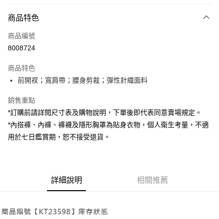
付款方式
商品特色
信用卡一次付款
商品編號
超商取貨付款
8008724
LINE Pay
商品特色
Apple Pay
前開衩；寬肩帶；腰身剪裁；彈性針織面料
街口支付
銷售重點
*訂購前請詳閱尺寸表及購物說明，下單後即代表同意賣場規定。
Google Pay
*內搭褲、內褲、褲襪及隱形胸罩為貼身衣物，個人衛生考量，不適
大哥付你分期
用於七日鑑賞期，恕不接受退貨。
相關說明
【大哥付你分期使用說明】
AFTEE先享後付
1.本服務由台灣大哥大提供，台灣大哥大用戶可立即使用無須另外申請。
2.付款方式選擇「大哥付你分期」，訂單成立後會自動跳轉到大哥付的交易
相關說明
詳細說明
相關推薦
流程，驗證手機門號後，選擇欲分期的期數、繳款截止日，確認付款後即完
【關於「AFTEE先享後付」】
成交易。
ATM付款
AFTEE先享後付是「在收到商品之後才付款」的支付方式。 讓您購物簡單
3.實際核准額度、可分期數及費用金額請依後續交易確認頁面所載為準。
便利好安心！
4.訂單成立30分鐘內，如未前往確認交易或遇審核未通過，訂單將自動取
１．簡單：不需註冊會員、不需綁卡、不需儲值。
運送方式
消。如遇「轉專審核」未通過狀況，表示未達大哥付你分期系統評分，恕無