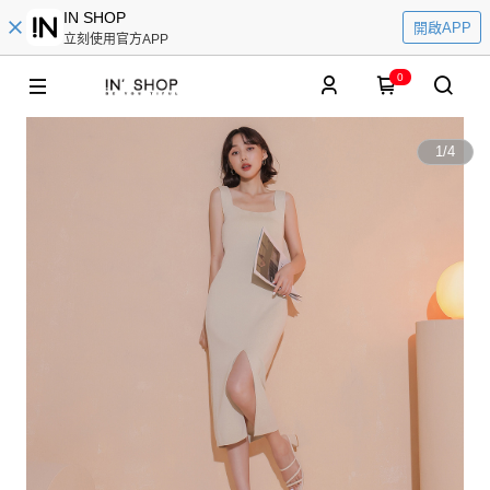
IN SHOP
開啟APP
立刻使用官方APP
0
1
/
4