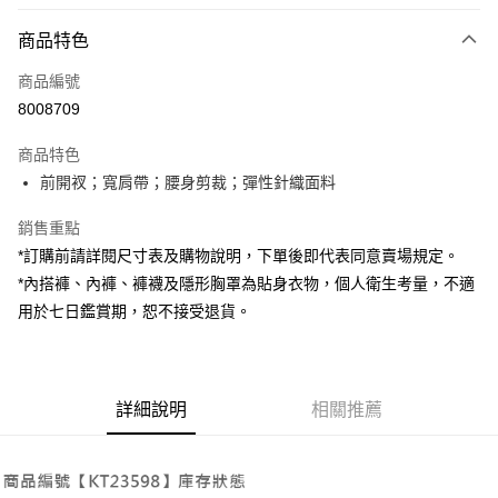
付款方式
商品特色
信用卡一次付款
商品編號
超商取貨付款
8008709
LINE Pay
商品特色
Apple Pay
前開衩；寬肩帶；腰身剪裁；彈性針織面料
街口支付
銷售重點
*訂購前請詳閱尺寸表及購物說明，下單後即代表同意賣場規定。
Google Pay
*內搭褲、內褲、褲襪及隱形胸罩為貼身衣物，個人衛生考量，不適
大哥付你分期
用於七日鑑賞期，恕不接受退貨。
相關說明
【大哥付你分期使用說明】
AFTEE先享後付
1.本服務由台灣大哥大提供，台灣大哥大用戶可立即使用無須另外申請。
2.付款方式選擇「大哥付你分期」，訂單成立後會自動跳轉到大哥付的交易
相關說明
詳細說明
相關推薦
流程，驗證手機門號後，選擇欲分期的期數、繳款截止日，確認付款後即完
【關於「AFTEE先享後付」】
成交易。
ATM付款
AFTEE先享後付是「在收到商品之後才付款」的支付方式。 讓您購物簡單
3.實際核准額度、可分期數及費用金額請依後續交易確認頁面所載為準。
便利好安心！
4.訂單成立30分鐘內，如未前往確認交易或遇審核未通過，訂單將自動取
１．簡單：不需註冊會員、不需綁卡、不需儲值。
運送方式
消。如遇「轉專審核」未通過狀況，表示未達大哥付你分期系統評分，恕無