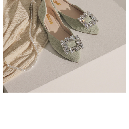
處理、利用，詳參 AFTEE 官網之『個人資料蒐集、處理及利用告知聲明』
（
https://aftee.tw/privacypolicy/
）。
國家/地區配送
查看运费
若款項超過繳費期限，將根據當次的金額加收年利率 16% 的逾期滯納金。
未成年的使用者，請事先徵得法定代理人或監護人之同意方可使用
AFTEE。
若您對於個人資料之處理、利用有任何疑問，或欲行使相關法律權利，請聯
繫恩沛科技股份有限公司。若您不同意我們將上開所示之個人資料，連同必
要之購買訂單資訊提供予 AFTEE ，或讓 AFTEE 蒐集處理利用您的個人資
料，請勿選用本服務。