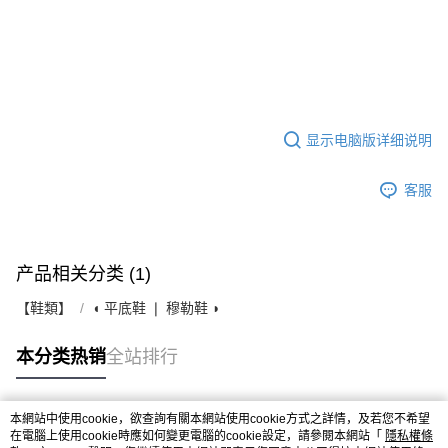
显示电脑版详细说明
客服
产品相关分类 (1)
【鞋類】
◖ 平底鞋 ❘ 穆勒鞋 ◗
本分类热销
全站排行
本網站中使用cookie，欲查詢有關本網站使用cookie方式之詳情，及若您不希望
热门标签
在電腦上使用cookie時應如何變更電腦的cookie設定，請參閱本網站「
隱私權條