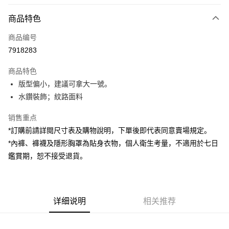
付款方式
商品特色
信用卡一次付款
商品编号
超商取货付款
7918283
LINE Pay
商品特色
Apple Pay
版型偏小，建議可拿大一號。
水鑽裝飾；紋路面料
街口支付
销售重点
Google Pay
*訂購前請詳閱尺寸表及購物說明，下單後即代表同意賣場規定。
大哥付你分期
*內褲、褲襪及隱形胸罩為貼身衣物，個人衛生考量，不適用於七日
相关说明
鑑賞期，恕不接受退貨。
【大哥付你分期使用说明】
AFTEE先享后付
1. 本服务由台湾大哥大提供，电信用户可立即使用无须另外申请。（限个人
月租型门号，不开放公司户及预付卡使用）
相关说明
2. 付款方式选择 “大哥付你分期”，订单成立后会自动跳转到大哥付的交易流
一、關於 AFTEE先享後付
程，验证手机门号后，选择欲分期的期数、缴款截止日，确认付款后即完成
详细说明
相关推荐
ATM付款
1. 於付款方式選擇AFTEE先享後付，將跳出AFTEE先享後付手機驗證視
交易。
窗。
3. 实际核准额度、可分期数及费用金额请依后续交易确认页面所载为准。
2. 進行簡訊驗證之後，即可完成結帳手續。
运送方式
4. 订单成立30分钟内，如未前往确认交易或遇审核未通过，订单将自动取