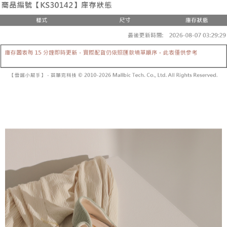
3. 訂單確認後不需事先繳費，商品會配送至您的指定地址。
消。如遇 “转专审核”未通过状况，表示未达系统评分，恕无法说明评估内
4. 下訂完成後，您的手機會收到一封繳費通知簡訊，APP會員則會收到
全家取貨付款
容。
AFTEE APP推播通知。
【缴款方式说明】
每笔NT$60，满NT$1,800(含以上)免运费
5. 收到商品當下無需繳費，確認無誤後，請再利用繳費通知簡訊或AFTEE
1. 分期款项不并入电信账单，“大哥付你分期”于每月结算日后寄送缴费提醒
APP於四大便利商店‧ATM/網銀等方式進行付款。
短信。
付款後全家取貨
2. 通过短信链接打开账单后，可选择 “超商条码／台湾大直营门市／银行转
請留意繳費期限為 14 天。唯有下載 AFTEE App 成為 AFTEE 會員者方能享
每笔NT$60，满NT$1,600(含以上)免运费
账／街口支付／iPASS MONEY”等通路缴费。
有最長 45 天內付款之服務。
已關閉，請勿下單
【注意事项】
繳費期限，為商家向您請款的時間，再加上使用AFTEE可延長的天數所計算
1. 本服务系由 “台湾大哥大股份有限公司”所提供，让用户于交易时，得通过
每笔NT$10,000
出。使用AFTEE下訂可以延長您收到商品前的繳費天數，但無法保證一定能
本服务购买商品或服务，并由商店将买卖／分期付款买卖价金债权让与本公
夠在期限內收到商品(例如:預購商品或預計到貨時間較長者)。因此無論收到
司后，依约使用本公司账单缴交账款。
已關閉，請勿下單(付取)
商品與否，仍需要請您在AFTEE規定的時間內完成繳費。
2. 基于同意付款使用 “大哥付你分期”之契约关系目的，商店将以您的个人资
每笔NT$10,000
料（包含姓名、电话或地址）提供予台湾大哥大进项收集、处理及利用，由
二、付款限制
台湾大哥大与本人进行分期账单所需资料之确认、核对及更正。
1. 初次使用 AFTEE 時，將依認證結果及本公司審查結果，核予每個人不同
7-11取貨付款
3. 完整用户服务条款，请详阅以下链接：
https://oppay.tw/userRule
之上限額度
2. 結帳金額須大於NT$30
每笔NT$60，满NT$1,800(含以上)免运费
3. 目前僅支援台灣會員
付款後7-11取貨
三、聲明條款
每笔NT$60，满NT$1,600(含以上)免运费
「AFTEE先享後付」(下稱本服務)乃由恩沛科技股份有限公司(下稱 AFTEE )
所提供，並由 AFTEE 向您收取款項。因使用本服務所須提供之個人資料(包
宅配
含但不限於訂購人姓名、電話，收件人姓名、電話、收件地址)，將交付予
AFTEE 於本服務必要服務範圍內運用。關於 AFTEE 對於個人資料之蒐集、
每笔NT$100，满NT$2,500(含以上)免运费