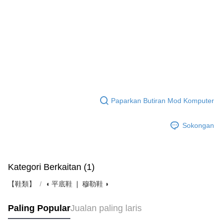
Paparkan Butiran Mod Komputer
Sokongan
Kategori Berkaitan (1)
【鞋類】
◖ 平底鞋 ❘ 穆勒鞋 ◗
Paling Popular
Jualan paling laris