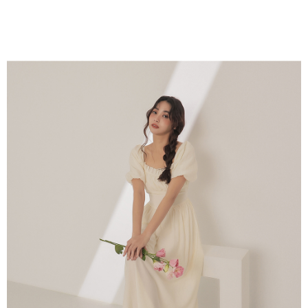
1. Perkhidmatan ini disediakan oleh Taiwan Mobile, pengguna telefon
Sila hubungi NP Taiwan Inc. di
cs_tw@netprotections.co.jp
jika anda
mudah alih boleh segera menggunakan tanpa perlu memohon lagi.
mempunyai sebarang kebimbangan mengenai pemprosesan dan
(Hanya untuk nombor langganan peribadi, tidak terbuka untuk syarikat
penggunaan pada data peribadi. Jika anda tidak bersetuju dengan data
dan kad prabayar)
peribadi yang disenaraikan seperti di atas akan dikumpul dan digunakan
2. Pilihan kaedah pembayaran "Pembayaran Ansuran Gogo", selepas
oleh AFTEE, sila jangan gunakan perkhidmatan ini.
pesanan ditubuhkan, akan secara automatik dialihkan ke proses
transaksi Gogo, selepas pengesahan nombor telefon, pilih bilangan
ansuran yang diingini, tarikh akhir pembayaran, dan setelah
mengesahkan pembayaran, transaksi akan selesai.
3. Jumlah kelulusan sebenar, bilangan ansuran dan jumlah bayaran
adalah berdasarkan halaman pengesahan transaksi seterusnya.
4. Dalam masa 30 minit selepas pesanan ditubuhkan, jika tidak pergi
untuk mengesahkan transaksi atau jika tidak lulus semakan, pesanan
akan dibatalkan secara automatik. Jika terdapat situasi "pindah untuk
semakan khusus" yang tidak lulus, ini menunjukkan bahawa sistem
penilaian tidak mencukupi, tiada penjelasan mengenai kandungan
penilaian boleh diberikan.
【Penerangan Kaedah Pembayaran】
1. Pembayaran ansuran tidak digabungkan dalam bil telekomunikasi,
"Pembayaran Ansuran Gogo" akan menghantar SMS peringatan
pembayaran selepas tarikh penyelesaian bulanan.
2. Melalui pautan SMS untuk membuka bil, anda boleh memilih untuk
membayar melalui "Kod bar kedai serbaneka / Kedai rasmi Taiwan
Mobile / Pemindahan bank / Pembayaran J街口 / iPASS MONEY" dan