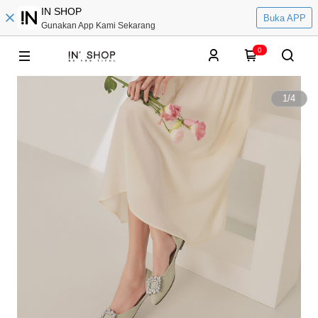
IN SHOP
Buka APP
Gunakan App Kami Sekarang
0
1
/
4