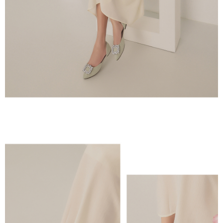
saluran lain.
【Nota Penting】
1. Perkhidmatan ini disediakan oleh "Taiwan Mobile Co., Ltd." untuk
membolehkan pengguna membeli produk atau perkhidmatan melalui
perkhidmatan ini semasa transaksi, dan kedai akan menyerahkan hak
tuntutan harga jual/beli ansuran kepada syarikat ini untuk membayar bil
menggunakan bil syarikat ini.
2. Berdasarkan tujuan kontrak persetujuan pembayaran menggunakan
"Pembayaran Ansuran Gogo", kedai akan memberikan maklumat peribadi
anda (termasuk nama, telefon atau alamat) kepada Taiwan Mobile untuk
pengumpulan, pemprosesan dan penggunaan, untuk pengesahan,
semakan dan pembetulan data yang diperlukan untuk bil ansuran oleh
Taiwan Mobile.
3. Sila baca syarat perkhidmatan pengguna secara lengkap melalui
pautan berikut: https://oppay.tw/userRule