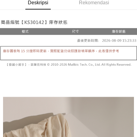
Pemindahan ATM
Deskripsi
Rekomendasi
1. Dengan memilih AFTEE sebagai kaedah pembayaran, mesej
Jika anda memilih OP Pay Later sebagai kaedah pembayaran, sistem
pengesahan AFTEE akan muncul.
akan mengarahkan anda secara automatik ke proses transaksi OP Pay
2. Anda boleh meneruskan pembayaran selepas pengesahan SMS.
Pilihan Penghantaran
Later selepas pesanan dibuat. Anda perlu mengesahkan nombor telefon
3. Tiada bayaran diperlukan apabila pesanan disahkan. Produk akan
mudah alih anda, memilih bilangan ansuran, dan menetapkan tarikh
dihantar ke alamat yang ditetapkan.
全家取貨付款
akhir pembayaran. Transaksi akan dianggap selesai setelah pembayaran
4. Setelah pesanan disahkan, anda akan menerima SMS pembayaran
disahkan.
NT$60/pesanan | Penghantaran percuma untuk pesanan
manakala ahli aplikasi akan menerima pemberitahuan tolak aplikasi
NT$1,800 atau lebih
AFTEE.
Had kredit yang diluluskan, tempoh ansuran yang tersedia, dan yuran
5. Tiada bayaran diperlukan apabila anda menerima produk. Sila buat
yang dikenakan adalah tertakluk kepada maklumat yang dinyatakan
pembayaran di empat kedai serbaneka utama, ATM atau perbankan
付款後全家取貨
pada halaman pengesahan transaksi seterusnya.
dalam talian dengan SMS pembayaran atau pemberitahuan tolak aplikasi
NT$60/pesanan | Penghantaran percuma untuk pesanan
AFTEE.
Jika transaksi tidak disahkan dalam masa 30 minit selepas pesanan
NT$1,600 atau lebih
dibuat, atau jika permohonan gagal dalam proses semakan, pesanan
Sila ambil perhatian bahawa tempoh pembayaran adalah 14 hari. Walau
akan dibatalkan secara automatik. Jika permohonan gagal pada
已關閉，請勿下單
bagaimanapun, bagi mereka yang telah memuat turun Aplikasi AFTEE
peringkat "semakan manual", ini bermakna kriteria pemarkahan sistem
dan mendaftar sebagai ahli AFTEE boleh menikmati tempoh pembayaran
NT$10,000/pesanan
tidak dipenuhi; butiran penilaian khusus tidak akan didedahkan.
sehingga 45 hari.
已關閉，請勿下單(付取)
[Arahan Pembayaran]
Tempoh pembayaran dikira dari masa kedai meminta pembayaran anda,
ditambah dengan bilangan hari yang boleh dilanjutkan oleh AFTEE. Anda
NT$10,000/pesanan
Pembayaran ansuran melalui OP Pay Later akan dibilkan secara
boleh melanjutkan tempoh pembayaran anda sebelum anda menerima
berasingan dan tidak termasuk dalam bil telekom anda. SMS peringatan
pesanan. Walau bagaimanapun, tiada jaminan bahawa anda boleh
7-11取貨付款
pembayaran akan dihantar selepas kitaran bil bulanan.
menerima pesanan anda semasa tempoh pembayaran (cth.: produk
NT$60/pesanan | Penghantaran percuma untuk pesanan
prapesanan atau produk yang mungkin mengambil masa yang lebih
Selepas mengakses bil melalui pautan dalam SMS, anda boleh
NT$1,800 atau lebih
lama untuk dihantar). Oleh itu, anda dikehendaki membuat pembayaran