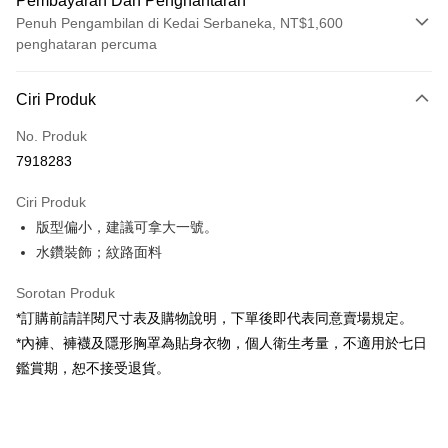
Pembayaran Dan Penghantaran
Penuh Pengambilan di Kedai Serbaneka, NT$1,600
penghataran percuma
Kaedah Pembayaran
Ciri Produk
Kad Kredit (Bayaran Penuh)
No. Produk
Pengambilan di Kedai Serbaneka
7918283
LINE Pay
Ciri Produk
Apple Pay
版型偏小，建議可拿大一號。
水鑽裝飾；紋路面料
JKOPAY
Google Pay
Sorotan Produk
*訂購前請詳閱尺寸表及購物說明，下單後即代表同意賣場規定。
OP Pay Later
*內褲、褲襪及隱形胸罩為貼身衣物，個人衛生考量，不適用於七日
Deskripsi
鑑賞期，恕不接受退貨。
[Terma Penggunaan untuk OP Pay Later]
AFTEE
Perkhidmatan ini disediakan oleh Taiwan Mobile dan tersedia untuk
Deskripsi
pengguna Taiwan Mobile tanpa memerlukan permohonan tambahan.
Pertama, Mengenai Perkhidmatan AFTEE Beli Sekarang Bayar Kemudian