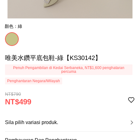
顏色：綠
唯美水鑽平底包鞋-綠【KS30142】
Penuh Pengambilan di Kedai Serbaneka, NT$1,600 penghataran
percuma
Penghantaran Negara/Wilayah
NT$790
NT$499
Sila pilih variasi produk.