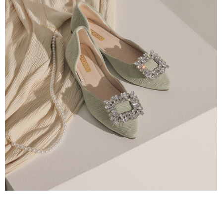
menyelesaikan pembayaran anda melalui salah satu saluran berikut: kod
kepada AFTEE dalam tempoh sama ada anda menerima pesanan.
bar kedai serbaneka, kedai runcit Taiwan Mobile, pemindahan bank,
付款後7-11取貨
JKOPay, atau iPASS MONEY.
Kedua, Sekatan Pembayaran
NT$60/pesanan | Penghantaran percuma untuk pesanan
1. Jumlah yang diperakui untuk pengguna kali pertama boleh sehingga
[Nota Penting]
NT$1,600 atau lebih
NT$10,000. Amaun diperakui sebenar yang diluluskan akan berdasarkan
keputusan pensijilan dan semakan oleh AFTEE.
Perkhidmatan ini disediakan oleh Taiwan Mobile Co., Ltd. (“Syarikat”),
宅配
2. Amaun perbelanjaan minimum mestilah lebih besar daripada NT$20.
yang membolehkan pelanggan membeli barangan atau perkhidmatan
3. Pada masa ini hanya tersedia untuk ahli Taiwan.
NT$100/pesanan | Penghantaran percuma untuk pesanan
melalui perkhidmatan ini pada masa transaksi. Hasil daripada pembelian
atau pembayaran ansuran akan dipindahkan oleh peniaga kepada
NT$2,500 atau lebih
Ketiga, Syarat Perkhidmatan
Syarikat, dan pelanggan hendaklah membuat pembayaran mengikut
Perkhidmatan AFTEE Beli Sekarang Bayar Kemudian disediakan oleh NP
perjanjian menggunakan sistem bil Syarikat.
國家/地區配送
Kadar Penghantaran
Taiwan, Inc. dan AFTEE akan membuat bil kepada pengguna. AFTEE
akan menggunakan data peribadi yang dikumpul (termasuk nama
Untuk memenuhi hubungan kontrak yang terjalin melalui persetujuan
pembeli, no. telefon, nama penerima, no. telefon, alamat penerima) untuk
penggunaan OP Pay Later, peniaga akan memberikan maklumat peribadi
penggunaan perkhidmatan. Sila rujuk kepada "Penyata Pengumpulan
anda (termasuk nama, nombor telefon, atau alamat) kepada Syarikat bagi
Data Peribadi, Pemprosesan, Penggunaan"
tujuan pengumpulan, pemprosesan dan penggunaan data yang
(https://aftee.tw/privacypolicy/
) untuk maklumat lanjut.
diperlukan untuk pengebilan ansuran, termasuk pengesahan,
pengesahan semula dan pembetulan.
Jumlah yang diperakui untuk pengguna kali pertama yang lulus
kelulusan boleh sehingga NT$10,000. Jika pengguna tidak membuat
Untuk terma perkhidmatan penuh, sila rujuk pautan berikut:
pembayaran dalam tempoh tersebut, yuran pembayaran lewat sebanyak
https://oppay.tw/userRule
" target="_blank" class="link revert-
20% setahun akan dikenakan. Pengguna bawah umur dikehendaki
style">https://oppay.tw/userRule
mendapatkan kebenaran daripada ibu bapa atau penjaga yang sah
untuk menggunakan AFTEE.
【Panduan Penggunaan Pembayaran Ansuran Gogo】