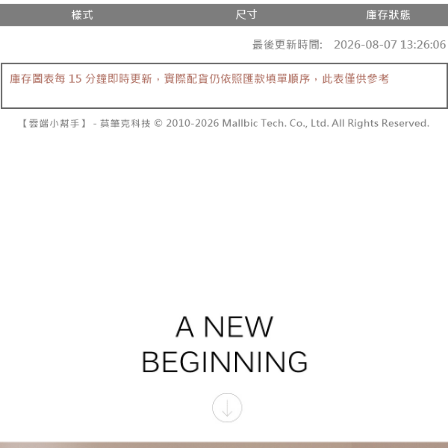
２．便利：只要手機號碼，簡訊認證，即可結帳。
法說明評估內容。
３．安心：先確認商品／服務後，再付款。
全家取貨付款
【繳款方式說明】
1.分期款項不併入電信帳單，「大哥付你分期」於每月結算日後寄送繳費提
每筆NT$60，滿NT$1,800(含以上)免運費
【「AFTEE先享後付」結帳流程】
醒簡訊。
１．於結帳方式選擇「AFTEE先享後付」後，將跳轉至「AFTEE先享後付」
2.透過簡訊連結打開帳單後，可選擇「超商條碼／台灣大直營門市／銀行轉
付款後全家取貨
結帳頁面，進行簡訊認證並確認金額後，即可完成結帳。
帳／街口支付／iPASS MONEY」等通路繳費。
２．訂單成立數日內，您將收到繳費通知簡訊。
每筆NT$60，滿NT$1,600(含以上)免運費
３．收到繳費通知簡訊後14天內，點擊此簡訊中的連結，可透過四大超商／
【注意事項】
ATM／網路銀行／等多元方式進行付款，方視為交易完成。
已關閉，請勿下單
1.本服務係由「台灣大哥大股份有限公司」（以下簡稱本公司）所提供，讓
※ 請注意：結帳手續完成當下不需立刻繳費，但若您需要取消訂單，請聯絡
用戶於交易時，得透過本服務購買商品或服務，並由商店將買賣／分期付款
每筆NT$10,000
購買商品的店家。未經商家同意取消之訂單仍視為有效，需透過AFTEE先享
買賣價金債權讓與本公司後，依約使用本公司帳單繳交帳款。
後付繳納相關費用。
2.基於同意付款使用「大哥付你分期」之契約關係目的，商店將以您的個人
已關閉，請勿下單(付取)
※ 交易是否成功請以「AFTEE先享後付 」之結帳頁面顯示為準，若有關於
資料（包含姓名、電話或地址）提供予台灣大哥大進項蒐集、處理及利用，
是否繳費成功／繳費後需取消欲退款等相關疑問，請聯繫「AFTEE先享後付
每筆NT$10,000
由本公司與您本人進行分期帳單所需資料之確認、核對及更正。
客戶支援中心」
https://netprotections.freshdesk.com/support/home
3.完整用戶服務條款，請詳閱以下連結：
https://oppay.tw/userRule
7-11取貨付款
【注意事項】
１．透過由恩沛科技股份有限公司提供之「AFTEE先享後付」服務完成之交
每筆NT$60，滿NT$1,800(含以上)免運費
易，需依本服務之必要範圍內提供個人資料，並將交易相關給付款項請求債
權轉讓予恩沛科技股份有限公司。
付款後7-11取貨
２．關於個人資料處理事宜，請瀏覽以下網址：
每筆NT$60，滿NT$1,600(含以上)免運費
https://aftee.tw/terms/#terms3
３．未成年的使用者請事先徵得法定代理人或監護人之同意方可使用
宅配
「AFTEE先享後付」，若未經同意申辦者引起之損失，本公司不負相關責
任。
每筆NT$100，滿NT$2,500(含以上)免運費