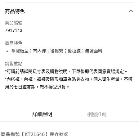
付款方式
商品特色
信用卡一次付款
商品編號
超商取貨付款
7917143
LINE Pay
商品特色
Apple Pay
傘擺版型；有內裡；後鬆緊；後拉鍊；無彈面料
街口支付
銷售重點
*訂購前請詳閱尺寸表及購物說明，下單後即代表同意賣場規定。
Google Pay
*內搭褲、內褲、褲襪及隱形胸罩為貼身衣物，個人衛生考量，不適
大哥付你分期
用於七日鑑賞期，恕不接受退貨。
相關說明
【大哥付你分期使用說明】
AFTEE先享後付
1.本服務由台灣大哥大提供，台灣大哥大用戶可立即使用無須另外申請。
2.付款方式選擇「大哥付你分期」，訂單成立後會自動跳轉到大哥付的交易
相關說明
詳細說明
相關推薦
流程，驗證手機門號後，選擇欲分期的期數、繳款截止日，確認付款後即完
【關於「AFTEE先享後付」】
成交易。
ATM付款
AFTEE先享後付是「在收到商品之後才付款」的支付方式。 讓您購物簡單
3.實際核准額度、可分期數及費用金額請依後續交易確認頁面所載為準。
便利好安心！
4.訂單成立30分鐘內，如未前往確認交易或遇審核未通過，訂單將自動取
１．簡單：不需註冊會員、不需綁卡、不需儲值。
運送方式
消。如遇「轉專審核」未通過狀況，表示未達大哥付你分期系統評分，恕無