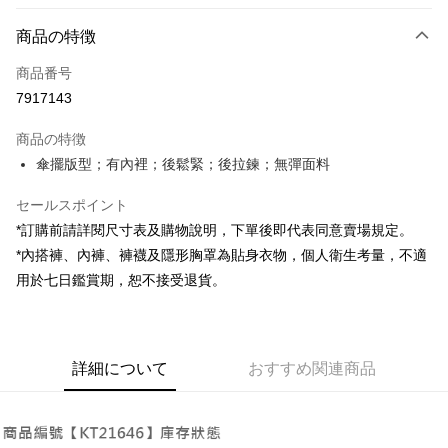
お支払い方法
商品の特徴
クレジットカード1回払い
商品番号
コンビニ店頭代金引換
7917143
LINE Pay
商品の特徴
Apple Pay
傘擺版型；有內裡；後鬆緊；後拉鍊；無彈面料
JKOPAY
セールスポイント
*訂購前請詳閱尺寸表及購物說明，下單後即代表同意賣場規定。
Google Pay
*內搭褲、內褲、褲襪及隱形胸罩為貼身衣物，個人衛生考量，不適
OP Pay Later
用於七日鑑賞期，恕不接受退貨。
説明
【OP Pay Later 使用説明】
AFTEE代金後払い
1. 本サービスは台湾大哥大によって提供され、台湾大哥大のユーザーは追
加の申請なしで即時に利用可能です。
説明
詳細について
おすすめ関連商品
2. 支払い方法で「OP Pay Later」を選択すると、注文が成立した後に自動
一、 AFTEE代金後払いについて
的に OP Pay Later の取引プロセスに移行し、携帯番号を確認後、分割払
ATM払い
1.お支払い方法でAFTEE代金後払いを選択すると、携帯電話認証ウィンド
いの回数や支払い期限を選択し、支払いを確認すると取引が完了します。
ウが表示されます。
3. 実際の承認額、分割回数および費用については、後続の取引確認ページ
2.SMSで認証してお支払い手続を進めてください。
配送方法
を基準とします。