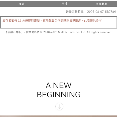
3.注文するときのお支払いは不要です。商品はご指定の住所に配送されま
4. 注文成立後30分以内に確認取引を行わない場合や審査が通過しない場
す。
全家取貨付款
合、注文は自動的にキャンセルされます。「転専審査」に未通過の状況が
4.ご注文が完了すると、携帯に支払い通知のSMSが届きます。アプリ会員
発生した場合は、システムの評価基準に達していないことを意味し、評価
配送毎にNT$60、NT$1,800以上で送料無料
の場合は、AFTEE アプリプッシュ通知が届きます。
内容についての説明はいたしかねます。
5.商品受け取り時のお支払いは不要です。商品を確かめてから、SMSまた
付款後全家取貨
はアプリの通知に従って、4大コンビニ、またはATM/オンラインバンキン
グでお支払いください。
配送毎にNT$60、NT$1,600以上で送料無料
【支払い方法の説明】
1. 分割払いの金額は電信請求書に統合されず、「OP Pay Later」は毎月の
代金納付期限は最短で 14 日以内ですので、ご注意ください。AFTEE アプ
已關閉，請勿下單
締め日後に支払いリマインダーのSMSを送信します。
リをダウンロードして AFTEE 会員になるとお支払い期限を最長 45 日以内
2. SMSのリンクを通じて請求書を開いた後、「コンビニバーコード／台湾
配送毎にNT$10,000
まで延長できます。
大直営店舗／銀行振込／街口支払い／iPASS MONEY」などのチャネルで
支払いを選択できます。
已關閉，請勿下單(付取)
お支払期限は、ショップが請求した期日と、AFTEEで延長できる日数をも
とに計算されます。AFTEEで注文すると、商品を受け取るまで支払い期限
配送毎にNT$10,000
【注意事項】
を延長できますが、商品を期限内に受け取れない場合があります（例：予
1. 本サービスは「台湾大哥大株式会社」（以下「当社」といいます）によ
約商品や商品到着日が比較的遅い商品）。そのため、商品到着の有無に関
7-11取貨付款
って提供され、ユーザーが取引時に本サービスを通じて商品やサービスを
わらず、AFTEEで指定された期限内にお支払いください。
購入できるようにし、店舗が売買／分割払い売買の債権を当社に譲渡した
配送毎にNT$60、NT$1,800以上で送料無料
後、契約に基づいて当社の請求書で帳款を支払うことになります。
二、支払い限度額
2. 「OP Pay Later」を利用する契約関係の目的から、店舗はあなたの個人
付款後7-11取貨
1.初回 AFTEEを ご利用の際に、認証結果及び当社の審査の結果に基づ
情報（名前、電話または住所を含む）を台湾大哥大に提供し、収集、処理
き、限度額が設定されます。
配送毎にNT$60、NT$1,600以上で送料無料
および利用するために、当社があなた本人と分割請求書に必要な情報の確
2.決済金額は最低NT$20です。
認、照合および修正を行います。
3.現在、台湾の会員のみご利用いただけます。
宅配
3. 完全なユーザーサービス規約については、以下のリンクを参照してくだ
さい：
https://oppay.tw/userRule
三、利用規約「AFTEE代金後払い」（以下当サービスという）はネットプ
配送毎にNT$100、NT$2,500以上で送料無料