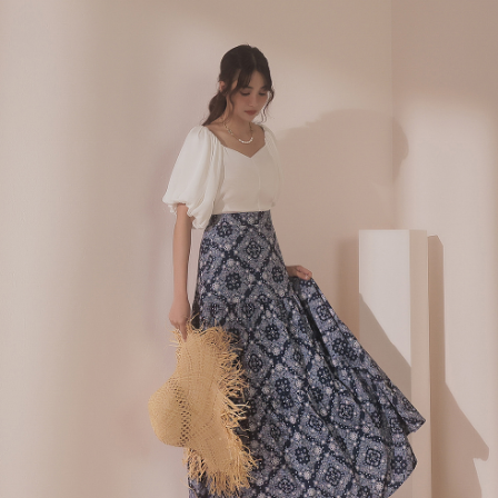
ロテクションズ（以下 AFTEE という）が提供し、AFTEEが代金を徴収し
ます。当サービスご利用の際に提供しなければならない個人情報（注文者
國家/地區配送
送料を確認
の氏名、電話番号、受取人の氏名、電話番号、受取人住所を含むがこれに
限らない）は、AFTEEに渡され当サービスで必要な範囲内で利用されま
す。AFTEEの個人情報の収集、処理、利用について、詳細はAFTEE公式ホ
ームページの『個人情報の収集、処理及び利用に関する声明』をご参照く
ださい（
https://aftee.tw/privacypolicy/
）。
AFTEEの初回ご利用の際に、審査を通過すれば、最高額がNT$10,000にな
ります。支払い期限を過ぎた場合、その金額に基づいて年利20%の遅延滞
納金が加算されます。未成年の利用者は、事前に法定代理人または後見人
の同意を得ればAFTEEをご利用いただけます。
個人情報の処理、利用について疑問がある、または関連する法律の権利を
行使したい場合は、ネットプロテクションズ
cs_tw@netprotections.co.jp
にご連絡ください。上記に示した個人情報を、必要な購入注文書とあわせ
てAFTEEにご提供いただく、またはAFTEEにあなたの個人情報の収集、処
理、利用を許可することににご同意いただけない場合は、当サービスを選
択しないでください。