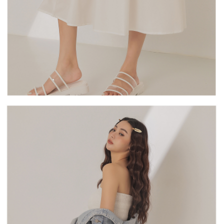
saluran lain.
【Nota Penting】
1. Perkhidmatan ini disediakan oleh "Taiwan Mobile Co., Ltd." untuk
membolehkan pengguna membeli produk atau perkhidmatan melalui
perkhidmatan ini semasa transaksi, dan kedai akan menyerahkan hak
tuntutan harga jual/beli ansuran kepada syarikat ini untuk membayar bil
menggunakan bil syarikat ini.
2. Berdasarkan tujuan kontrak persetujuan pembayaran menggunakan
"Pembayaran Ansuran Gogo", kedai akan memberikan maklumat peribadi
anda (termasuk nama, telefon atau alamat) kepada Taiwan Mobile untuk
pengumpulan, pemprosesan dan penggunaan, untuk pengesahan,
semakan dan pembetulan data yang diperlukan untuk bil ansuran oleh
Taiwan Mobile.
3. Sila baca syarat perkhidmatan pengguna secara lengkap melalui
pautan berikut: https://oppay.tw/userRule