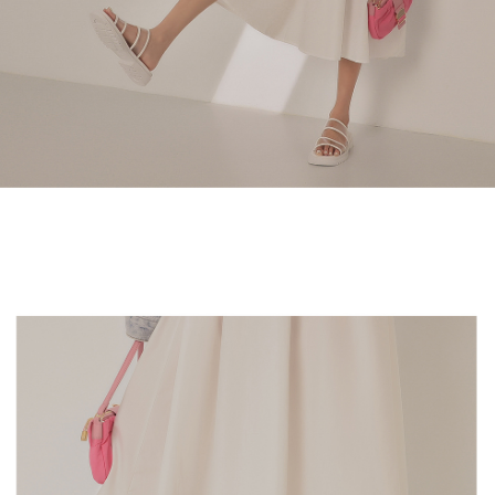
1. Perkhidmatan ini disediakan oleh Taiwan Mobile, pengguna telefon
Sila hubungi NP Taiwan Inc. di
cs_tw@netprotections.co.jp
jika anda
mudah alih boleh segera menggunakan tanpa perlu memohon lagi.
mempunyai sebarang kebimbangan mengenai pemprosesan dan
(Hanya untuk nombor langganan peribadi, tidak terbuka untuk syarikat
penggunaan pada data peribadi. Jika anda tidak bersetuju dengan data
dan kad prabayar)
peribadi yang disenaraikan seperti di atas akan dikumpul dan digunakan
2. Pilihan kaedah pembayaran "Pembayaran Ansuran Gogo", selepas
oleh AFTEE, sila jangan gunakan perkhidmatan ini.
pesanan ditubuhkan, akan secara automatik dialihkan ke proses
transaksi Gogo, selepas pengesahan nombor telefon, pilih bilangan
ansuran yang diingini, tarikh akhir pembayaran, dan setelah
mengesahkan pembayaran, transaksi akan selesai.
3. Jumlah kelulusan sebenar, bilangan ansuran dan jumlah bayaran
adalah berdasarkan halaman pengesahan transaksi seterusnya.
4. Dalam masa 30 minit selepas pesanan ditubuhkan, jika tidak pergi
untuk mengesahkan transaksi atau jika tidak lulus semakan, pesanan
akan dibatalkan secara automatik. Jika terdapat situasi "pindah untuk
semakan khusus" yang tidak lulus, ini menunjukkan bahawa sistem
penilaian tidak mencukupi, tiada penjelasan mengenai kandungan
penilaian boleh diberikan.
【Penerangan Kaedah Pembayaran】
1. Pembayaran ansuran tidak digabungkan dalam bil telekomunikasi,
"Pembayaran Ansuran Gogo" akan menghantar SMS peringatan
pembayaran selepas tarikh penyelesaian bulanan.
2. Melalui pautan SMS untuk membuka bil, anda boleh memilih untuk
membayar melalui "Kod bar kedai serbaneka / Kedai rasmi Taiwan
Mobile / Pemindahan bank / Pembayaran J街口 / iPASS MONEY" dan