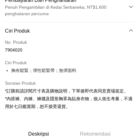
Pembayaran Dan Penghantaran
Penuh Pengambilan di Kedai Serbaneka, NT$1,600
penghataran percuma
Kaedah Pembayaran
Ciri Produk
Kad Kredit (Bayaran Penuh)
No. Produk
Pengambilan di Kedai Serbaneka
7904020
LINE Pay
Ciri Produk
Apple Pay
胸有鬆緊；彈性鬆緊帶；無彈面料
JKOPAY
Sorotan Produk
Google Pay
*訂購前請詳閱尺寸表及購物說明，下單後即代表同意賣場規定。
*內搭褲、內褲、褲襪及隱形胸罩為貼身衣物，個人衛生考量，不適
OP Pay Later
用於七日鑑賞期，恕不接受退貨。
Deskripsi
[Terma Penggunaan untuk OP Pay Later]
AFTEE
Perkhidmatan ini disediakan oleh Taiwan Mobile dan tersedia untuk
Deskripsi
pengguna Taiwan Mobile tanpa memerlukan permohonan tambahan.
Deskripsi
Rekomendasi
Pertama, Mengenai Perkhidmatan AFTEE Beli Sekarang Bayar Kemudian