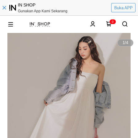
IN SHOP
Buka APP
Gunakan App Kami Sekarang
0
1
/
4