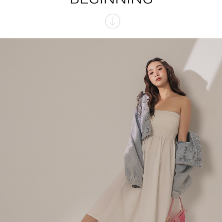
menyelesaikan pembayaran anda melalui salah satu saluran berikut: kod
kepada AFTEE dalam tempoh sama ada anda menerima pesanan.
bar kedai serbaneka, kedai runcit Taiwan Mobile, pemindahan bank,
付款後7-11取貨
JKOPay, atau iPASS MONEY.
Kedua, Sekatan Pembayaran
NT$60/pesanan | Penghantaran percuma untuk pesanan
1. Jumlah yang diperakui untuk pengguna kali pertama boleh sehingga
[Nota Penting]
NT$1,600 atau lebih
NT$10,000. Amaun diperakui sebenar yang diluluskan akan berdasarkan
keputusan pensijilan dan semakan oleh AFTEE.
Perkhidmatan ini disediakan oleh Taiwan Mobile Co., Ltd. (“Syarikat”),
宅配
2. Amaun perbelanjaan minimum mestilah lebih besar daripada NT$20.
yang membolehkan pelanggan membeli barangan atau perkhidmatan
3. Pada masa ini hanya tersedia untuk ahli Taiwan.
NT$100/pesanan | Penghantaran percuma untuk pesanan
melalui perkhidmatan ini pada masa transaksi. Hasil daripada pembelian
atau pembayaran ansuran akan dipindahkan oleh peniaga kepada
NT$2,500 atau lebih
Ketiga, Syarat Perkhidmatan
Syarikat, dan pelanggan hendaklah membuat pembayaran mengikut
Perkhidmatan AFTEE Beli Sekarang Bayar Kemudian disediakan oleh NP
perjanjian menggunakan sistem bil Syarikat.
國家/地區配送
Kadar Penghantaran
Taiwan, Inc. dan AFTEE akan membuat bil kepada pengguna. AFTEE
akan menggunakan data peribadi yang dikumpul (termasuk nama
Untuk memenuhi hubungan kontrak yang terjalin melalui persetujuan
pembeli, no. telefon, nama penerima, no. telefon, alamat penerima) untuk
penggunaan OP Pay Later, peniaga akan memberikan maklumat peribadi
penggunaan perkhidmatan. Sila rujuk kepada "Penyata Pengumpulan
anda (termasuk nama, nombor telefon, atau alamat) kepada Syarikat bagi
Data Peribadi, Pemprosesan, Penggunaan"
tujuan pengumpulan, pemprosesan dan penggunaan data yang
(https://aftee.tw/privacypolicy/
) untuk maklumat lanjut.
diperlukan untuk pengebilan ansuran, termasuk pengesahan,
pengesahan semula dan pembetulan.
Jumlah yang diperakui untuk pengguna kali pertama yang lulus
kelulusan boleh sehingga NT$10,000. Jika pengguna tidak membuat
Untuk terma perkhidmatan penuh, sila rujuk pautan berikut:
pembayaran dalam tempoh tersebut, yuran pembayaran lewat sebanyak
https://oppay.tw/userRule
" target="_blank" class="link revert-
20% setahun akan dikenakan. Pengguna bawah umur dikehendaki
style">https://oppay.tw/userRule
mendapatkan kebenaran daripada ibu bapa atau penjaga yang sah
untuk menggunakan AFTEE.
【Panduan Penggunaan Pembayaran Ansuran Gogo】