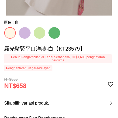
顏色：白
霧光鬆緊平口洋裝-白【KT23579】
Penuh Pengambilan di Kedai Serbaneka, NT$1,600 penghataran
percuma
Penghantaran Negara/Wilayah
NT$880
NT$658
Sila pilih variasi produk.