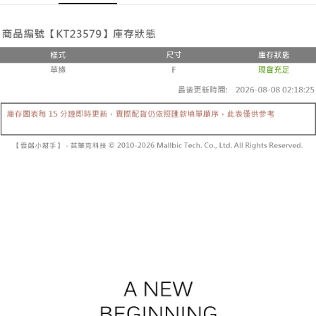
Pemindahan ATM
1. Dengan memilih AFTEE sebagai kaedah pembayaran, mesej
Jika anda memilih OP Pay Later sebagai kaedah pembayaran, sistem
pengesahan AFTEE akan muncul.
akan mengarahkan anda secara automatik ke proses transaksi OP Pay
2. Anda boleh meneruskan pembayaran selepas pengesahan SMS.
Pilihan Penghantaran
Later selepas pesanan dibuat. Anda perlu mengesahkan nombor telefon
3. Tiada bayaran diperlukan apabila pesanan disahkan. Produk akan
mudah alih anda, memilih bilangan ansuran, dan menetapkan tarikh
dihantar ke alamat yang ditetapkan.
全家取貨付款
akhir pembayaran. Transaksi akan dianggap selesai setelah pembayaran
4. Setelah pesanan disahkan, anda akan menerima SMS pembayaran
disahkan.
NT$60/pesanan | Penghantaran percuma untuk pesanan
manakala ahli aplikasi akan menerima pemberitahuan tolak aplikasi
NT$1,800 atau lebih
AFTEE.
Had kredit yang diluluskan, tempoh ansuran yang tersedia, dan yuran
5. Tiada bayaran diperlukan apabila anda menerima produk. Sila buat
yang dikenakan adalah tertakluk kepada maklumat yang dinyatakan
pembayaran di empat kedai serbaneka utama, ATM atau perbankan
付款後全家取貨
pada halaman pengesahan transaksi seterusnya.
dalam talian dengan SMS pembayaran atau pemberitahuan tolak aplikasi
NT$60/pesanan | Penghantaran percuma untuk pesanan
AFTEE.
Jika transaksi tidak disahkan dalam masa 30 minit selepas pesanan
NT$1,600 atau lebih
dibuat, atau jika permohonan gagal dalam proses semakan, pesanan
Sila ambil perhatian bahawa tempoh pembayaran adalah 14 hari. Walau
akan dibatalkan secara automatik. Jika permohonan gagal pada
已關閉，請勿下單
bagaimanapun, bagi mereka yang telah memuat turun Aplikasi AFTEE
peringkat "semakan manual", ini bermakna kriteria pemarkahan sistem
dan mendaftar sebagai ahli AFTEE boleh menikmati tempoh pembayaran
NT$10,000/pesanan
tidak dipenuhi; butiran penilaian khusus tidak akan didedahkan.
sehingga 45 hari.
已關閉，請勿下單(付取)
[Arahan Pembayaran]
Tempoh pembayaran dikira dari masa kedai meminta pembayaran anda,
ditambah dengan bilangan hari yang boleh dilanjutkan oleh AFTEE. Anda
NT$10,000/pesanan
Pembayaran ansuran melalui OP Pay Later akan dibilkan secara
boleh melanjutkan tempoh pembayaran anda sebelum anda menerima
berasingan dan tidak termasuk dalam bil telekom anda. SMS peringatan
pesanan. Walau bagaimanapun, tiada jaminan bahawa anda boleh
7-11取貨付款
pembayaran akan dihantar selepas kitaran bil bulanan.
menerima pesanan anda semasa tempoh pembayaran (cth.: produk
NT$60/pesanan | Penghantaran percuma untuk pesanan
prapesanan atau produk yang mungkin mengambil masa yang lebih
Selepas mengakses bil melalui pautan dalam SMS, anda boleh
NT$1,800 atau lebih
lama untuk dihantar). Oleh itu, anda dikehendaki membuat pembayaran