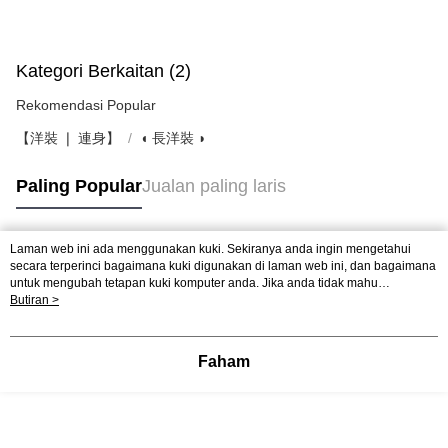
Kategori Berkaitan (2)
Rekomendasi Popular
【洋裝 ❘ 連身】
◖ 長洋裝 ◗
Paling Popular
Jualan paling laris
Laman web ini ada menggunakan kuki. Sekiranya anda ingin mengetahui
Tag Popular
secara terperinci bagaimana kuki digunakan di laman web ini, dan bagaimana
untuk mengubah tetapan kuki komputer anda. Jika anda tidak mahu
menggunakan kuki di komputer anda, sila rujuk penerangan mengenai kuki.
Butiran >
Dasar Privasi
Laman web ini ada menggunakan kuki. Sekiranya anda ingin
mengetahui secara terperinci bagaimana kuki digunakan di laman web ini,
dan bagaimana untuk mengubah tetapan kuki komputer anda. Jika anda tidak
Faham
mahu menggunakan kuki di komputer anda, sila rujuk penerangan mengenai
kuki.