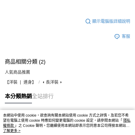
顯示電腦版詳細說明
客服
商品相關分類 (2)
人氣商品推薦
【洋裝 ❘ 連身】
◖ 長洋裝 ◗
本分類熱銷
全站排行
本網站中使用 cookie，欲查詢有關本網站使用 cookie 方式之詳情，及若您不希
熱門標籤
望在電腦上使用 cookie 時應如何變更電腦的 cookie 設定，請參閱本網站「
隱私
權條款
」之 Cookie 聲明。您繼續使用本網站即表示您同意本公司得按本網站使
用條款之 Cookie 聲明使用 cookie。
了解更多 >