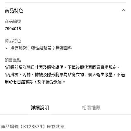
付款方式
商品特色
信用卡一次付款
商品編號
超商取貨付款
7904018
LINE Pay
商品特色
Apple Pay
胸有鬆緊；彈性鬆緊帶；無彈面料
街口支付
銷售重點
*訂購前請詳閱尺寸表及購物說明，下單後即代表同意賣場規定。
Google Pay
*內搭褲、內褲、褲襪及隱形胸罩為貼身衣物，個人衛生考量，不適
大哥付你分期
用於七日鑑賞期，恕不接受退貨。
相關說明
【大哥付你分期使用說明】
AFTEE先享後付
1.本服務由台灣大哥大提供，台灣大哥大用戶可立即使用無須另外申請。
2.付款方式選擇「大哥付你分期」，訂單成立後會自動跳轉到大哥付的交易
相關說明
詳細說明
相關推薦
流程，驗證手機門號後，選擇欲分期的期數、繳款截止日，確認付款後即完
【關於「AFTEE先享後付」】
成交易。
ATM付款
AFTEE先享後付是「在收到商品之後才付款」的支付方式。 讓您購物簡單
3.實際核准額度、可分期數及費用金額請依後續交易確認頁面所載為準。
便利好安心！
4.訂單成立30分鐘內，如未前往確認交易或遇審核未通過，訂單將自動取
１．簡單：不需註冊會員、不需綁卡、不需儲值。
運送方式
消。如遇「轉專審核」未通過狀況，表示未達大哥付你分期系統評分，恕無