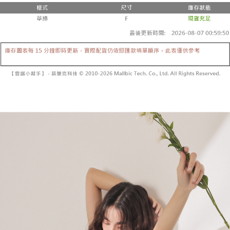
２．便利：只要手機號碼，簡訊認證，即可結帳。
法說明評估內容。
３．安心：先確認商品／服務後，再付款。
全家取貨付款
【繳款方式說明】
1.分期款項不併入電信帳單，「大哥付你分期」於每月結算日後寄送繳費提
每筆NT$60，滿NT$1,800(含以上)免運費
【「AFTEE先享後付」結帳流程】
醒簡訊。
１．於結帳方式選擇「AFTEE先享後付」後，將跳轉至「AFTEE先享後付」
2.透過簡訊連結打開帳單後，可選擇「超商條碼／台灣大直營門市／銀行轉
付款後全家取貨
結帳頁面，進行簡訊認證並確認金額後，即可完成結帳。
帳／街口支付／iPASS MONEY」等通路繳費。
２．訂單成立數日內，您將收到繳費通知簡訊。
每筆NT$60，滿NT$1,600(含以上)免運費
３．收到繳費通知簡訊後14天內，點擊此簡訊中的連結，可透過四大超商／
【注意事項】
ATM／網路銀行／等多元方式進行付款，方視為交易完成。
已關閉，請勿下單
1.本服務係由「台灣大哥大股份有限公司」（以下簡稱本公司）所提供，讓
※ 請注意：結帳手續完成當下不需立刻繳費，但若您需要取消訂單，請聯絡
用戶於交易時，得透過本服務購買商品或服務，並由商店將買賣／分期付款
每筆NT$10,000
購買商品的店家。未經商家同意取消之訂單仍視為有效，需透過AFTEE先享
買賣價金債權讓與本公司後，依約使用本公司帳單繳交帳款。
後付繳納相關費用。
2.基於同意付款使用「大哥付你分期」之契約關係目的，商店將以您的個人
已關閉，請勿下單(付取)
※ 交易是否成功請以「AFTEE先享後付 」之結帳頁面顯示為準，若有關於
資料（包含姓名、電話或地址）提供予台灣大哥大進項蒐集、處理及利用，
是否繳費成功／繳費後需取消欲退款等相關疑問，請聯繫「AFTEE先享後付
每筆NT$10,000
由本公司與您本人進行分期帳單所需資料之確認、核對及更正。
客戶支援中心」
https://netprotections.freshdesk.com/support/home
3.完整用戶服務條款，請詳閱以下連結：
https://oppay.tw/userRule
7-11取貨付款
【注意事項】
１．透過由恩沛科技股份有限公司提供之「AFTEE先享後付」服務完成之交
每筆NT$60，滿NT$1,800(含以上)免運費
易，需依本服務之必要範圍內提供個人資料，並將交易相關給付款項請求債
權轉讓予恩沛科技股份有限公司。
付款後7-11取貨
２．關於個人資料處理事宜，請瀏覽以下網址：
每筆NT$60，滿NT$1,600(含以上)免運費
https://aftee.tw/terms/#terms3
３．未成年的使用者請事先徵得法定代理人或監護人之同意方可使用
宅配
「AFTEE先享後付」，若未經同意申辦者引起之損失，本公司不負相關責
任。
每筆NT$100，滿NT$2,500(含以上)免運費