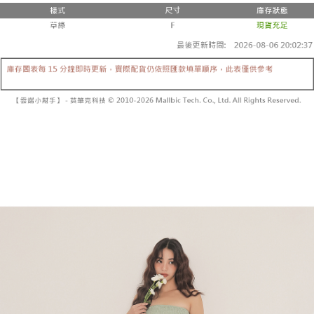
２．便利：只要手機號碼，簡訊認證，即可結帳。
法說明評估內容。
３．安心：先確認商品／服務後，再付款。
全家取貨付款
【繳款方式說明】
1.分期款項不併入電信帳單，「大哥付你分期」於每月結算日後寄送繳費提
每筆NT$60，滿NT$1,800(含以上)免運費
【「AFTEE先享後付」結帳流程】
醒簡訊。
１．於結帳方式選擇「AFTEE先享後付」後，將跳轉至「AFTEE先享後付」
2.透過簡訊連結打開帳單後，可選擇「超商條碼／台灣大直營門市／銀行轉
付款後全家取貨
結帳頁面，進行簡訊認證並確認金額後，即可完成結帳。
帳／街口支付／iPASS MONEY」等通路繳費。
２．訂單成立數日內，您將收到繳費通知簡訊。
每筆NT$60，滿NT$1,600(含以上)免運費
３．收到繳費通知簡訊後14天內，點擊此簡訊中的連結，可透過四大超商／
【注意事項】
ATM／網路銀行／等多元方式進行付款，方視為交易完成。
已關閉，請勿下單
1.本服務係由「台灣大哥大股份有限公司」（以下簡稱本公司）所提供，讓
※ 請注意：結帳手續完成當下不需立刻繳費，但若您需要取消訂單，請聯絡
用戶於交易時，得透過本服務購買商品或服務，並由商店將買賣／分期付款
每筆NT$10,000
購買商品的店家。未經商家同意取消之訂單仍視為有效，需透過AFTEE先享
買賣價金債權讓與本公司後，依約使用本公司帳單繳交帳款。
後付繳納相關費用。
2.基於同意付款使用「大哥付你分期」之契約關係目的，商店將以您的個人
已關閉，請勿下單(付取)
※ 交易是否成功請以「AFTEE先享後付 」之結帳頁面顯示為準，若有關於
資料（包含姓名、電話或地址）提供予台灣大哥大進項蒐集、處理及利用，
是否繳費成功／繳費後需取消欲退款等相關疑問，請聯繫「AFTEE先享後付
每筆NT$10,000
由本公司與您本人進行分期帳單所需資料之確認、核對及更正。
客戶支援中心」
https://netprotections.freshdesk.com/support/home
3.完整用戶服務條款，請詳閱以下連結：
https://oppay.tw/userRule
7-11取貨付款
【注意事項】
１．透過由恩沛科技股份有限公司提供之「AFTEE先享後付」服務完成之交
每筆NT$60，滿NT$1,800(含以上)免運費
易，需依本服務之必要範圍內提供個人資料，並將交易相關給付款項請求債
權轉讓予恩沛科技股份有限公司。
付款後7-11取貨
２．關於個人資料處理事宜，請瀏覽以下網址：
每筆NT$60，滿NT$1,600(含以上)免運費
https://aftee.tw/terms/#terms3
３．未成年的使用者請事先徵得法定代理人或監護人之同意方可使用
宅配
「AFTEE先享後付」，若未經同意申辦者引起之損失，本公司不負相關責
任。
每筆NT$100，滿NT$2,500(含以上)免運費