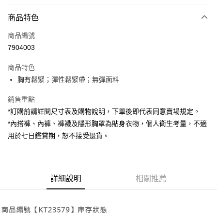
付款方式
商品特色
信用卡一次付款
商品編號
超商取貨付款
7904003
LINE Pay
商品特色
Apple Pay
胸有鬆緊；彈性鬆緊帶；無彈面料
街口支付
銷售重點
*訂購前請詳閱尺寸表及購物說明，下單後即代表同意賣場規定。
Google Pay
*內搭褲、內褲、褲襪及隱形胸罩為貼身衣物，個人衛生考量，不適
大哥付你分期
用於七日鑑賞期，恕不接受退貨。
相關說明
【大哥付你分期使用說明】
AFTEE先享後付
1.本服務由台灣大哥大提供，台灣大哥大用戶可立即使用無須另外申請。
2.付款方式選擇「大哥付你分期」，訂單成立後會自動跳轉到大哥付的交易
相關說明
詳細說明
相關推薦
流程，驗證手機門號後，選擇欲分期的期數、繳款截止日，確認付款後即完
【關於「AFTEE先享後付」】
成交易。
ATM付款
AFTEE先享後付是「在收到商品之後才付款」的支付方式。 讓您購物簡單
3.實際核准額度、可分期數及費用金額請依後續交易確認頁面所載為準。
便利好安心！
4.訂單成立30分鐘內，如未前往確認交易或遇審核未通過，訂單將自動取
１．簡單：不需註冊會員、不需綁卡、不需儲值。
運送方式
消。如遇「轉專審核」未通過狀況，表示未達大哥付你分期系統評分，恕無