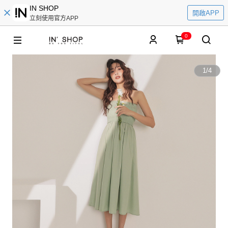
IN SHOP
開啟APP
立刻使用官方APP
0
1
/
4