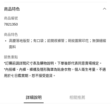
付款方式
商品特色
信用卡一次付款
商品編號
超商取貨付款
7821350
LINE Pay
商品特色
Apple Pay
高腰落地版型；有口袋；前開衩褲管；斑紋圖案印花；無彈細褶
面料
街口支付
銷售重點
Google Pay
*訂購前請詳閱尺寸表及購物說明，下單後即代表同意賣場規定。
大哥付你分期
*內搭褲、內褲、褲襪及隱形胸罩為貼身衣物，個人衛生考量，不適
相關說明
用於七日鑑賞期，恕不接受退貨。
【大哥付你分期使用說明】
AFTEE先享後付
1.本服務由台灣大哥大提供，台灣大哥大用戶可立即使用無須另外申請。
2.付款方式選擇「大哥付你分期」，訂單成立後會自動跳轉到大哥付的交易
相關說明
流程，驗證手機門號後，選擇欲分期的期數、繳款截止日，確認付款後即完
【關於「AFTEE先享後付」】
成交易。
詳細說明
相關推薦
ATM付款
AFTEE先享後付是「在收到商品之後才付款」的支付方式。 讓您購物簡單
3.實際核准額度、可分期數及費用金額請依後續交易確認頁面所載為準。
便利好安心！
4.訂單成立30分鐘內，如未前往確認交易或遇審核未通過，訂單將自動取
１．簡單：不需註冊會員、不需綁卡、不需儲值。
運送方式
消。如遇「轉專審核」未通過狀況，表示未達大哥付你分期系統評分，恕無