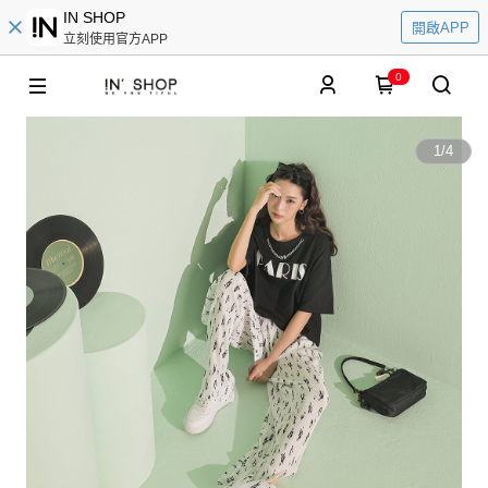
IN SHOP
開啟APP
立刻使用官方APP
0
1
/
4