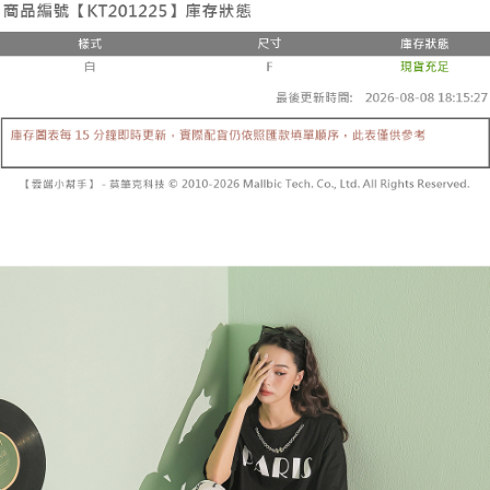
２．便利：只要手機號碼，簡訊認證，即可結帳。
法說明評估內容。
３．安心：先確認商品／服務後，再付款。
全家取貨付款
【繳款方式說明】
1.分期款項不併入電信帳單，「大哥付你分期」於每月結算日後寄送繳費提
每筆NT$60，滿NT$1,800(含以上)免運費
【「AFTEE先享後付」結帳流程】
醒簡訊。
１．於結帳方式選擇「AFTEE先享後付」後，將跳轉至「AFTEE先享後付」
2.透過簡訊連結打開帳單後，可選擇「超商條碼／台灣大直營門市／銀行轉
付款後全家取貨
結帳頁面，進行簡訊認證並確認金額後，即可完成結帳。
帳／街口支付／iPASS MONEY」等通路繳費。
２．訂單成立數日內，您將收到繳費通知簡訊。
每筆NT$60，滿NT$1,600(含以上)免運費
３．收到繳費通知簡訊後14天內，點擊此簡訊中的連結，可透過四大超商／
【注意事項】
ATM／網路銀行／等多元方式進行付款，方視為交易完成。
已關閉，請勿下單
1.本服務係由「台灣大哥大股份有限公司」（以下簡稱本公司）所提供，讓
※ 請注意：結帳手續完成當下不需立刻繳費，但若您需要取消訂單，請聯絡
用戶於交易時，得透過本服務購買商品或服務，並由商店將買賣／分期付款
每筆NT$10,000
購買商品的店家。未經商家同意取消之訂單仍視為有效，需透過AFTEE先享
買賣價金債權讓與本公司後，依約使用本公司帳單繳交帳款。
後付繳納相關費用。
2.基於同意付款使用「大哥付你分期」之契約關係目的，商店將以您的個人
已關閉，請勿下單(付取)
※ 交易是否成功請以「AFTEE先享後付 」之結帳頁面顯示為準，若有關於
資料（包含姓名、電話或地址）提供予台灣大哥大進項蒐集、處理及利用，
是否繳費成功／繳費後需取消欲退款等相關疑問，請聯繫「AFTEE先享後付
每筆NT$10,000
由本公司與您本人進行分期帳單所需資料之確認、核對及更正。
客戶支援中心」
https://netprotections.freshdesk.com/support/home
3.完整用戶服務條款，請詳閱以下連結：
https://oppay.tw/userRule
7-11取貨付款
【注意事項】
１．透過由恩沛科技股份有限公司提供之「AFTEE先享後付」服務完成之交
每筆NT$60，滿NT$1,800(含以上)免運費
易，需依本服務之必要範圍內提供個人資料，並將交易相關給付款項請求債
權轉讓予恩沛科技股份有限公司。
付款後7-11取貨
２．關於個人資料處理事宜，請瀏覽以下網址：
每筆NT$60，滿NT$1,600(含以上)免運費
https://aftee.tw/terms/#terms3
３．未成年的使用者請事先徵得法定代理人或監護人之同意方可使用
宅配
「AFTEE先享後付」，若未經同意申辦者引起之損失，本公司不負相關責
任。
每筆NT$100，滿NT$2,500(含以上)免運費