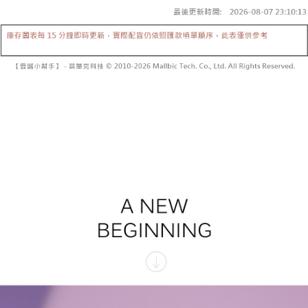
グでお支払いください。
配送毎にNT$60、NT$1,600以上で送料無料
【支払い方法の説明】
1. 分割払いの金額は電信請求書に統合されず、「OP Pay Later」は毎月の
代金納付期限は最短で 14 日以内ですので、ご注意ください。AFTEE アプ
已關閉，請勿下單
締め日後に支払いリマインダーのSMSを送信します。
リをダウンロードして AFTEE 会員になるとお支払い期限を最長 45 日以内
2. SMSのリンクを通じて請求書を開いた後、「コンビニバーコード／台湾
配送毎にNT$10,000
まで延長できます。
大直営店舗／銀行振込／街口支払い／iPASS MONEY」などのチャネルで
支払いを選択できます。
已關閉，請勿下單(付取)
お支払期限は、ショップが請求した期日と、AFTEEで延長できる日数をも
とに計算されます。AFTEEで注文すると、商品を受け取るまで支払い期限
配送毎にNT$10,000
【注意事項】
を延長できますが、商品を期限内に受け取れない場合があります（例：予
1. 本サービスは「台湾大哥大株式会社」（以下「当社」といいます）によ
約商品や商品到着日が比較的遅い商品）。そのため、商品到着の有無に関
7-11取貨付款
って提供され、ユーザーが取引時に本サービスを通じて商品やサービスを
わらず、AFTEEで指定された期限内にお支払いください。
購入できるようにし、店舗が売買／分割払い売買の債権を当社に譲渡した
配送毎にNT$60、NT$1,800以上で送料無料
後、契約に基づいて当社の請求書で帳款を支払うことになります。
二、支払い限度額
2. 「OP Pay Later」を利用する契約関係の目的から、店舗はあなたの個人
付款後7-11取貨
1.初回 AFTEEを ご利用の際に、認証結果及び当社の審査の結果に基づ
情報（名前、電話または住所を含む）を台湾大哥大に提供し、収集、処理
き、限度額が設定されます。
配送毎にNT$60、NT$1,600以上で送料無料
および利用するために、当社があなた本人と分割請求書に必要な情報の確
2.決済金額は最低NT$20です。
認、照合および修正を行います。
3.現在、台湾の会員のみご利用いただけます。
宅配
3. 完全なユーザーサービス規約については、以下のリンクを参照してくだ
さい：
https://oppay.tw/userRule
三、利用規約「AFTEE代金後払い」（以下当サービスという）はネットプ
配送毎にNT$100、NT$2,500以上で送料無料
ロテクションズ（以下 AFTEE という）が提供し、AFTEEが代金を徴収し
ます。当サービスご利用の際に提供しなければならない個人情報（注文者
國家/地區配送
送料を確認
の氏名、電話番号、受取人の氏名、電話番号、受取人住所を含むがこれに
限らない）は、AFTEEに渡され当サービスで必要な範囲内で利用されま
す。AFTEEの個人情報の収集、処理、利用について、詳細はAFTEE公式ホ
ームページの『個人情報の収集、処理及び利用に関する声明』をご参照く