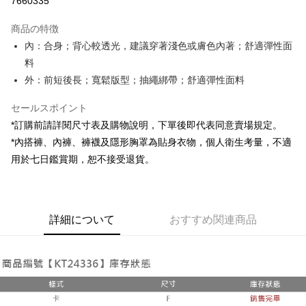
7660335
LINE Pay
商品の特徴
Apple Pay
內：合身；背心較透光，建議穿著淺色或膚色內著；舒適彈性面
料
JKOPAY
外：前短後長；寬鬆版型；抽繩綁帶；舒適彈性面料
Google Pay
セールスポイント
OP Pay Later
*訂購前請詳閱尺寸表及購物說明，下單後即代表同意賣場規定。
説明
*內搭褲、內褲、褲襪及隱形胸罩為貼身衣物，個人衛生考量，不適
【OP Pay Later 使用説明】
AFTEE代金後払い
用於七日鑑賞期，恕不接受退貨。
1. 本サービスは台湾大哥大によって提供され、台湾大哥大のユーザーは追
加の申請なしで即時に利用可能です。
説明
2. 支払い方法で「OP Pay Later」を選択すると、注文が成立した後に自動
一、 AFTEE代金後払いについて
的に OP Pay Later の取引プロセスに移行し、携帯番号を確認後、分割払
ATM払い
1.お支払い方法でAFTEE代金後払いを選択すると、携帯電話認証ウィンド
いの回数や支払い期限を選択し、支払いを確認すると取引が完了します。
ウが表示されます。
詳細について
おすすめ関連商品
3. 実際の承認額、分割回数および費用については、後続の取引確認ページ
2.SMSで認証してお支払い手続を進めてください。
配送方法
を基準とします。
3.注文するときのお支払いは不要です。商品はご指定の住所に配送されま
4. 注文成立後30分以内に確認取引を行わない場合や審査が通過しない場
す。
全家取貨付款
合、注文は自動的にキャンセルされます。「転専審査」に未通過の状況が
4.ご注文が完了すると、携帯に支払い通知のSMSが届きます。アプリ会員
発生した場合は、システムの評価基準に達していないことを意味し、評価
配送毎にNT$60、NT$1,800以上で送料無料
の場合は、AFTEE アプリプッシュ通知が届きます。
内容についての説明はいたしかねます。
5.商品受け取り時のお支払いは不要です。商品を確かめてから、SMSまた
付款後全家取貨
はアプリの通知に従って、4大コンビニ、またはATM/オンラインバンキン