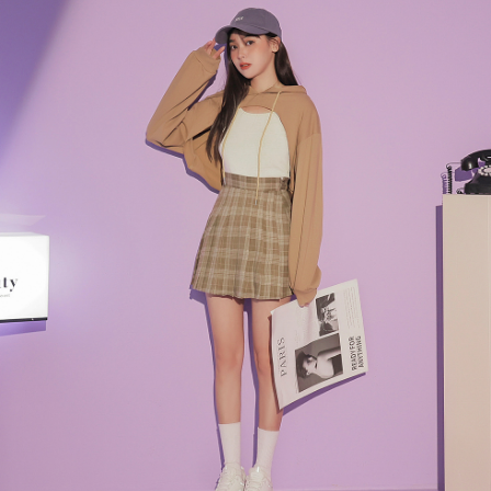
ださい（
https://aftee.tw/privacypolicy/
）。
AFTEEの初回ご利用の際に、審査を通過すれば、最高額がNT$10,000にな
ります。支払い期限を過ぎた場合、その金額に基づいて年利20%の遅延滞
納金が加算されます。未成年の利用者は、事前に法定代理人または後見人
の同意を得ればAFTEEをご利用いただけます。
個人情報の処理、利用について疑問がある、または関連する法律の権利を
行使したい場合は、ネットプロテクションズ
cs_tw@netprotections.co.jp
にご連絡ください。上記に示した個人情報を、必要な購入注文書とあわせ
てAFTEEにご提供いただく、またはAFTEEにあなたの個人情報の収集、処
理、利用を許可することににご同意いただけない場合は、当サービスを選
択しないでください。