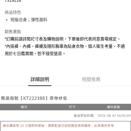
7319218
LINE Pay
商品特色
Apple Pay
短版合身；彈性面料
街口支付
銷售重點
*訂購前請詳閱尺寸表及購物說明，下單後即代表同意賣場規定。
Google Pay
*內搭褲、內褲、褲襪及隱形胸罩為貼身衣物，個人衛生考量，不適
大哥付你分期
用於七日鑑賞期，恕不接受退貨。
相關說明
【大哥付你分期使用說明】
AFTEE先享後付
1.本服務由台灣大哥大提供，台灣大哥大用戶可立即使用無須另外申請。
2.付款方式選擇「大哥付你分期」，訂單成立後會自動跳轉到大哥付的交易
相關說明
詳細說明
相關推薦
流程，驗證手機門號後，選擇欲分期的期數、繳款截止日，確認付款後即完
【關於「AFTEE先享後付」】
成交易。
ATM付款
AFTEE先享後付是「在收到商品之後才付款」的支付方式。 讓您購物簡單
3.實際核准額度、可分期數及費用金額請依後續交易確認頁面所載為準。
便利好安心！
4.訂單成立30分鐘內，如未前往確認交易或遇審核未通過，訂單將自動取
１．簡單：不需註冊會員、不需綁卡、不需儲值。
運送方式
消。如遇「轉專審核」未通過狀況，表示未達大哥付你分期系統評分，恕無
２．便利：只要手機號碼，簡訊認證，即可結帳。
法說明評估內容。
３．安心：先確認商品／服務後，再付款。
全家取貨付款
【繳款方式說明】
1.分期款項不併入電信帳單，「大哥付你分期」於每月結算日後寄送繳費提
每筆NT$60，滿NT$1,800(含以上)免運費
【「AFTEE先享後付」結帳流程】
醒簡訊。
１．於結帳方式選擇「AFTEE先享後付」後，將跳轉至「AFTEE先享後付」
2.透過簡訊連結打開帳單後，可選擇「超商條碼／台灣大直營門市／銀行轉
付款後全家取貨
結帳頁面，進行簡訊認證並確認金額後，即可完成結帳。