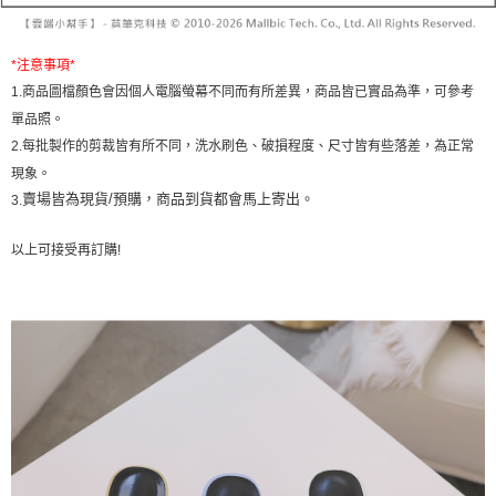
帳／街口支付／iPASS MONEY」等通路繳費。
２．訂單成立數日內，您將收到繳費通知簡訊。
每筆NT$60，滿NT$1,600(含以上)免運費
３．收到繳費通知簡訊後14天內，點擊此簡訊中的連結，可透過四大超商／
【注意事項】
ATM／網路銀行／等多元方式進行付款，方視為交易完成。
已關閉，請勿下單
*
注意事項
*
1.本服務係由「台灣大哥大股份有限公司」（以下簡稱本公司）所提供，讓
※ 請注意：結帳手續完成當下不需立刻繳費，但若您需要取消訂單，請聯絡
用戶於交易時，得透過本服務購買商品或服務，並由商店將買賣／分期付款
1.
商品圖檔顏色會因個人電腦螢幕不同而有所差異，商品皆已實品為準，可參考
每筆NT$10,000
購買商品的店家。未經商家同意取消之訂單仍視為有效，需透過AFTEE先享
買賣價金債權讓與本公司後，依約使用本公司帳單繳交帳款。
後付繳納相關費用。
單品照。
2.基於同意付款使用「大哥付你分期」之契約關係目的，商店將以您的個人
已關閉，請勿下單(付取)
※ 交易是否成功請以「AFTEE先享後付 」之結帳頁面顯示為準，若有關於
2.
每批製作的剪裁皆有所不同，洗水刷色、破損程度、尺寸皆有些落差，為正常
資料（包含姓名、電話或地址）提供予台灣大哥大進項蒐集、處理及利用，
是否繳費成功／繳費後需取消欲退款等相關疑問，請聯繫「AFTEE先享後付
每筆NT$10,000
由本公司與您本人進行分期帳單所需資料之確認、核對及更正。
現象。
客戶支援中心」
https://netprotections.freshdesk.com/support/home
3.完整用戶服務條款，請詳閱以下連結：
https://oppay.tw/userRule
賣場皆為現貨/預購，商品到貨都會馬上寄出。
3.
7-11取貨付款
【注意事項】
１．透過由恩沛科技股份有限公司提供之「AFTEE先享後付」服務完成之交
每筆NT$60，滿NT$1,800(含以上)免運費
以上可接受再訂購
!
易，需依本服務之必要範圍內提供個人資料，並將交易相關給付款項請求債
權轉讓予恩沛科技股份有限公司。
付款後7-11取貨
２．關於個人資料處理事宜，請瀏覽以下網址：
每筆NT$60，滿NT$1,600(含以上)免運費
https://aftee.tw/terms/#terms3
３．未成年的使用者請事先徵得法定代理人或監護人之同意方可使用
宅配
「AFTEE先享後付」，若未經同意申辦者引起之損失，本公司不負相關責
任。
每筆NT$100，滿NT$2,500(含以上)免運費
４．使用「AFTEE先享後付」時，將依據個別帳號之用戶狀況，依本公司即
時審查核予不同之上限額度；若仍有額度不足之情形，本公司將視審查結果
國家/地區配送
查看運費
請求用戶進行身份認證。
５．嚴禁一人註冊多個帳號或使用他人資訊註冊。若發現惡意使用之情形，
恩沛科技股份有限公司將有權停止該用戶之使用額度並採取法律行動。