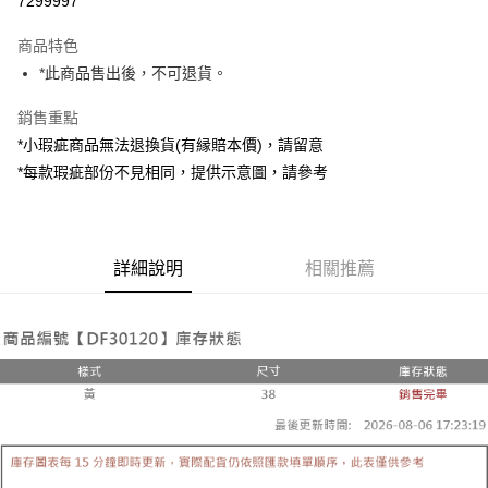
7299997
LINE Pay
商品特色
Apple Pay
*此商品售出後，不可退貨。
街口支付
銷售重點
*小瑕疵商品無法退換貨(有縁賠本價)，請留意
Google Pay
*每款瑕疵部份不見相同，提供示意圖，請參考
大哥付你分期
相關說明
【大哥付你分期使用說明】
AFTEE先享後付
1.本服務由台灣大哥大提供，台灣大哥大用戶可立即使用無須另外申請。
詳細說明
相關推薦
2.付款方式選擇「大哥付你分期」，訂單成立後會自動跳轉到大哥付的交易
相關說明
流程，驗證手機門號後，選擇欲分期的期數、繳款截止日，確認付款後即完
【關於「AFTEE先享後付」】
成交易。
ATM付款
AFTEE先享後付是「在收到商品之後才付款」的支付方式。 讓您購物簡單
3.實際核准額度、可分期數及費用金額請依後續交易確認頁面所載為準。
便利好安心！
4.訂單成立30分鐘內，如未前往確認交易或遇審核未通過，訂單將自動取
１．簡單：不需註冊會員、不需綁卡、不需儲值。
運送方式
消。如遇「轉專審核」未通過狀況，表示未達大哥付你分期系統評分，恕無
２．便利：只要手機號碼，簡訊認證，即可結帳。
法說明評估內容。
３．安心：先確認商品／服務後，再付款。
全家取貨付款
【繳款方式說明】
1.分期款項不併入電信帳單，「大哥付你分期」於每月結算日後寄送繳費提
每筆NT$60，滿NT$1,800(含以上)免運費
【「AFTEE先享後付」結帳流程】
醒簡訊。
１．於結帳方式選擇「AFTEE先享後付」後，將跳轉至「AFTEE先享後付」
2.透過簡訊連結打開帳單後，可選擇「超商條碼／台灣大直營門市／銀行轉
付款後全家取貨
結帳頁面，進行簡訊認證並確認金額後，即可完成結帳。