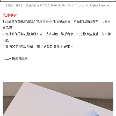
帳／街口支付／iPASS MONEY」等通路繳費。
２．訂單成立數日內，您將收到繳費通知簡訊。
每筆NT$60，滿NT$1,600(含以上)免運費
３．收到繳費通知簡訊後14天內，點擊此簡訊中的連結，可透過四大超商／
【注意事項】
ATM／網路銀行／等多元方式進行付款，方視為交易完成。
已關閉，請勿下單
*
注意事項
*
1.本服務係由「台灣大哥大股份有限公司」（以下簡稱本公司）所提供，讓
※ 請注意：結帳手續完成當下不需立刻繳費，但若您需要取消訂單，請聯絡
用戶於交易時，得透過本服務購買商品或服務，並由商店將買賣／分期付款
1.
商品圖檔顏色會因個人電腦螢幕不同而有所差異，商品皆已實品為準，可參考
每筆NT$10,000
購買商品的店家。未經商家同意取消之訂單仍視為有效，需透過AFTEE先享
買賣價金債權讓與本公司後，依約使用本公司帳單繳交帳款。
後付繳納相關費用。
單品照。
2.基於同意付款使用「大哥付你分期」之契約關係目的，商店將以您的個人
已關閉，請勿下單(付取)
※ 交易是否成功請以「AFTEE先享後付 」之結帳頁面顯示為準，若有關於
2.
每批製作的剪裁皆有所不同，洗水刷色、破損程度、尺寸皆有些落差，為正常
資料（包含姓名、電話或地址）提供予台灣大哥大進項蒐集、處理及利用，
是否繳費成功／繳費後需取消欲退款等相關疑問，請聯繫「AFTEE先享後付
每筆NT$10,000
由本公司與您本人進行分期帳單所需資料之確認、核對及更正。
現象。
客戶支援中心」
https://netprotections.freshdesk.com/support/home
3.完整用戶服務條款，請詳閱以下連結：
https://oppay.tw/userRule
賣場皆為現貨/預購，商品到貨都會馬上寄出。
3.
7-11取貨付款
【注意事項】
１．透過由恩沛科技股份有限公司提供之「AFTEE先享後付」服務完成之交
每筆NT$60，滿NT$1,800(含以上)免運費
以上可接受再訂購
!
易，需依本服務之必要範圍內提供個人資料，並將交易相關給付款項請求債
權轉讓予恩沛科技股份有限公司。
付款後7-11取貨
２．關於個人資料處理事宜，請瀏覽以下網址：
每筆NT$60，滿NT$1,600(含以上)免運費
https://aftee.tw/terms/#terms3
３．未成年的使用者請事先徵得法定代理人或監護人之同意方可使用
宅配
「AFTEE先享後付」，若未經同意申辦者引起之損失，本公司不負相關責
任。
每筆NT$100，滿NT$2,500(含以上)免運費
４．使用「AFTEE先享後付」時，將依據個別帳號之用戶狀況，依本公司即
時審查核予不同之上限額度；若仍有額度不足之情形，本公司將視審查結果
國家/地區配送
查看運費
請求用戶進行身份認證。
５．嚴禁一人註冊多個帳號或使用他人資訊註冊。若發現惡意使用之情形，
恩沛科技股份有限公司將有權停止該用戶之使用額度並採取法律行動。