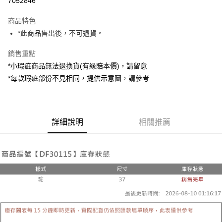
7052846
LINE Pay
商品特色
Apple Pay
*此商品售出後，不可退貨。
街口支付
銷售重點
*小瑕疵商品無法退換貨(有縁賠本價)，請留意
Google Pay
*每款瑕疵部份不見相同，提供示意圖，請參考
大哥付你分期
相關說明
【大哥付你分期使用說明】
AFTEE先享後付
1.本服務由台灣大哥大提供，台灣大哥大用戶可立即使用無須另外申請。
詳細說明
相關推薦
2.付款方式選擇「大哥付你分期」，訂單成立後會自動跳轉到大哥付的交易
相關說明
流程，驗證手機門號後，選擇欲分期的期數、繳款截止日，確認付款後即完
【關於「AFTEE先享後付」】
成交易。
ATM付款
AFTEE先享後付是「在收到商品之後才付款」的支付方式。 讓您購物簡單
3.實際核准額度、可分期數及費用金額請依後續交易確認頁面所載為準。
便利好安心！
4.訂單成立30分鐘內，如未前往確認交易或遇審核未通過，訂單將自動取
１．簡單：不需註冊會員、不需綁卡、不需儲值。
運送方式
消。如遇「轉專審核」未通過狀況，表示未達大哥付你分期系統評分，恕無
２．便利：只要手機號碼，簡訊認證，即可結帳。
法說明評估內容。
３．安心：先確認商品／服務後，再付款。
全家取貨付款
【繳款方式說明】
1.分期款項不併入電信帳單，「大哥付你分期」於每月結算日後寄送繳費提
每筆NT$60，滿NT$1,800(含以上)免運費
【「AFTEE先享後付」結帳流程】
醒簡訊。
１．於結帳方式選擇「AFTEE先享後付」後，將跳轉至「AFTEE先享後付」
2.透過簡訊連結打開帳單後，可選擇「超商條碼／台灣大直營門市／銀行轉
付款後全家取貨
結帳頁面，進行簡訊認證並確認金額後，即可完成結帳。