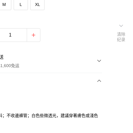
M
L
XL
清除
纪录
送
1,600免运
次付款
付款
料；不收邊褲管；白色些微透光，建議穿著膚色或淺色