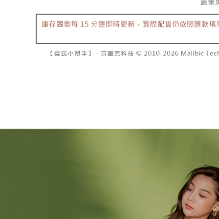
过本服务
定能夠在期
每笔NT$10
本公司后
收到商品與
2. 基于
已關閉，請
资料（包
二、付款
每笔NT$10
用，由台
1. 初次
3. 完整
之上限額
7-11取貨
2. 結帳金
3. 目前
每笔NT$6
三、聲明
付款後7-1
「AFTE
每笔NT$6
)所提供，
(包含但不
宅配
予 AFT
集、處理、
每笔NT$1
明』（
http
國家/地區
若款項超過
未成年的
AFTEE。
若您對於
聯繫恩沛
同必要之購
人資料，