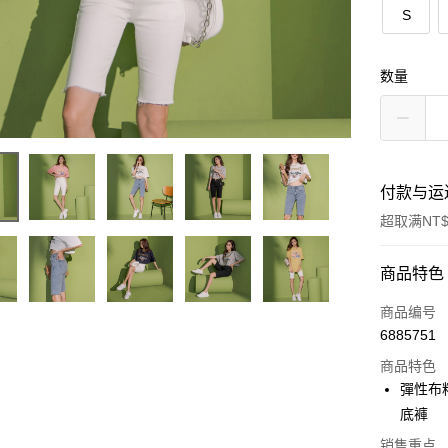
S
数量
付款与运
超取满NT$
付款方式
商品特色
信用卡一
商品编号
6885751
超商取货
商品特色
LINE Pay
彈性布
底褲
Apple Pay
销售重点