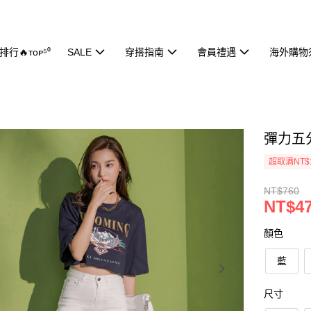
行🔥ᴛᴏᴘ⁵⁰
SALE
穿搭指南
會員禮遇
海外購物
彈力五分
超取满NT$
NT$760
NT$4
顏色
藍
尺寸