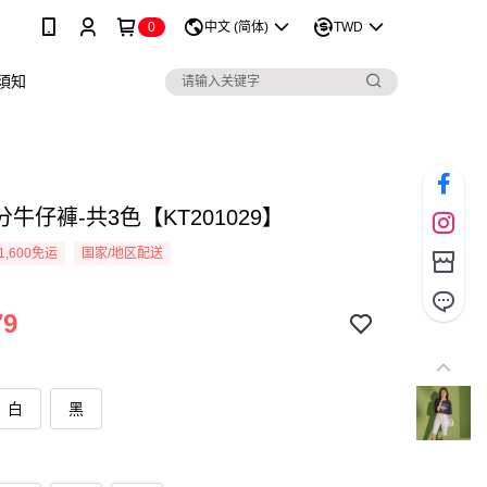
0
中文 (简体)
TWD
須知
牛仔褲-共3色【KT201029】
1,600免运
国家/地区配送
79
白
黑