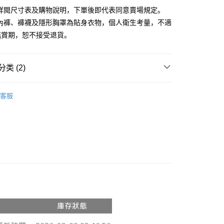
請詳閱尺寸表及購物說明，下單後即代表同意賣場規定。
、內褲、褲襪及隱形胸罩為貼身衣物，個人衛生考量，不適
y
鑑賞期，恕不接受退貨。
分期
你分期使用说明】
类 (2)
享后付
务由台湾大哥大提供，电信用户可立即使用无须另外申请。（限个
门号，不开放公司户及预付卡使用）
◖ 短褲 ◗
方式选择 “大哥付你分期”，订单成立后会自动跳转到大哥付的交易
FTEE先享後付
客服
证手机门号后，选择欲分期的期数、缴款截止日，确认付款后即
款方式選擇AFTEE先享後付，將跳出AFTEE先享後付手機驗證視
◖ 牛仔褲 ◗
。
核准额度、可分期数及费用金额请依后续交易确认页面所载为准。
簡訊驗證之後，即可完成結帳手續。
成立30分钟内，如未前往确认交易或遇审核未通过，订单将自动取
確認後不需事先繳費，商品會配送至您的指定地址。
“转专审核”未通过状况，表示未达系统评分，恕无法说明评估内
完成後，您的手機會收到一封繳費通知簡訊，APP會員則會收到
APP推播通知。
付款
式说明】
商品當下無需繳費，確認無誤後，請再利用繳費通知簡訊或AFTEE
款项不并入电信账单，“大哥付你分期”于每月结算日后寄送缴费提醒
0，满NT$1,800(含以上)免运费
大便利商店‧ATM/網銀等方式進行付款。
短信链接打开账单后，可选择 “超商条码／台湾大直营门市／银行转
家取貨
限為 14 天。唯有下載 AFTEE App 成為 AFTEE 會員者方能
／iPASS MONEY”等通路缴费。
45 天內付款之服務。
0，满NT$1,600(含以上)免运费
项】
為商家向您請款的時間，再加上使用AFTEE可延長的天數所計
請勿下單
务系由 “台湾大哥大股份有限公司”所提供，让用户于交易时，得通
AFTEE下訂可以延長您收到商品前的繳費天數，但無法保證一