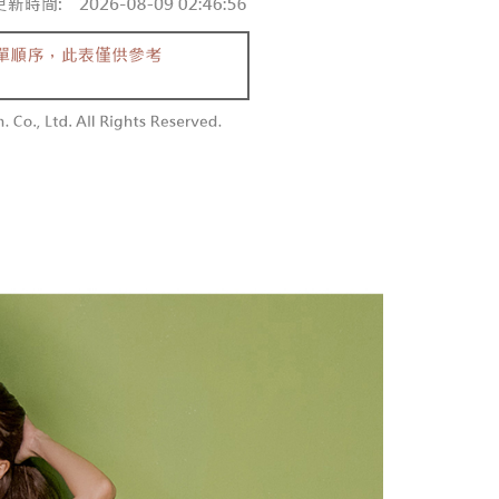
购买商品或服务，并由商店将买卖／分期付款买卖价金债权让与
限內收到商品(例如:預購商品或預計到貨時間較長者)。因此無論
,000
，依约使用本公司账单缴交账款。
否，仍需要請您在AFTEE規定的時間內完成繳費。
同意付款使用 “大哥付你分期”之契约关系目的，商店将以您的个人
勿下單(付取)
含姓名、电话或地址）提供予台湾大哥大进项收集、处理及利
限制
,000
湾大哥大与本人进行分期账单所需资料之确认、核对及更正。
使用 AFTEE 時，將依認證結果及本公司審查結果，核予每個人不同
用户服务条款，请详阅以下链接：
https://oppay.tw/userRule
度
付款
額須大於NT$30
僅支援台灣會員
0，满NT$1,800(含以上)免运费
條款
1取貨
E先享後付」(下稱本服務)乃由恩沛科技股份有限公司(下稱 AFTEE
0，满NT$1,600(含以上)免运费
並由 AFTEE 向您收取款項。因使用本服務所須提供之個人資料
限於訂購人姓名、電話，收件人姓名、電話、收件地址)，將交付
EE 於本服務必要服務範圍內運用。關於 AFTEE 對於個人資料之蒐
利用，詳參 AFTEE 官網之『個人資料蒐集、處理及利用告知聲
00，满NT$2,500(含以上)免运费
s://aftee.tw/privacypolicy/
）。
配送
查看运费
繳費期限，將根據當次的金額加收年利率 16% 的逾期滯納金。
使用者，請事先徵得法定代理人或監護人之同意方可使用
個人資料之處理、利用有任何疑問，或欲行使相關法律權利，請
科技股份有限公司。若您不同意我們將上開所示之個人資料，連
買訂單資訊提供予 AFTEE ，或讓 AFTEE 蒐集處理利用您的個
請勿選用本服務。