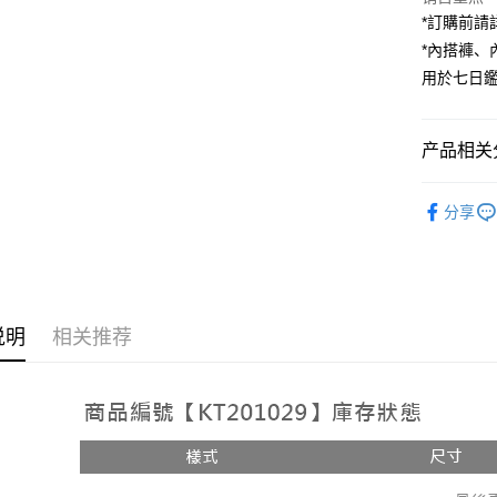
街口支付
*訂購前
*內搭褲
Google Pa
用於七日
大哥付你
相关说明
【大哥付
产品相关分
AFTEE先
1. 本服
人月租型
相关说明
【褲子】
2. 付款
一、關於 A
分享
ATM付款
流程，验
1. 於付
【褲子】
完成交易
窗。
3. 实际
2. 進行
4. 订单
3. 訂單
运送方式
消。如遇 
4. 下訂
容。
AFTEE 
全家取貨
说明
相关推荐
【缴款方
5. 收到
1. 分期
每笔NT$6
APP於四
短信。
2. 通过
付款後全
請留意繳費期
账／街口支付
享有最長 
每笔NT$6
【注意事
繳費期限，
已關閉，
1. 本服
算出。使用