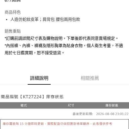
6779894
LINE Pay
商品特色
Apple Pay
人造仿蛇紋皮革；肩背包 腰包兩用包款
街口支付
銷售重點
*訂購前請詳閱尺寸表及購物說明，下單後即代表同意賣場規定。
Google Pay
*內搭褲、內褲、褲襪及隱形胸罩為貼身衣物，個人衛生考量，不適
大哥付你分期
用於七日鑑賞期，恕不接受退貨。
相關說明
【大哥付你分期使用說明】
AFTEE先享後付
1.本服務由台灣大哥大提供，台灣大哥大用戶可立即使用無須另外申請。
2.付款方式選擇「大哥付你分期」，訂單成立後會自動跳轉到大哥付的交易
相關說明
詳細說明
相關推薦
流程，驗證手機門號後，選擇欲分期的期數、繳款截止日，確認付款後即完
【關於「AFTEE先享後付」】
成交易。
ATM付款
AFTEE先享後付是「在收到商品之後才付款」的支付方式。 讓您購物簡單
3.實際核准額度、可分期數及費用金額請依後續交易確認頁面所載為準。
便利好安心！
4.訂單成立30分鐘內，如未前往確認交易或遇審核未通過，訂單將自動取
１．簡單：不需註冊會員、不需綁卡、不需儲值。
運送方式
消。如遇「轉專審核」未通過狀況，表示未達大哥付你分期系統評分，恕無
２．便利：只要手機號碼，簡訊認證，即可結帳。
法說明評估內容。
３．安心：先確認商品／服務後，再付款。
全家取貨付款
【繳款方式說明】
1.分期款項不併入電信帳單，「大哥付你分期」於每月結算日後寄送繳費提
每筆NT$60，滿NT$1,800(含以上)免運費
【「AFTEE先享後付」結帳流程】
醒簡訊。
１．於結帳方式選擇「AFTEE先享後付」後，將跳轉至「AFTEE先享後付」
2.透過簡訊連結打開帳單後，可選擇「超商條碼／台灣大直營門市／銀行轉
付款後全家取貨
結帳頁面，進行簡訊認證並確認金額後，即可完成結帳。