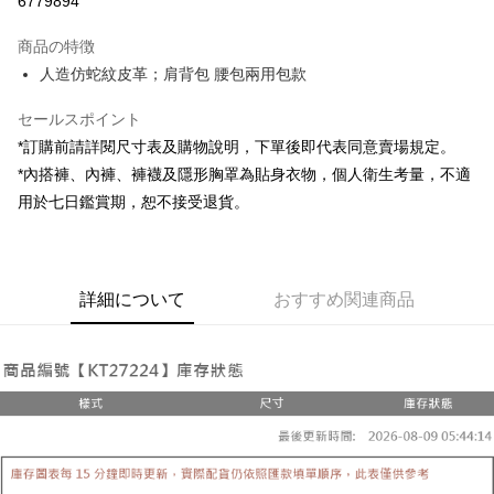
6779894
LINE Pay
商品の特徴
Apple Pay
人造仿蛇紋皮革；肩背包 腰包兩用包款
JKOPAY
セールスポイント
*訂購前請詳閱尺寸表及購物說明，下單後即代表同意賣場規定。
Google Pay
*內搭褲、內褲、褲襪及隱形胸罩為貼身衣物，個人衛生考量，不適
OP Pay Later
用於七日鑑賞期，恕不接受退貨。
説明
【OP Pay Later 使用説明】
AFTEE代金後払い
1. 本サービスは台湾大哥大によって提供され、台湾大哥大のユーザーは追
加の申請なしで即時に利用可能です。
説明
詳細について
おすすめ関連商品
2. 支払い方法で「OP Pay Later」を選択すると、注文が成立した後に自動
一、 AFTEE代金後払いについて
的に OP Pay Later の取引プロセスに移行し、携帯番号を確認後、分割払
ATM払い
1.お支払い方法でAFTEE代金後払いを選択すると、携帯電話認証ウィンド
いの回数や支払い期限を選択し、支払いを確認すると取引が完了します。
ウが表示されます。
3. 実際の承認額、分割回数および費用については、後続の取引確認ページ
2.SMSで認証してお支払い手続を進めてください。
配送方法
を基準とします。
3.注文するときのお支払いは不要です。商品はご指定の住所に配送されま
4. 注文成立後30分以内に確認取引を行わない場合や審査が通過しない場
す。
全家取貨付款
合、注文は自動的にキャンセルされます。「転専審査」に未通過の状況が
4.ご注文が完了すると、携帯に支払い通知のSMSが届きます。アプリ会員
発生した場合は、システムの評価基準に達していないことを意味し、評価
配送毎にNT$60、NT$1,800以上で送料無料
の場合は、AFTEE アプリプッシュ通知が届きます。
内容についての説明はいたしかねます。
5.商品受け取り時のお支払いは不要です。商品を確かめてから、SMSまた
付款後全家取貨
はアプリの通知に従って、4大コンビニ、またはATM/オンラインバンキン