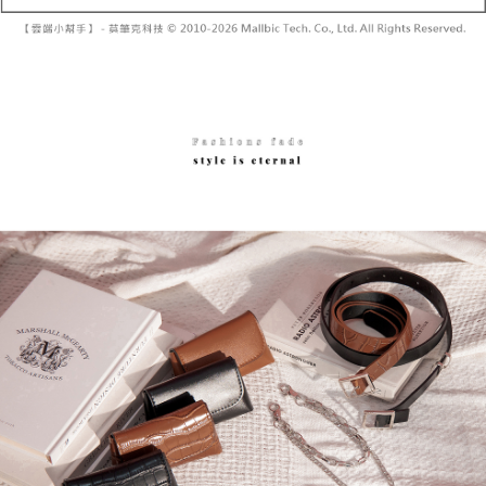
グでお支払いください。
配送毎にNT$60、NT$1,600以上で送料無料
【支払い方法の説明】
1. 分割払いの金額は電信請求書に統合されず、「OP Pay Later」は毎月の
代金納付期限は最短で 14 日以内ですので、ご注意ください。AFTEE アプ
已關閉，請勿下單
締め日後に支払いリマインダーのSMSを送信します。
リをダウンロードして AFTEE 会員になるとお支払い期限を最長 45 日以内
2. SMSのリンクを通じて請求書を開いた後、「コンビニバーコード／台湾
配送毎にNT$10,000
まで延長できます。
大直営店舗／銀行振込／街口支払い／iPASS MONEY」などのチャネルで
支払いを選択できます。
已關閉，請勿下單(付取)
お支払期限は、ショップが請求した期日と、AFTEEで延長できる日数をも
とに計算されます。AFTEEで注文すると、商品を受け取るまで支払い期限
配送毎にNT$10,000
【注意事項】
を延長できますが、商品を期限内に受け取れない場合があります（例：予
1. 本サービスは「台湾大哥大株式会社」（以下「当社」といいます）によ
約商品や商品到着日が比較的遅い商品）。そのため、商品到着の有無に関
7-11取貨付款
って提供され、ユーザーが取引時に本サービスを通じて商品やサービスを
わらず、AFTEEで指定された期限内にお支払いください。
購入できるようにし、店舗が売買／分割払い売買の債権を当社に譲渡した
配送毎にNT$60、NT$1,800以上で送料無料
後、契約に基づいて当社の請求書で帳款を支払うことになります。
二、支払い限度額
2. 「OP Pay Later」を利用する契約関係の目的から、店舗はあなたの個人
付款後7-11取貨
1.初回 AFTEEを ご利用の際に、認証結果及び当社の審査の結果に基づ
情報（名前、電話または住所を含む）を台湾大哥大に提供し、収集、処理
き、限度額が設定されます。
配送毎にNT$60、NT$1,600以上で送料無料
および利用するために、当社があなた本人と分割請求書に必要な情報の確
2.決済金額は最低NT$20です。
認、照合および修正を行います。
3.現在、台湾の会員のみご利用いただけます。
宅配
3. 完全なユーザーサービス規約については、以下のリンクを参照してくだ
さい：
https://oppay.tw/userRule
三、利用規約「AFTEE代金後払い」（以下当サービスという）はネットプ
配送毎にNT$100、NT$2,500以上で送料無料
ロテクションズ（以下 AFTEE という）が提供し、AFTEEが代金を徴収し
ます。当サービスご利用の際に提供しなければならない個人情報（注文者
國家/地區配送
送料を確認
の氏名、電話番号、受取人の氏名、電話番号、受取人住所を含むがこれに
限らない）は、AFTEEに渡され当サービスで必要な範囲内で利用されま
す。AFTEEの個人情報の収集、処理、利用について、詳細はAFTEE公式ホ
ームページの『個人情報の収集、処理及び利用に関する声明』をご参照く