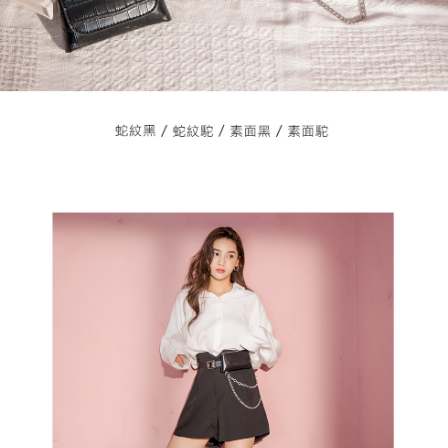
ださい（
https://aftee.tw/privacypolicy/
）。
AFTEEの初回ご利用の際に、審査を通過すれば、最高額がNT$10,000にな
ります。支払い期限を過ぎた場合、その金額に基づいて年利20%の遅延滞
納金が加算されます。未成年の利用者は、事前に法定代理人または後見人
の同意を得ればAFTEEをご利用いただけます。
個人情報の処理、利用について疑問がある、または関連する法律の権利を
行使したい場合は、ネットプロテクションズ
cs_tw@netprotections.co.jp
にご連絡ください。上記に示した個人情報を、必要な購入注文書とあわせ
てAFTEEにご提供いただく、またはAFTEEにあなたの個人情報の収集、処
理、利用を許可することににご同意いただけない場合は、当サービスを選
択しないでください。