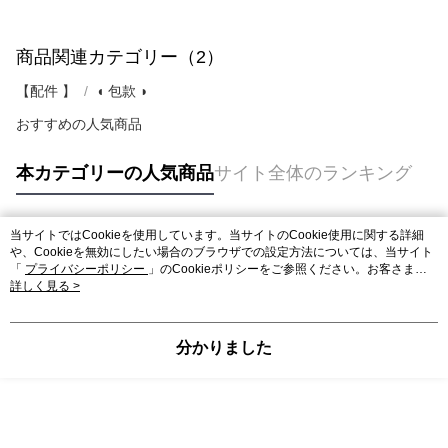
商品関連カテゴリー（2）
【配件 】
◖ 包款 ◗
おすすめの人気商品
本カテゴリーの人気商品
サイト全体のランキング
当サイトではCookieを使用しています。当サイトのCookie使用に関する詳細
人気タグ
や、Cookieを無効にしたい場合のブラウザでの設定方法については、当サイト
「
プライバシーポリシー
」のCookieポリシーをご参照ください。お客さま
が、当サイトを引き続き使用される場合、当社がサイト利用規約のCookieポリ
詳しく見る >
シーに基づいてCookieを使用することに同意したものとみなします。
分かりました