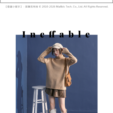
2. 通过短信链接打开账单后，可选择 “超商条码／台湾大直营门市／银行转
請留意繳費期限為 14 天。唯有下載 AFTEE App 成為 AFTEE 會員者方能享
每笔NT$60，满NT$1,600(含以上)免运费
账／街口支付／iPASS MONEY”等通路缴费。
有最長 45 天內付款之服務。
已關閉，請勿下單
【注意事项】
繳費期限，為商家向您請款的時間，再加上使用AFTEE可延長的天數所計算
1. 本服务系由 “台湾大哥大股份有限公司”所提供，让用户于交易时，得通过
每笔NT$10,000
出。使用AFTEE下訂可以延長您收到商品前的繳費天數，但無法保證一定能
本服务购买商品或服务，并由商店将买卖／分期付款买卖价金债权让与本公
夠在期限內收到商品(例如:預購商品或預計到貨時間較長者)。因此無論收到
司后，依约使用本公司账单缴交账款。
已關閉，請勿下單(付取)
商品與否，仍需要請您在AFTEE規定的時間內完成繳費。
2. 基于同意付款使用 “大哥付你分期”之契约关系目的，商店将以您的个人资
每笔NT$10,000
料（包含姓名、电话或地址）提供予台湾大哥大进项收集、处理及利用，由
二、付款限制
台湾大哥大与本人进行分期账单所需资料之确认、核对及更正。
1. 初次使用 AFTEE 時，將依認證結果及本公司審查結果，核予每個人不同
7-11取貨付款
3. 完整用户服务条款，请详阅以下链接：
https://oppay.tw/userRule
之上限額度
2. 結帳金額須大於NT$30
每笔NT$60，满NT$1,800(含以上)免运费
3. 目前僅支援台灣會員
付款後7-11取貨
三、聲明條款
每笔NT$60，满NT$1,600(含以上)免运费
「AFTEE先享後付」(下稱本服務)乃由恩沛科技股份有限公司(下稱 AFTEE )
所提供，並由 AFTEE 向您收取款項。因使用本服務所須提供之個人資料(包
宅配
含但不限於訂購人姓名、電話，收件人姓名、電話、收件地址)，將交付予
AFTEE 於本服務必要服務範圍內運用。關於 AFTEE 對於個人資料之蒐集、
每笔NT$100，满NT$2,500(含以上)免运费
處理、利用，詳參 AFTEE 官網之『個人資料蒐集、處理及利用告知聲明』
（
https://aftee.tw/privacypolicy/
）。
國家/地區配送
查看运费
若款項超過繳費期限，將根據當次的金額加收年利率 16% 的逾期滯納金。
未成年的使用者，請事先徵得法定代理人或監護人之同意方可使用
AFTEE。