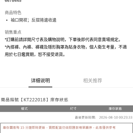
6678445
LINE Pay
商品特色
Apple Pay
袖口開衩；反摺捲邊收邊
街口支付
销售重点
*訂購前請詳閱尺寸表及購物說明，下單後即代表同意賣場規定。
Google Pay
*內搭褲、內褲、褲襪及隱形胸罩為貼身衣物，個人衛生考量，不適
大哥付你分期
用於七日鑑賞期，恕不接受退貨。
相关说明
【大哥付你分期使用说明】
AFTEE先享后付
1. 本服务由台湾大哥大提供，电信用户可立即使用无须另外申请。（限个人
月租型门号，不开放公司户及预付卡使用）
相关说明
详细说明
相关推荐
2. 付款方式选择 “大哥付你分期”，订单成立后会自动跳转到大哥付的交易流
一、關於 AFTEE先享後付
程，验证手机门号后，选择欲分期的期数、缴款截止日，确认付款后即完成
ATM付款
1. 於付款方式選擇AFTEE先享後付，將跳出AFTEE先享後付手機驗證視
交易。
窗。
3. 实际核准额度、可分期数及费用金额请依后续交易确认页面所载为准。
2. 進行簡訊驗證之後，即可完成結帳手續。
运送方式
4. 订单成立30分钟内，如未前往确认交易或遇审核未通过，订单将自动取
3. 訂單確認後不需事先繳費，商品會配送至您的指定地址。
消。如遇 “转专审核”未通过状况，表示未达系统评分，恕无法说明评估内
4. 下訂完成後，您的手機會收到一封繳費通知簡訊，APP會員則會收到
全家取貨付款
容。
AFTEE APP推播通知。
【缴款方式说明】
每笔NT$60，满NT$1,800(含以上)免运费
5. 收到商品當下無需繳費，確認無誤後，請再利用繳費通知簡訊或AFTEE
1. 分期款项不并入电信账单，“大哥付你分期”于每月结算日后寄送缴费提醒
APP於四大便利商店‧ATM/網銀等方式進行付款。
短信。
付款後全家取貨