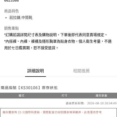
6623366
LINE Pay
商品特色
Apple Pay
前拉鍊,中筒靴
街口支付
銷售重點
*訂購前請詳閱尺寸表及購物說明，下單後即代表同意賣場規定。
Google Pay
*內搭褲、內褲、褲襪及隱形胸罩為貼身衣物，個人衛生考量，不適
大哥付你分期
用於七日鑑賞期，恕不接受退貨。
相關說明
【大哥付你分期使用說明】
AFTEE先享後付
1.本服務由台灣大哥大提供，台灣大哥大用戶可立即使用無須另外申請。
2.付款方式選擇「大哥付你分期」，訂單成立後會自動跳轉到大哥付的交易
相關說明
詳細說明
相關推薦
流程，驗證手機門號後，選擇欲分期的期數、繳款截止日，確認付款後即完
【關於「AFTEE先享後付」】
成交易。
ATM付款
AFTEE先享後付是「在收到商品之後才付款」的支付方式。 讓您購物簡單
3.實際核准額度、可分期數及費用金額請依後續交易確認頁面所載為準。
便利好安心！
4.訂單成立30分鐘內，如未前往確認交易或遇審核未通過，訂單將自動取
１．簡單：不需註冊會員、不需綁卡、不需儲值。
運送方式
消。如遇「轉專審核」未通過狀況，表示未達大哥付你分期系統評分，恕無
２．便利：只要手機號碼，簡訊認證，即可結帳。
法說明評估內容。
３．安心：先確認商品／服務後，再付款。
全家取貨付款
【繳款方式說明】
1.分期款項不併入電信帳單，「大哥付你分期」於每月結算日後寄送繳費提
每筆NT$60，滿NT$1,800(含以上)免運費
【「AFTEE先享後付」結帳流程】
醒簡訊。
１．於結帳方式選擇「AFTEE先享後付」後，將跳轉至「AFTEE先享後付」
2.透過簡訊連結打開帳單後，可選擇「超商條碼／台灣大直營門市／銀行轉
付款後全家取貨
結帳頁面，進行簡訊認證並確認金額後，即可完成結帳。