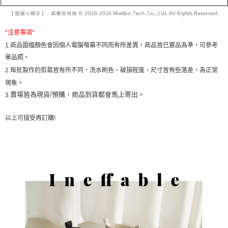
帳／街口支付／iPASS MONEY」等通路繳費。
２．訂單成立數日內，您將收到繳費通知簡訊。
每筆NT$60，滿NT$1,600(含以上)免運費
３．收到繳費通知簡訊後14天內，點擊此簡訊中的連結，可透過四大超商／
【注意事項】
ATM／網路銀行／等多元方式進行付款，方視為交易完成。
已關閉，請勿下單
1.本服務係由「台灣大哥大股份有限公司」（以下簡稱本公司）所提供，讓
*
注意事項
*
※ 請注意：結帳手續完成當下不需立刻繳費，但若您需要取消訂單，請聯絡
用戶於交易時，得透過本服務購買商品或服務，並由商店將買賣／分期付款
每筆NT$10,000
購買商品的店家。未經商家同意取消之訂單仍視為有效，需透過AFTEE先享
1.
商品圖檔顏色會因個人電腦螢幕不同而有所差異，商品皆已實品為準，可參考
買賣價金債權讓與本公司後，依約使用本公司帳單繳交帳款。
後付繳納相關費用。
單品照。
2.基於同意付款使用「大哥付你分期」之契約關係目的，商店將以您的個人
已關閉，請勿下單(付取)
※ 交易是否成功請以「AFTEE先享後付 」之結帳頁面顯示為準，若有關於
資料（包含姓名、電話或地址）提供予台灣大哥大進項蒐集、處理及利用，
2.
每批製作的剪裁皆有所不同，洗水刷色、破損程度、尺寸皆有些落差，為正常
是否繳費成功／繳費後需取消欲退款等相關疑問，請聯繫「AFTEE先享後付
每筆NT$10,000
由本公司與您本人進行分期帳單所需資料之確認、核對及更正。
客戶支援中心」
https://netprotections.freshdesk.com/support/home
現象。
3.完整用戶服務條款，請詳閱以下連結：
https://oppay.tw/userRule
賣場皆為現貨/預購，商品到貨都會馬上寄出。
7-11取貨付款
3.
【注意事項】
１．透過由恩沛科技股份有限公司提供之「AFTEE先享後付」服務完成之交
每筆NT$60，滿NT$1,800(含以上)免運費
易，需依本服務之必要範圍內提供個人資料，並將交易相關給付款項請求債
以上可接受再訂購
!
權轉讓予恩沛科技股份有限公司。
付款後7-11取貨
２．關於個人資料處理事宜，請瀏覽以下網址：
每筆NT$60，滿NT$1,600(含以上)免運費
https://aftee.tw/terms/#terms3
３．未成年的使用者請事先徵得法定代理人或監護人之同意方可使用
宅配
「AFTEE先享後付」，若未經同意申辦者引起之損失，本公司不負相關責
任。
每筆NT$100，滿NT$2,500(含以上)免運費
４．使用「AFTEE先享後付」時，將依據個別帳號之用戶狀況，依本公司即
時審查核予不同之上限額度；若仍有額度不足之情形，本公司將視審查結果
國家/地區配送
查看運費
請求用戶進行身份認證。
５．嚴禁一人註冊多個帳號或使用他人資訊註冊。若發現惡意使用之情形，
恩沛科技股份有限公司將有權停止該用戶之使用額度並採取法律行動。