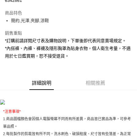
6342861
LINE Pay
商品特色
Apple Pay
簡約,光澤,夾腳,涼鞋
街口支付
銷售重點
*訂購前請詳閱尺寸表及購物說明，下單後即代表同意賣場規定。
Google Pay
*內搭褲、內褲、褲襪及隱形胸罩為貼身衣物，個人衛生考量，不適
大哥付你分期
用於七日鑑賞期，恕不接受退貨。
相關說明
【大哥付你分期使用說明】
AFTEE先享後付
1.本服務由台灣大哥大提供，台灣大哥大用戶可立即使用無須另外申請。
2.付款方式選擇「大哥付你分期」，訂單成立後會自動跳轉到大哥付的交易
相關說明
詳細說明
相關推薦
流程，驗證手機門號後，選擇欲分期的期數、繳款截止日，確認付款後即完
【關於「AFTEE先享後付」】
成交易。
ATM付款
AFTEE先享後付是「在收到商品之後才付款」的支付方式。 讓您購物簡單
3.實際核准額度、可分期數及費用金額請依後續交易確認頁面所載為準。
便利好安心！
4.訂單成立30分鐘內，如未前往確認交易或遇審核未通過，訂單將自動取
１．簡單：不需註冊會員、不需綁卡、不需儲值。
運送方式
消。如遇「轉專審核」未通過狀況，表示未達大哥付你分期系統評分，恕無
２．便利：只要手機號碼，簡訊認證，即可結帳。
法說明評估內容。
*
注意事項
*
３．安心：先確認商品／服務後，再付款。
全家取貨付款
【繳款方式說明】
1.
商品圖檔顏色會因個人電腦螢幕不同而有所差異，商品皆已實品為準，可參考
1.分期款項不併入電信帳單，「大哥付你分期」於每月結算日後寄送繳費提
每筆NT$60，滿NT$1,800(含以上)免運費
【「AFTEE先享後付」結帳流程】
單品照。
醒簡訊。
１．於結帳方式選擇「AFTEE先享後付」後，將跳轉至「AFTEE先享後付」
2.透過簡訊連結打開帳單後，可選擇「超商條碼／台灣大直營門市／銀行轉
2.
每批製作的剪裁皆有所不同，洗水刷色、破損程度、尺寸皆有些落差，為正常
付款後全家取貨
結帳頁面，進行簡訊認證並確認金額後，即可完成結帳。