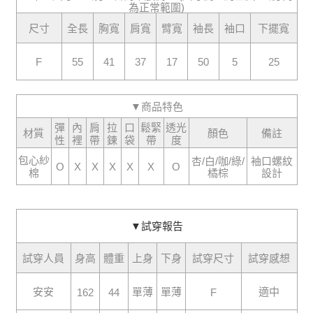
醒簡訊。
為正常範圍)
2.透過簡訊連結打開帳單後，可選擇「超商條碼／台灣大直營門市／銀行轉
已關閉，請勿下單
袖長
尺寸
全長
胸寬
肩寬
臂寬
袖口
下擺寬
帳／街口支付／iPASS MONEY」等通路繳費。
每筆NT$10,000
【注意事項】
55
41
37
17
50
5
25
F
已關閉，請勿下單(付取)
1.本服務係由「台灣大哥大股份有限公司」（以下簡稱本公司）所提供，讓
用戶於交易時，得透過本服務購買商品或服務，並由商店將買賣／分期付款
每筆NT$10,000
買賣價金債權讓與本公司後，依約使用本公司帳單繳交帳款。
2.基於同意付款使用「大哥付你分期」之契約關係目的，商店將以您的個人
▼商品特色
7-11取貨付款
資料（包含姓名、電話或地址）提供予台灣大哥大進項蒐集、處理及利用，
彈
內
肩
拉
口
鬆緊
透光
由本公司與您本人進行分期帳單所需資料之確認、核對及更正。
每筆NT$60，滿NT$1,800(含以上)免運費
材質
顏色
備註
性
裡
帶
鍊
袋
帶
度
3.完整用戶服務條款，請詳閱以下連結：
https://oppay.tw/userRule
付款後7-11取貨
包心紗
杏/白/咖/綠/
袖口螺紋
O
X
X
X
X
X
O
棉
橘棕
設計
每筆NT$60，滿NT$1,600(含以上)免運費
宅配
每筆NT$100，滿NT$2,500(含以上)免運費
▼試穿報告
試穿人員
身高
體重
上身
下身
試穿尺寸
試穿感想
安安
單薄
單薄
適中
162
44
F