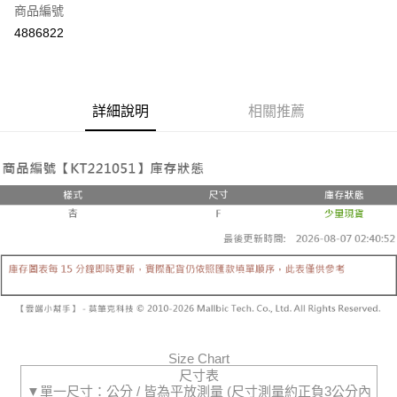
商品編號
超商取貨付款
4886822
LINE Pay
Apple Pay
詳細說明
相關推薦
街口支付
Google Pay
大哥付你分期
相關說明
【大哥付你分期使用說明】
ATM付款
1.本服務由台灣大哥大提供，台灣大哥大用戶可立即使用無須另外申請。
2.付款方式選擇「大哥付你分期」，訂單成立後會自動跳轉到大哥付的交易
流程，驗證手機門號後，選擇欲分期的期數、繳款截止日，確認付款後即完
運送方式
成交易。
3.實際核准額度、可分期數及費用金額請依後續交易確認頁面所載為準。
全家取貨付款
4.訂單成立30分鐘內，如未前往確認交易或遇審核未通過，訂單將自動取
每筆NT$60，滿NT$1,800(含以上)免運費
消。如遇「轉專審核」未通過狀況，表示未達大哥付你分期系統評分，恕無
法說明評估內容。
Size Chart
付款後全家取貨
【繳款方式說明】
尺寸表
1.分期款項不併入電信帳單，「大哥付你分期」於每月結算日後寄送繳費提
▼單一尺寸：公分 / 皆為平放測量 (尺寸測量約正負3公分內
每筆NT$60，滿NT$1,600(含以上)免運費