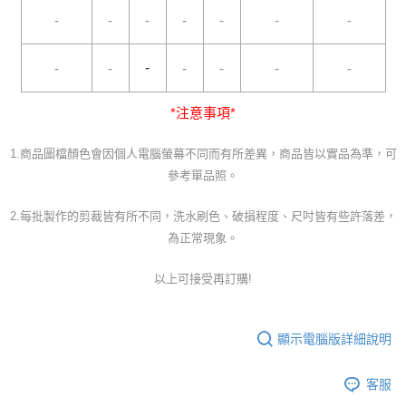
-
-
-
-
-
-
-
-
-
-
-
-
-
-
*注意事項*
1.商品圖檔顏色會因個人電腦螢幕不同而有所差異，商品皆以實品為準，可
參考單品照。
2.每批製作的剪裁皆有所不同，洗水刷色、破損程度、尺吋皆有些許落差，
為正常現象。
以上可接受再訂購!
顯示電腦版詳細說明
客服