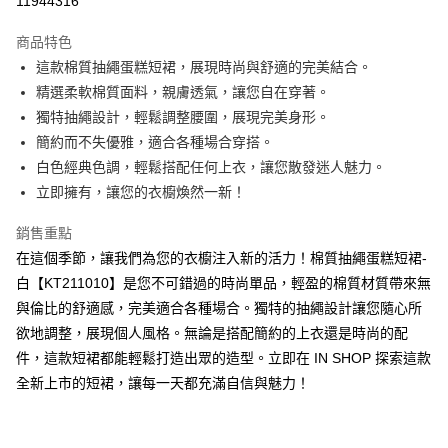
11944316
LINE Pay
商品特色
Apple Pay
這款棉質抽繩蛋糕短裙，展現時尚與舒適的完美結合。
精選柔軟棉質面料，親膚透氣，讓您自在穿著。
街口支付
獨特抽繩設計，輕鬆調整腰圍，展現完美身形。
Google Pay
簡約而不失優雅，適合各種場合穿搭。
白色經典色調，輕鬆搭配任何上衣，讓您散發迷人魅力。
大哥付你分期
立即擁有，讓您的衣櫥煥然一新！
相關說明
【大哥付你分期使用說明】
銷售重點
AFTEE先享後付
1.本服務由台灣大哥大提供，台灣大哥大用戶可立即使用無須另外申請。
2.付款方式選擇「大哥付你分期」，訂單成立後會自動跳轉到大哥付的交易
在這個季節，讓我們為您的衣櫥注入新的活力！棉質抽繩蛋糕短裙-
相關說明
流程，驗證手機門號後，選擇欲分期的期數、繳款截止日，確認付款後即完
白【KT211010】是您不可錯過的時尚單品，輕盈的棉質材質帶來無
【關於「AFTEE先享後付」】
成交易。
ATM付款
AFTEE先享後付是「在收到商品之後才付款」的支付方式。 讓您購物簡單
與倫比的舒適感，完美適合各種場合。獨特的抽繩設計讓您隨心所
3.實際核准額度、可分期數及費用金額請依後續交易確認頁面所載為準。
便利好安心！
4.訂單成立30分鐘內，如未前往確認交易或遇審核未通過，訂單將自動取
欲地調整，展現個人風格。無論是搭配簡約的上衣還是時尚的配
１．簡單：不需註冊會員、不需綁卡、不需儲值。
運送方式
消。如遇「轉專審核」未通過狀況，表示未達大哥付你分期系統評分，恕無
２．便利：只要手機號碼，簡訊認證，即可結帳。
件，這款短裙都能輕鬆打造出眾的造型。立即在 IN SHOP 探索這款
法說明評估內容。
３．安心：先確認商品／服務後，再付款。
全家取貨付款
全新上市的短裙，讓每一天都充滿自信與魅力！
【繳款方式說明】
1.分期款項不併入電信帳單，「大哥付你分期」於每月結算日後寄送繳費提
每筆NT$60，滿NT$1,800(含以上)免運費
【「AFTEE先享後付」結帳流程】
醒簡訊。
１．於結帳方式選擇「AFTEE先享後付」後，將跳轉至「AFTEE先享後付」
2.透過簡訊連結打開帳單後，可選擇「超商條碼／台灣大直營門市／銀行轉
付款後全家取貨
結帳頁面，進行簡訊認證並確認金額後，即可完成結帳。