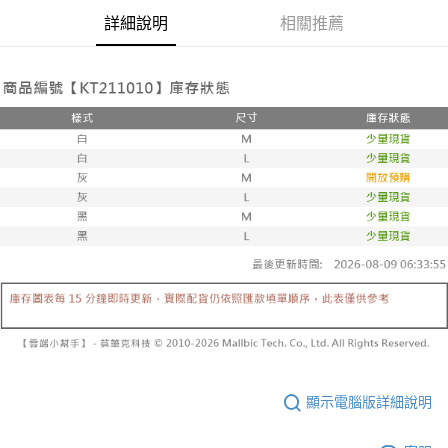
帳／街口支付／iPASS MONEY」等通路繳費。
２．訂單成立數日內，您將收到繳費通知簡訊。
每筆NT$60，滿NT$1,600(含以上)免運費
詳細說明
相關推薦
３．收到繳費通知簡訊後14天內，點擊此簡訊中的連結，可透過四大超商／
【注意事項】
ATM／網路銀行／等多元方式進行付款，方視為交易完成。
已關閉，請勿下單
1.本服務係由「台灣大哥大股份有限公司」（以下簡稱本公司）所提供，讓
※ 請注意：結帳手續完成當下不需立刻繳費，但若您需要取消訂單，請聯絡
用戶於交易時，得透過本服務購買商品或服務，並由商店將買賣／分期付款
每筆NT$10,000
購買商品的店家。未經商家同意取消之訂單仍視為有效，需透過AFTEE先享
買賣價金債權讓與本公司後，依約使用本公司帳單繳交帳款。
後付繳納相關費用。
2.基於同意付款使用「大哥付你分期」之契約關係目的，商店將以您的個人
已關閉，請勿下單(付取)
※ 交易是否成功請以「AFTEE先享後付 」之結帳頁面顯示為準，若有關於
資料（包含姓名、電話或地址）提供予台灣大哥大進項蒐集、處理及利用，
是否繳費成功／繳費後需取消欲退款等相關疑問，請聯繫「AFTEE先享後付
每筆NT$10,000
由本公司與您本人進行分期帳單所需資料之確認、核對及更正。
客戶支援中心」
https://netprotections.freshdesk.com/support/home
3.完整用戶服務條款，請詳閱以下連結：
https://oppay.tw/userRule
7-11取貨付款
【注意事項】
１．透過由恩沛科技股份有限公司提供之「AFTEE先享後付」服務完成之交
每筆NT$60，滿NT$1,800(含以上)免運費
易，需依本服務之必要範圍內提供個人資料，並將交易相關給付款項請求債
權轉讓予恩沛科技股份有限公司。
付款後7-11取貨
２．關於個人資料處理事宜，請瀏覽以下網址：
每筆NT$60，滿NT$1,600(含以上)免運費
https://aftee.tw/terms/#terms3
３．未成年的使用者請事先徵得法定代理人或監護人之同意方可使用
宅配
「AFTEE先享後付」，若未經同意申辦者引起之損失，本公司不負相關責
任。
每筆NT$100，滿NT$2,500(含以上)免運費
４．使用「AFTEE先享後付」時，將依據個別帳號之用戶狀況，依本公司即
時審查核予不同之上限額度；若仍有額度不足之情形，本公司將視審查結果
國家/地區配送
查看運費
請求用戶進行身份認證。
顯示電腦版詳細說明
５．嚴禁一人註冊多個帳號或使用他人資訊註冊。若發現惡意使用之情形，
恩沛科技股份有限公司將有權停止該用戶之使用額度並採取法律行動。