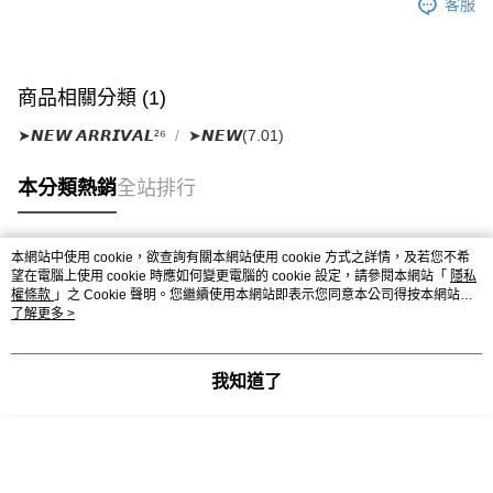
客服
商品相關分類 (1)
➤𝙉𝙀𝙒 𝘼𝙍𝙍𝙄𝙑𝘼𝙇²⁶
➤𝙉𝙀𝙒(7.01)
本分類熱銷
全站排行
本網站中使用 cookie，欲查詢有關本網站使用 cookie 方式之詳情，及若您不希
熱門標籤
望在電腦上使用 cookie 時應如何變更電腦的 cookie 設定，請參閱本網站「
隱私
權條款
」之 Cookie 聲明。您繼續使用本網站即表示您同意本公司得按本網站使
用條款之 Cookie 聲明使用 cookie。
了解更多 >
我知道了