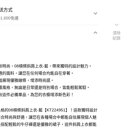
送方式
1,600免運
清除
紀錄
次付款
付款
新時尚，08槓條斜肩上衣-藍，帶來獨特的設計魅力。
適的面料，讓您在任何場合均能自在穿著。
裁展現優雅線條，增添時尚感。
樣風格，無論是日常還是特別場合，皆能輕鬆駕馭。
有這件必備單品，為您的衣櫥增添新色彩！
y
分期
格的08槓條斜肩上衣-藍【KT224951】！這款獨特設計
結合時尚與舒適，讓您在各種場合中都能自信展現個人魅
你分期使用說明】
享後付
是搭配輕鬆的牛仔褲還是優雅的裙子，這件斜肩上衣都能
由台灣大哥大提供，台灣大哥大用戶可立即使用無須另外申請。