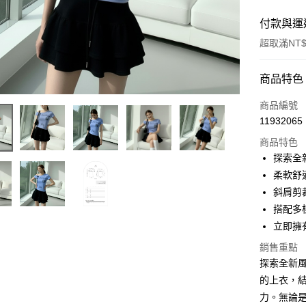
付款與運
超取滿NT$
付款方式
商品特色
信用卡一
商品編號
11932065
超商取貨
商品特色
LINE Pay
探索全
柔軟舒
Apple Pay
斜肩剪
街口支付
搭配多
立即擁
Google Pa
銷售重點
大哥付你
探索全新風
相關說明
的上衣，
【大哥付
AFTEE先
力。無論
1.本服務