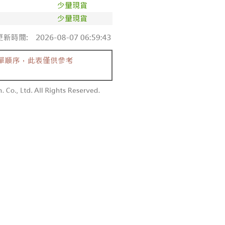
個人資料處理事宜，請瀏覽以下網址：
1取貨
ee.tw/terms/#terms3
0，滿NT$1,600(含以上)免運費
年的使用者請事先徵得法定代理人或監護人之同意方可使用
E先享後付」，若未經同意申辦者引起之損失，本公司不負相關責
AFTEE先享後付」時，將依據個別帳號之用戶狀況，依本公司
00，滿NT$2,500(含以上)免運費
核予不同之上限額度；若仍有額度不足之情形，本公司將視審查
用戶進行身份認證。
配送
查看運費
一人註冊多個帳號或使用他人資訊註冊。若發現惡意使用之情
科技股份有限公司將有權停止該用戶之使用額度並採取法律行