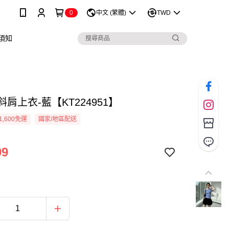
0
中文 (繁體)
TWD
須知
斜肩上衣-藍【KT224951】
1,600免運
國家/地區配送
99