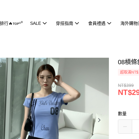
行🔥ᴛᴏᴘ⁵⁰
SALE
穿搭指南
會員禮遇
海外購物
08槓條
超取滿NT$
NT$399
NT$2
數量