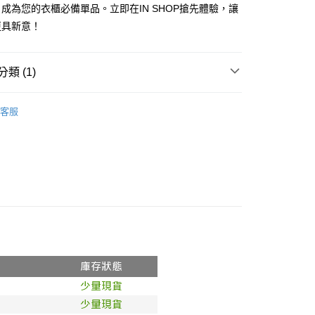
式選擇「大哥付你分期」，訂單成立後會自動跳轉到大哥付的交易
成為您的衣櫃必備單品。立即在IN SHOP搶先體驗，讓
證手機門號後，選擇欲分期的期數、繳款截止日，確認付款後即
FTEE先享後付」】
更具新意！
。
先享後付是「在收到商品之後才付款」的支付方式。 讓您購物簡單
准額度、可分期數及費用金額請依後續交易確認頁面所載為準。
心！
立30分鐘內，如未前往確認交易或遇審核未通過，訂單將自動取
：不需註冊會員、不需綁卡、不需儲值。
「轉專審核」未通過狀況，表示未達大哥付你分期系統評分，恕
：只要手機號碼，簡訊認證，即可結帳。
類 (1)
評估內容。
：先確認商品／服務後，再付款。
式說明】
𝙍𝙄𝙑𝘼𝙇²⁶
➤𝙉𝙀𝙒(6.25)
付款
項不併入電信帳單，「大哥付你分期」於每月結算日後寄送繳費提
EE先享後付」結帳流程】
客服
0，滿NT$1,800(含以上)免運費
方式選擇「AFTEE先享後付」後，將跳轉至「AFTEE先享後
訊連結打開帳單後，可選擇「超商條碼／台灣大直營門市／銀行轉
頁面，進行簡訊認證並確認金額後，即可完成結帳。
付／iPASS MONEY」等通路繳費。
家取貨
成立數日內，您將收到繳費通知簡訊。
費通知簡訊後14天內，點擊此簡訊中的連結，可透過四大超商
0，滿NT$1,600(含以上)免運費
項】
網路銀行／等多元方式進行付款，方視為交易完成。
係由「台灣大哥大股份有限公司」（以下簡稱本公司）所提供，讓
：結帳手續完成當下不需立刻繳費，但若您需要取消訂單，請聯
請勿下單
易時，得透過本服務購買商品或服務，並由商店將買賣／分期付
的店家。未經商家同意取消之訂單仍視為有效，需透過AFTEE
金債權讓與本公司後，依約使用本公司帳單繳交帳款。
繳納相關費用。
,000
意付款使用「大哥付你分期」之契約關係目的，商店將以您的個人
否成功請以「AFTEE先享後付 」之結帳頁面顯示為準，若有關於
含姓名、電話或地址）提供予台灣大哥大進項蒐集、處理及利
功／繳費後需取消欲退款等相關疑問，請聯繫「AFTEE先享後
勿下單(付取)
公司與您本人進行分期帳單所需資料之確認、核對及更正。
援中心」
https://netprotections.freshdesk.com/support/home
,000
戶服務條款，請詳閱以下連結：
https://oppay.tw/userRule
項】
付款
恩沛科技股份有限公司提供之「AFTEE先享後付」服務完成之
依本服務之必要範圍內提供個人資料，並將交易相關給付款項請
0，滿NT$1,800(含以上)免運費
讓予恩沛科技股份有限公司。