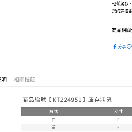
2.付款方
相關說明
輕鬆駕馭，
流程，驗
【關於「A
您的穿搭
ATM付款
完成交易
AFTEE
3.實際核
便利好安
4.訂單成
１．簡單
消。如遇
２．便利
商品相關分
運送方式
無法說明
３．安心
【繳款方
➤𝙉𝙀𝙒 𝘼𝙍
全家取貨
1.分期款
【「AFT
分享
醒簡訊。
每筆NT$6
１．於結帳
2.透過簡
付」結帳
帳／街口支
付款後全
２．訂單
３．收到繳
每筆NT$6
【注意事
／ATM／
1.本服務
※ 請注意
說明
相關推薦
已關閉，
用戶於交
絡購買商品
款買賣價
先享後付
每筆NT$10
2.基於同
※ 交易是
資料（包
是否繳費成
已關閉，請
用，由本
付客戶支
每筆NT$10
3.完整用
【注意事
7-11取貨
１．透過由
交易，需
每筆NT$6
求債權轉