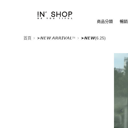
商品分類
暢銷排
首頁
➤𝙉𝙀𝙒 𝘼𝙍𝙍𝙄𝙑𝘼𝙇²⁶
➤𝙉𝙀𝙒(6.25)