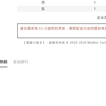
２．關於
付款後7-1
https://aft
每筆NT$6
３．未成
「AFTE
宅配
任。
４．使用「
每筆NT$1
即時審查
結果請求
國家/地區
５．嚴禁
形，恩沛
動。
熱銷
全站排行