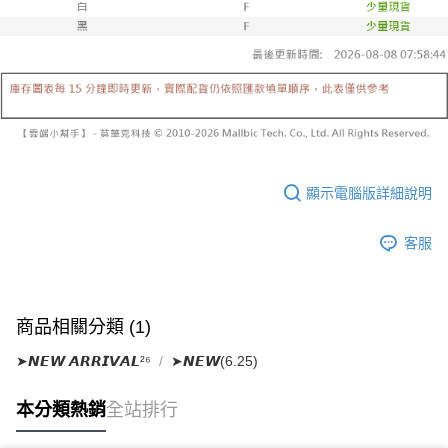
已關閉，請勿下單
1.本服務係由「台灣大哥大股份有限公司」（以下簡稱本公司）所提供，讓
※ 請注意：結帳手續完成當下不需立刻繳費，但若您需要取消訂單，請聯絡
用戶於交易時，得透過本服務購買商品或服務，並由商店將買賣／分期付款
每筆NT$10,000
購買商品的店家。未經商家同意取消之訂單仍視為有效，需透過AFTEE先享
買賣價金債權讓與本公司後，依約使用本公司帳單繳交帳款。
後付繳納相關費用。
2.基於同意付款使用「大哥付你分期」之契約關係目的，商店將以您的個人
已關閉，請勿下單(付取)
※ 交易是否成功請以「AFTEE先享後付 」之結帳頁面顯示為準，若有關於
資料（包含姓名、電話或地址）提供予台灣大哥大進項蒐集、處理及利用，
是否繳費成功／繳費後需取消欲退款等相關疑問，請聯繫「AFTEE先享後付
每筆NT$10,000
由本公司與您本人進行分期帳單所需資料之確認、核對及更正。
客戶支援中心」
https://netprotections.freshdesk.com/support/home
3.完整用戶服務條款，請詳閱以下連結：
https://oppay.tw/userRule
7-11取貨付款
【注意事項】
１．透過由恩沛科技股份有限公司提供之「AFTEE先享後付」服務完成之交
每筆NT$60，滿NT$1,800(含以上)免運費
易，需依本服務之必要範圍內提供個人資料，並將交易相關給付款項請求債
權轉讓予恩沛科技股份有限公司。
顯示電腦版詳細說明
付款後7-11取貨
２．關於個人資料處理事宜，請瀏覽以下網址：
每筆NT$60，滿NT$1,600(含以上)免運費
https://aftee.tw/terms/#terms3
客服
３．未成年的使用者請事先徵得法定代理人或監護人之同意方可使用
宅配
「AFTEE先享後付」，若未經同意申辦者引起之損失，本公司不負相關責
任。
每筆NT$100，滿NT$2,500(含以上)免運費
４．使用「AFTEE先享後付」時，將依據個別帳號之用戶狀況，依本公司即
時審查核予不同之上限額度；若仍有額度不足之情形，本公司將視審查結果
國家/地區配送
查看運費
商品相關分類 (1)
請求用戶進行身份認證。
５．嚴禁一人註冊多個帳號或使用他人資訊註冊。若發現惡意使用之情形，
➤𝙉𝙀𝙒 𝘼𝙍𝙍𝙄𝙑𝘼𝙇²⁶
➤𝙉𝙀𝙒(6.25)
恩沛科技股份有限公司將有權停止該用戶之使用額度並採取法律行動。
本分類熱銷
全站排行