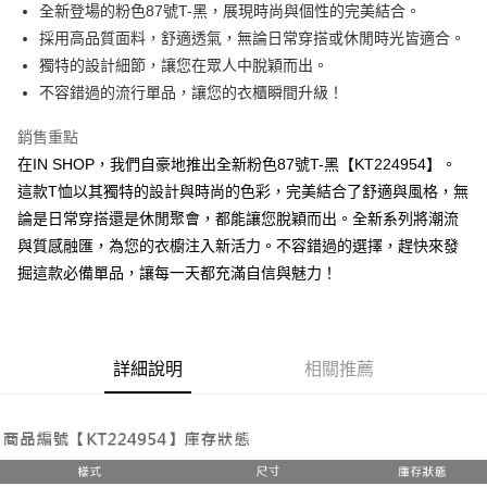
Apple Pay
全新登場的粉色87號T-黑，展現時尚與個性的完美結合。
採用高品質面料，舒適透氣，無論日常穿搭或休閒時光皆適合。
街口支付
獨特的設計細節，讓您在眾人中脫穎而出。
Google Pay
不容錯過的流行單品，讓您的衣櫃瞬間升級！
大哥付你分期
銷售重點
相關說明
在IN SHOP，我們自豪地推出全新粉色87號T-黑【KT224954】。
【大哥付你分期使用說明】
這款T恤以其獨特的設計與時尚的色彩，完美結合了舒適與風格，無
AFTEE先享後付
1.本服務由台灣大哥大提供，台灣大哥大用戶可立即使用無須另外申請。
2.付款方式選擇「大哥付你分期」，訂單成立後會自動跳轉到大哥付的交易
論是日常穿搭還是休閒聚會，都能讓您脫穎而出。全新系列將潮流
相關說明
流程，驗證手機門號後，選擇欲分期的期數、繳款截止日，確認付款後即完
與質感融匯，為您的衣櫥注入新活力。不容錯過的選擇，趕快來發
【關於「AFTEE先享後付」】
成交易。
ATM付款
AFTEE先享後付是「在收到商品之後才付款」的支付方式。 讓您購物簡單
掘這款必備單品，讓每一天都充滿自信與魅力！
3.實際核准額度、可分期數及費用金額請依後續交易確認頁面所載為準。
便利好安心！
4.訂單成立30分鐘內，如未前往確認交易或遇審核未通過，訂單將自動取
１．簡單：不需註冊會員、不需綁卡、不需儲值。
運送方式
消。如遇「轉專審核」未通過狀況，表示未達大哥付你分期系統評分，恕無
２．便利：只要手機號碼，簡訊認證，即可結帳。
法說明評估內容。
３．安心：先確認商品／服務後，再付款。
全家取貨付款
【繳款方式說明】
詳細說明
相關推薦
1.分期款項不併入電信帳單，「大哥付你分期」於每月結算日後寄送繳費提
每筆NT$60，滿NT$1,800(含以上)免運費
【「AFTEE先享後付」結帳流程】
醒簡訊。
１．於結帳方式選擇「AFTEE先享後付」後，將跳轉至「AFTEE先享後付」
2.透過簡訊連結打開帳單後，可選擇「超商條碼／台灣大直營門市／銀行轉
付款後全家取貨
結帳頁面，進行簡訊認證並確認金額後，即可完成結帳。
帳／街口支付／iPASS MONEY」等通路繳費。
２．訂單成立數日內，您將收到繳費通知簡訊。
每筆NT$60，滿NT$1,600(含以上)免運費
３．收到繳費通知簡訊後14天內，點擊此簡訊中的連結，可透過四大超商／
【注意事項】
ATM／網路銀行／等多元方式進行付款，方視為交易完成。