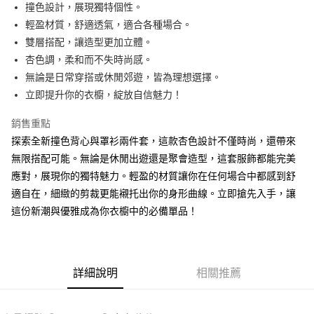
Apple Pay
撞色設計，展現獨特個性。
輕盈材質，舒適透氣，適合各種場合。
街口支付
雙層搭配，讓造型更加立體。
Google Pay
杏色調，柔和而不失時尚感。
無論是日常穿搭或休閒郊遊，皆為理想選擇。
大哥付你分期
立即提升你的衣櫥，綻放自信魅力！
相關說明
【大哥付你分期使用說明】
銷售重點
AFTEE先享後付
1.本服務由台灣大哥大提供，台灣大哥大用戶可立即使用無須另外申請。
2.付款方式選擇「大哥付你分期」，訂單成立後會自動跳轉到大哥付的交易
探索全新撞色背心與罩衫兩件套，這款杏色設計不僅時尚，還帶來
相關說明
流程，驗證手機門號後，選擇欲分期的期數、繳款截止日，確認付款後即完
無限搭配可能。無論是休閒出遊還是聚會造型，這套服飾都能完美
【關於「AFTEE先享後付」】
成交易。
ATM付款
AFTEE先享後付是「在收到商品之後才付款」的支付方式。 讓您購物簡單
應對，展現你的獨特魅力。輕盈的材質讓你在任何場合中都感到舒
3.實際核准額度、可分期數及費用金額請依後續交易確認頁面所載為準。
便利好安心！
4.訂單成立30分鐘內，如未前往確認交易或遇審核未通過，訂單將自動取
適自在，細緻的剪裁更能襯托出你的身形曲線。立即搶先入手，讓
１．簡單：不需註冊會員、不需綁卡、不需儲值。
運送方式
消。如遇「轉專審核」未通過狀況，表示未達大哥付你分期系統評分，恕無
２．便利：只要手機號碼，簡訊認證，即可結帳。
這份新潮與優雅成為你衣櫥中的必備單品！
法說明評估內容。
３．安心：先確認商品／服務後，再付款。
全家取貨付款
【繳款方式說明】
1.分期款項不併入電信帳單，「大哥付你分期」於每月結算日後寄送繳費提
每筆NT$60，滿NT$1,800(含以上)免運費
【「AFTEE先享後付」結帳流程】
醒簡訊。
１．於結帳方式選擇「AFTEE先享後付」後，將跳轉至「AFTEE先享後付」
2.透過簡訊連結打開帳單後，可選擇「超商條碼／台灣大直營門市／銀行轉
付款後全家取貨
結帳頁面，進行簡訊認證並確認金額後，即可完成結帳。
詳細說明
相關推薦
帳／街口支付／iPASS MONEY」等通路繳費。
２．訂單成立數日內，您將收到繳費通知簡訊。
每筆NT$60，滿NT$1,600(含以上)免運費
３．收到繳費通知簡訊後14天內，點擊此簡訊中的連結，可透過四大超商／
【注意事項】
ATM／網路銀行／等多元方式進行付款，方視為交易完成。