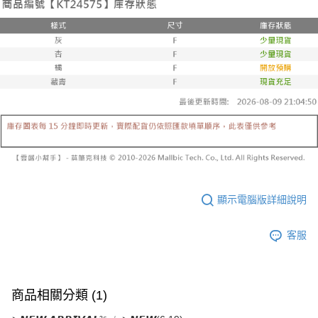
已關閉，請勿下單
1.本服務係由「台灣大哥大股份有限公司」（以下簡稱本公司）所提供，讓
※ 請注意：結帳手續完成當下不需立刻繳費，但若您需要取消訂單，請聯絡
用戶於交易時，得透過本服務購買商品或服務，並由商店將買賣／分期付款
每筆NT$10,000
購買商品的店家。未經商家同意取消之訂單仍視為有效，需透過AFTEE先享
買賣價金債權讓與本公司後，依約使用本公司帳單繳交帳款。
後付繳納相關費用。
2.基於同意付款使用「大哥付你分期」之契約關係目的，商店將以您的個人
已關閉，請勿下單(付取)
※ 交易是否成功請以「AFTEE先享後付 」之結帳頁面顯示為準，若有關於
資料（包含姓名、電話或地址）提供予台灣大哥大進項蒐集、處理及利用，
是否繳費成功／繳費後需取消欲退款等相關疑問，請聯繫「AFTEE先享後付
每筆NT$10,000
由本公司與您本人進行分期帳單所需資料之確認、核對及更正。
客戶支援中心」
https://netprotections.freshdesk.com/support/home
3.完整用戶服務條款，請詳閱以下連結：
https://oppay.tw/userRule
7-11取貨付款
【注意事項】
１．透過由恩沛科技股份有限公司提供之「AFTEE先享後付」服務完成之交
每筆NT$60，滿NT$1,800(含以上)免運費
易，需依本服務之必要範圍內提供個人資料，並將交易相關給付款項請求債
權轉讓予恩沛科技股份有限公司。
付款後7-11取貨
２．關於個人資料處理事宜，請瀏覽以下網址：
每筆NT$60，滿NT$1,600(含以上)免運費
https://aftee.tw/terms/#terms3
３．未成年的使用者請事先徵得法定代理人或監護人之同意方可使用
宅配
「AFTEE先享後付」，若未經同意申辦者引起之損失，本公司不負相關責
顯示電腦版詳細說明
任。
每筆NT$100，滿NT$2,500(含以上)免運費
４．使用「AFTEE先享後付」時，將依據個別帳號之用戶狀況，依本公司即
時審查核予不同之上限額度；若仍有額度不足之情形，本公司將視審查結果
國家/地區配送
查看運費
客服
請求用戶進行身份認證。
５．嚴禁一人註冊多個帳號或使用他人資訊註冊。若發現惡意使用之情形，
恩沛科技股份有限公司將有權停止該用戶之使用額度並採取法律行動。
商品相關分類 (1)