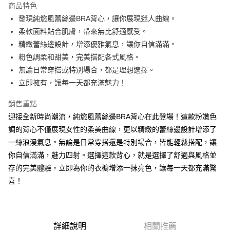
商品特色
Apple Pay
發現純慾風蕾絲邊BRA背心，讓你展現迷人曲線。
柔軟面料貼合肌膚，帶來無比舒適感受。
街口支付
精緻蕾絲邊設計，增添優雅氣息，讓你自信滿滿。
Google Pay
粉色調柔和甜美，完美搭配各式風格。
無論日常穿搭或特別場合，都是理想選擇。
大哥付你分期
立即擁有，讓每一天都充滿魅力！
相關說明
【大哥付你分期使用說明】
銷售重點
AFTEE先享後付
1.本服務由台灣大哥大提供，台灣大哥大用戶可立即使用無須另外申請。
2.付款方式選擇「大哥付你分期」，訂單成立後會自動跳轉到大哥付的交易
迎接全新時尚潮流，純慾風蕾絲邊BRA背心在此登場！這款粉嫩色
相關說明
流程，驗證手機門號後，選擇欲分期的期數、繳款截止日，確認付款後即完
調的背心不僅展現女性的柔美曲線，更以精緻的蕾絲邊設計增添了
【關於「AFTEE先享後付」】
成交易。
ATM付款
AFTEE先享後付是「在收到商品之後才付款」的支付方式。 讓您購物簡單
一絲浪漫氣息。無論是日常穿搭還是特別場合，皆能輕鬆搭配，讓
3.實際核准額度、可分期數及費用金額請依後續交易確認頁面所載為準。
便利好安心！
4.訂單成立30分鐘內，如未前往確認交易或遇審核未通過，訂單將自動取
你自信滿滿，魅力四射。選擇這款背心，就是選擇了舒適與風格並
１．簡單：不需註冊會員、不需綁卡、不需儲值。
運送方式
消。如遇「轉專審核」未通過狀況，表示未達大哥付你分期系統評分，恕無
２．便利：只要手機號碼，簡訊認證，即可結帳。
存的完美體驗，立即為你的衣櫥增添一抹亮色，讓每一天都充滿驚
法說明評估內容。
３．安心：先確認商品／服務後，再付款。
全家取貨付款
喜！
【繳款方式說明】
1.分期款項不併入電信帳單，「大哥付你分期」於每月結算日後寄送繳費提
每筆NT$60，滿NT$1,800(含以上)免運費
【「AFTEE先享後付」結帳流程】
醒簡訊。
１．於結帳方式選擇「AFTEE先享後付」後，將跳轉至「AFTEE先享後付」
2.透過簡訊連結打開帳單後，可選擇「超商條碼／台灣大直營門市／銀行轉
付款後全家取貨
結帳頁面，進行簡訊認證並確認金額後，即可完成結帳。
帳／街口支付／iPASS MONEY」等通路繳費。
２．訂單成立數日內，您將收到繳費通知簡訊。
每筆NT$60，滿NT$1,600(含以上)免運費
詳細說明
相關推薦