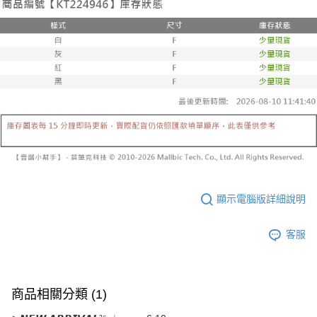
已關閉，請勿下單
1.本服務係由「台灣大哥大股份有限公司」（以下簡稱本公司）所提供，讓
※ 請注意：結帳手續完成當下不需立刻繳費，但若您需要取消訂單，請聯絡
用戶於交易時，得透過本服務購買商品或服務，並由商店將買賣／分期付款
每筆NT$10,000
購買商品的店家。未經商家同意取消之訂單仍視為有效，需透過AFTEE先享
買賣價金債權讓與本公司後，依約使用本公司帳單繳交帳款。
後付繳納相關費用。
2.基於同意付款使用「大哥付你分期」之契約關係目的，商店將以您的個人
已關閉，請勿下單(付取)
※ 交易是否成功請以「AFTEE先享後付 」之結帳頁面顯示為準，若有關於
資料（包含姓名、電話或地址）提供予台灣大哥大進項蒐集、處理及利用，
是否繳費成功／繳費後需取消欲退款等相關疑問，請聯繫「AFTEE先享後付
每筆NT$10,000
由本公司與您本人進行分期帳單所需資料之確認、核對及更正。
客戶支援中心」
https://netprotections.freshdesk.com/support/home
3.完整用戶服務條款，請詳閱以下連結：
https://oppay.tw/userRule
7-11取貨付款
【注意事項】
１．透過由恩沛科技股份有限公司提供之「AFTEE先享後付」服務完成之交
每筆NT$60，滿NT$1,800(含以上)免運費
易，需依本服務之必要範圍內提供個人資料，並將交易相關給付款項請求債
權轉讓予恩沛科技股份有限公司。
付款後7-11取貨
２．關於個人資料處理事宜，請瀏覽以下網址：
每筆NT$60，滿NT$1,600(含以上)免運費
https://aftee.tw/terms/#terms3
３．未成年的使用者請事先徵得法定代理人或監護人之同意方可使用
宅配
「AFTEE先享後付」，若未經同意申辦者引起之損失，本公司不負相關責
顯示電腦版詳細說明
任。
每筆NT$100，滿NT$2,500(含以上)免運費
４．使用「AFTEE先享後付」時，將依據個別帳號之用戶狀況，依本公司即
時審查核予不同之上限額度；若仍有額度不足之情形，本公司將視審查結果
國家/地區配送
查看運費
客服
請求用戶進行身份認證。
５．嚴禁一人註冊多個帳號或使用他人資訊註冊。若發現惡意使用之情形，
恩沛科技股份有限公司將有權停止該用戶之使用額度並採取法律行動。
商品相關分類 (1)