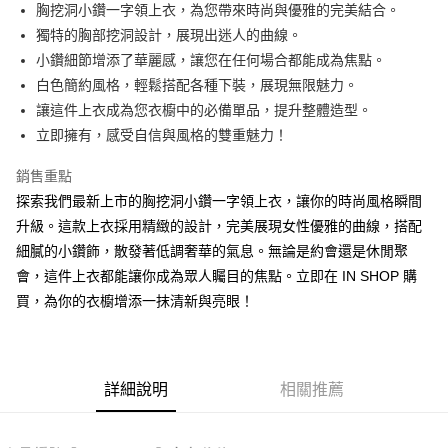
Apple Pay
胸挖洞小鑽一字領上衣，為您帶來時尚與優雅的完美結合。
獨特的胸部挖洞設計，展現出迷人的曲線。
街口支付
小鑽細節增添了華麗感，讓您在任何場合都能成為焦點。
Google Pay
白色簡約風格，輕鬆搭配各種下裝，展現無限魅力。
讓這件上衣成為您衣櫥中的必備單品，提升整體造型。
大哥付你分期
立即擁有，感受自信與風格的雙重魅力！
相關說明
【大哥付你分期使用說明】
銷售重點
AFTEE先享後付
1.本服務由台灣大哥大提供，台灣大哥大用戶可立即使用無須另外申請。
2.付款方式選擇「大哥付你分期」，訂單成立後會自動跳轉到大哥付的交易
探索我們最新上市的胸挖洞小鑽一字領上衣，讓你的時尚風格瞬間
相關說明
流程，驗證手機門號後，選擇欲分期的期數、繳款截止日，確認付款後即完
升級。這款上衣採用精緻的設計，完美展現女性優雅的曲線，搭配
【關於「AFTEE先享後付」】
成交易。
ATM付款
AFTEE先享後付是「在收到商品之後才付款」的支付方式。 讓您購物簡單
細膩的小鑽飾，散發著低調奢華的氣息。無論是約會還是休閒聚
3.實際核准額度、可分期數及費用金額請依後續交易確認頁面所載為準。
便利好安心！
4.訂單成立30分鐘內，如未前往確認交易或遇審核未通過，訂單將自動取
會，這件上衣都能讓你成為眾人矚目的焦點。立即在 IN SHOP 購
１．簡單：不需註冊會員、不需綁卡、不需儲值。
運送方式
消。如遇「轉專審核」未通過狀況，表示未達大哥付你分期系統評分，恕無
２．便利：只要手機號碼，簡訊認證，即可結帳。
買，為你的衣櫥增添一抹清新與亮眼！
法說明評估內容。
３．安心：先確認商品／服務後，再付款。
全家取貨付款
【繳款方式說明】
1.分期款項不併入電信帳單，「大哥付你分期」於每月結算日後寄送繳費提
每筆NT$60，滿NT$1,800(含以上)免運費
【「AFTEE先享後付」結帳流程】
醒簡訊。
１．於結帳方式選擇「AFTEE先享後付」後，將跳轉至「AFTEE先享後付」
2.透過簡訊連結打開帳單後，可選擇「超商條碼／台灣大直營門市／銀行轉
付款後全家取貨
結帳頁面，進行簡訊認證並確認金額後，即可完成結帳。
詳細說明
相關推薦
帳／街口支付／iPASS MONEY」等通路繳費。
２．訂單成立數日內，您將收到繳費通知簡訊。
每筆NT$60，滿NT$1,600(含以上)免運費
３．收到繳費通知簡訊後14天內，點擊此簡訊中的連結，可透過四大超商／
【注意事項】
ATM／網路銀行／等多元方式進行付款，方視為交易完成。