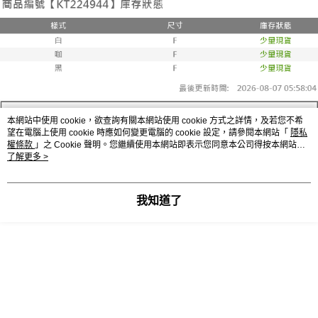
已關閉，請勿下單
1.本服務係由「台灣大哥大股份有限公司」（以下簡稱本公司）所提供，讓
※ 請注意：結帳手續完成當下不需立刻繳費，但若您需要取消訂單，請聯絡
用戶於交易時，得透過本服務購買商品或服務，並由商店將買賣／分期付款
每筆NT$10,000
購買商品的店家。未經商家同意取消之訂單仍視為有效，需透過AFTEE先享
買賣價金債權讓與本公司後，依約使用本公司帳單繳交帳款。
後付繳納相關費用。
2.基於同意付款使用「大哥付你分期」之契約關係目的，商店將以您的個人
已關閉，請勿下單(付取)
※ 交易是否成功請以「AFTEE先享後付 」之結帳頁面顯示為準，若有關於
資料（包含姓名、電話或地址）提供予台灣大哥大進項蒐集、處理及利用，
是否繳費成功／繳費後需取消欲退款等相關疑問，請聯繫「AFTEE先享後付
每筆NT$10,000
由本公司與您本人進行分期帳單所需資料之確認、核對及更正。
客戶支援中心」
https://netprotections.freshdesk.com/support/home
3.完整用戶服務條款，請詳閱以下連結：
https://oppay.tw/userRule
7-11取貨付款
【注意事項】
１．透過由恩沛科技股份有限公司提供之「AFTEE先享後付」服務完成之交
每筆NT$60，滿NT$1,800(含以上)免運費
本網站中使用 cookie，欲查詢有關本網站使用 cookie 方式之詳情，及若您不希
易，需依本服務之必要範圍內提供個人資料，並將交易相關給付款項請求債
望在電腦上使用 cookie 時應如何變更電腦的 cookie 設定，請參閱本網站「
隱私
權轉讓予恩沛科技股份有限公司。
付款後7-11取貨
權條款
」之 Cookie 聲明。您繼續使用本網站即表示您同意本公司得按本網站使
２．關於個人資料處理事宜，請瀏覽以下網址：
每筆NT$60，滿NT$1,600(含以上)免運費
用條款之 Cookie 聲明使用 cookie。
了解更多 >
https://aftee.tw/terms/#terms3
３．未成年的使用者請事先徵得法定代理人或監護人之同意方可使用
宅配
顯示電腦版詳細說明
「AFTEE先享後付」，若未經同意申辦者引起之損失，本公司不負相關責
任。
我知道了
每筆NT$100，滿NT$2,500(含以上)免運費
４．使用「AFTEE先享後付」時，將依據個別帳號之用戶狀況，依本公司即
客服
時審查核予不同之上限額度；若仍有額度不足之情形，本公司將視審查結果
國家/地區配送
查看運費
請求用戶進行身份認證。
５．嚴禁一人註冊多個帳號或使用他人資訊註冊。若發現惡意使用之情形，
恩沛科技股份有限公司將有權停止該用戶之使用額度並採取法律行動。
商品相關分類 (1)
➤𝙉𝙀𝙒 𝘼𝙍𝙍𝙄𝙑𝘼𝙇²⁶
ɴᴇᴡ ₍ 6.10₎