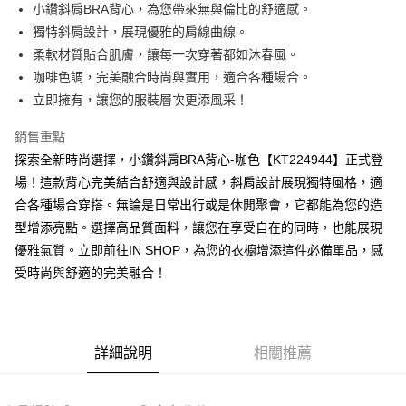
Apple Pay
小鑽斜肩BRA背心，為您帶來無與倫比的舒適感。
獨特斜肩設計，展現優雅的肩線曲線。
街口支付
柔軟材質貼合肌膚，讓每一次穿著都如沐春風。
Google Pay
咖啡色調，完美融合時尚與實用，適合各種場合。
立即擁有，讓您的服裝層次更添風采！
大哥付你分期
相關說明
銷售重點
【大哥付你分期使用說明】
探索全新時尚選擇，小鑽斜肩BRA背心-咖色【KT224944】正式登
AFTEE先享後付
1.本服務由台灣大哥大提供，台灣大哥大用戶可立即使用無須另外申請。
2.付款方式選擇「大哥付你分期」，訂單成立後會自動跳轉到大哥付的交易
場！這款背心完美結合舒適與設計感，斜肩設計展現獨特風格，適
相關說明
流程，驗證手機門號後，選擇欲分期的期數、繳款截止日，確認付款後即完
合各種場合穿搭。無論是日常出行或是休閒聚會，它都能為您的造
【關於「AFTEE先享後付」】
成交易。
ATM付款
AFTEE先享後付是「在收到商品之後才付款」的支付方式。 讓您購物簡單
型增添亮點。選擇高品質面料，讓您在享受自在的同時，也能展現
3.實際核准額度、可分期數及費用金額請依後續交易確認頁面所載為準。
便利好安心！
4.訂單成立30分鐘內，如未前往確認交易或遇審核未通過，訂單將自動取
優雅氣質。立即前往IN SHOP，為您的衣櫥增添這件必備單品，感
１．簡單：不需註冊會員、不需綁卡、不需儲值。
運送方式
消。如遇「轉專審核」未通過狀況，表示未達大哥付你分期系統評分，恕無
２．便利：只要手機號碼，簡訊認證，即可結帳。
受時尚與舒適的完美融合！
法說明評估內容。
３．安心：先確認商品／服務後，再付款。
全家取貨付款
【繳款方式說明】
1.分期款項不併入電信帳單，「大哥付你分期」於每月結算日後寄送繳費提
每筆NT$60，滿NT$1,800(含以上)免運費
【「AFTEE先享後付」結帳流程】
醒簡訊。
１．於結帳方式選擇「AFTEE先享後付」後，將跳轉至「AFTEE先享後付」
2.透過簡訊連結打開帳單後，可選擇「超商條碼／台灣大直營門市／銀行轉
付款後全家取貨
結帳頁面，進行簡訊認證並確認金額後，即可完成結帳。
詳細說明
相關推薦
帳／街口支付／iPASS MONEY」等通路繳費。
２．訂單成立數日內，您將收到繳費通知簡訊。
每筆NT$60，滿NT$1,600(含以上)免運費
３．收到繳費通知簡訊後14天內，點擊此簡訊中的連結，可透過四大超商／
【注意事項】
ATM／網路銀行／等多元方式進行付款，方視為交易完成。