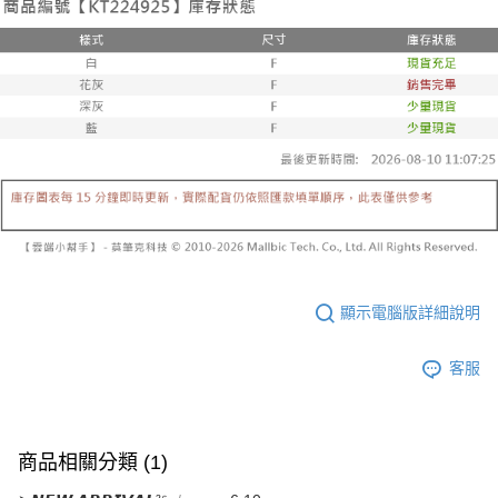
已關閉，請勿下單
1.本服務係由「台灣大哥大股份有限公司」（以下簡稱本公司）所提供，讓
※ 請注意：結帳手續完成當下不需立刻繳費，但若您需要取消訂單，請聯絡
用戶於交易時，得透過本服務購買商品或服務，並由商店將買賣／分期付款
每筆NT$10,000
購買商品的店家。未經商家同意取消之訂單仍視為有效，需透過AFTEE先享
買賣價金債權讓與本公司後，依約使用本公司帳單繳交帳款。
後付繳納相關費用。
2.基於同意付款使用「大哥付你分期」之契約關係目的，商店將以您的個人
已關閉，請勿下單(付取)
※ 交易是否成功請以「AFTEE先享後付 」之結帳頁面顯示為準，若有關於
資料（包含姓名、電話或地址）提供予台灣大哥大進項蒐集、處理及利用，
是否繳費成功／繳費後需取消欲退款等相關疑問，請聯繫「AFTEE先享後付
每筆NT$10,000
由本公司與您本人進行分期帳單所需資料之確認、核對及更正。
客戶支援中心」
https://netprotections.freshdesk.com/support/home
3.完整用戶服務條款，請詳閱以下連結：
https://oppay.tw/userRule
7-11取貨付款
【注意事項】
１．透過由恩沛科技股份有限公司提供之「AFTEE先享後付」服務完成之交
每筆NT$60，滿NT$1,800(含以上)免運費
易，需依本服務之必要範圍內提供個人資料，並將交易相關給付款項請求債
權轉讓予恩沛科技股份有限公司。
付款後7-11取貨
２．關於個人資料處理事宜，請瀏覽以下網址：
每筆NT$60，滿NT$1,600(含以上)免運費
https://aftee.tw/terms/#terms3
３．未成年的使用者請事先徵得法定代理人或監護人之同意方可使用
宅配
「AFTEE先享後付」，若未經同意申辦者引起之損失，本公司不負相關責
顯示電腦版詳細說明
任。
每筆NT$100，滿NT$2,500(含以上)免運費
４．使用「AFTEE先享後付」時，將依據個別帳號之用戶狀況，依本公司即
時審查核予不同之上限額度；若仍有額度不足之情形，本公司將視審查結果
國家/地區配送
查看運費
客服
請求用戶進行身份認證。
５．嚴禁一人註冊多個帳號或使用他人資訊註冊。若發現惡意使用之情形，
恩沛科技股份有限公司將有權停止該用戶之使用額度並採取法律行動。
商品相關分類 (1)