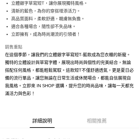
Apple Pay
立體銀字草寫短T，讓你展現獨特風格。
清新的藍色，為你的穿搭增添活力。
街口支付
高品質面料，柔軟舒適，親膚無負擔。
Google Pay
適合各種場合，隨性卻不失品味。
立即擁有，成為時尚潮流的引領者！
大哥付你分期
相關說明
銷售重點
【大哥付你分期使用說明】
在這個季節，讓我們的立體銀字草寫短T-藍款成為您衣櫃的新寵。
AFTEE先享後付
1.本服務由台灣大哥大提供，台灣大哥大用戶可立即使用無須另外申請。
2.付款方式選擇「大哥付你分期」，訂單成立後會自動跳轉到大哥付的交易
獨特的立體設計與草寫字體，展現出時尚與個性的完美結合，無論
相關說明
流程，驗證手機門號後，選擇欲分期的期數、繳款截止日，確認付款後即完
搭配任何風格，都能輕鬆駕馭。這款短T不僅舒適透氣，更是夏日必
【關於「AFTEE先享後付」】
成交易。
ATM付款
AFTEE先享後付是「在收到商品之後才付款」的支付方式。 讓您購物簡單
備的流行單品，讓您無論在日常生活或休閒場合，都能自信展現自
3.實際核准額度、可分期數及費用金額請依後續交易確認頁面所載為準。
便利好安心！
4.訂單成立30分鐘內，如未前往確認交易或遇審核未通過，訂單將自動取
我風格。立即來 IN SHOP 選購，提升您的時尚品味，讓每一天都充
１．簡單：不需註冊會員、不需綁卡、不需儲值。
運送方式
消。如遇「轉專審核」未通過狀況，表示未達大哥付你分期系統評分，恕無
２．便利：只要手機號碼，簡訊認證，即可結帳。
滿活力與色彩！
法說明評估內容。
３．安心：先確認商品／服務後，再付款。
全家取貨付款
【繳款方式說明】
1.分期款項不併入電信帳單，「大哥付你分期」於每月結算日後寄送繳費提
每筆NT$60，滿NT$1,800(含以上)免運費
【「AFTEE先享後付」結帳流程】
醒簡訊。
１．於結帳方式選擇「AFTEE先享後付」後，將跳轉至「AFTEE先享後付」
2.透過簡訊連結打開帳單後，可選擇「超商條碼／台灣大直營門市／銀行轉
付款後全家取貨
結帳頁面，進行簡訊認證並確認金額後，即可完成結帳。
詳細說明
相關推薦
帳／街口支付／iPASS MONEY」等通路繳費。
２．訂單成立數日內，您將收到繳費通知簡訊。
每筆NT$60，滿NT$1,600(含以上)免運費
３．收到繳費通知簡訊後14天內，點擊此簡訊中的連結，可透過四大超商／
【注意事項】
ATM／網路銀行／等多元方式進行付款，方視為交易完成。