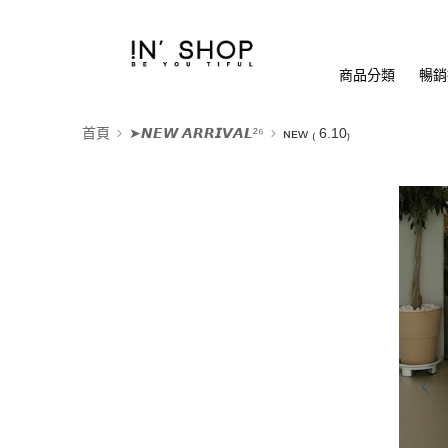
商品分類
暢銷排
首頁
➤𝙉𝙀𝙒 𝘼𝙍𝙍𝙄𝙑𝘼𝙇²⁶
ɴᴇᴡ ₍ 6.10₎