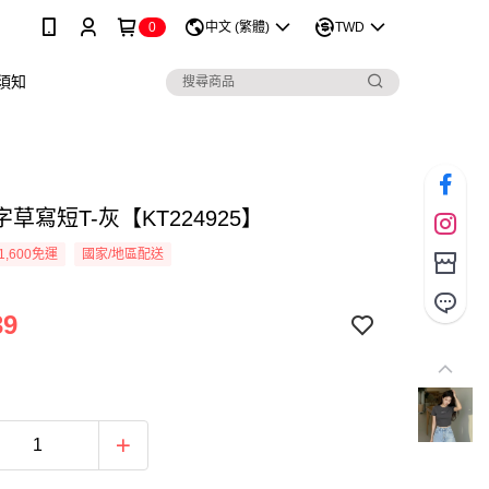
0
中文 (繁體)
TWD
須知
草寫短T-灰【KT224925】
1,600免運
國家/地區配送
39