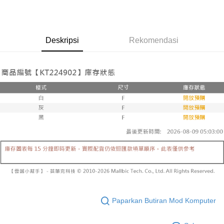
NT$1,800 atau lebih
AFTEE.
Had kredit yang diluluskan, tempoh ansuran yang tersedia, dan yuran
5. Tiada bayaran diperlukan apabila anda menerima produk. Sila buat
yang dikenakan adalah tertakluk kepada maklumat yang dinyatakan
pembayaran di empat kedai serbaneka utama, ATM atau perbankan
付款後全家取貨
pada halaman pengesahan transaksi seterusnya.
dalam talian dengan SMS pembayaran atau pemberitahuan tolak aplikasi
NT$60/pesanan | Penghantaran percuma untuk pesanan
AFTEE.
Deskripsi
Rekomendasi
Jika transaksi tidak disahkan dalam masa 30 minit selepas pesanan
NT$1,600 atau lebih
dibuat, atau jika permohonan gagal dalam proses semakan, pesanan
Sila ambil perhatian bahawa tempoh pembayaran adalah 14 hari. Walau
akan dibatalkan secara automatik. Jika permohonan gagal pada
已關閉，請勿下單
bagaimanapun, bagi mereka yang telah memuat turun Aplikasi AFTEE
peringkat "semakan manual", ini bermakna kriteria pemarkahan sistem
dan mendaftar sebagai ahli AFTEE boleh menikmati tempoh pembayaran
NT$10,000/pesanan
tidak dipenuhi; butiran penilaian khusus tidak akan didedahkan.
sehingga 45 hari.
已關閉，請勿下單(付取)
[Arahan Pembayaran]
Tempoh pembayaran dikira dari masa kedai meminta pembayaran anda,
ditambah dengan bilangan hari yang boleh dilanjutkan oleh AFTEE. Anda
NT$10,000/pesanan
Pembayaran ansuran melalui OP Pay Later akan dibilkan secara
boleh melanjutkan tempoh pembayaran anda sebelum anda menerima
berasingan dan tidak termasuk dalam bil telekom anda. SMS peringatan
pesanan. Walau bagaimanapun, tiada jaminan bahawa anda boleh
7-11取貨付款
pembayaran akan dihantar selepas kitaran bil bulanan.
menerima pesanan anda semasa tempoh pembayaran (cth.: produk
NT$60/pesanan | Penghantaran percuma untuk pesanan
prapesanan atau produk yang mungkin mengambil masa yang lebih
Selepas mengakses bil melalui pautan dalam SMS, anda boleh
NT$1,800 atau lebih
lama untuk dihantar). Oleh itu, anda dikehendaki membuat pembayaran
menyelesaikan pembayaran anda melalui salah satu saluran berikut: kod
kepada AFTEE dalam tempoh sama ada anda menerima pesanan.
bar kedai serbaneka, kedai runcit Taiwan Mobile, pemindahan bank,
付款後7-11取貨
JKOPay, atau iPASS MONEY.
Kedua, Sekatan Pembayaran
NT$60/pesanan | Penghantaran percuma untuk pesanan
1. Jumlah yang diperakui untuk pengguna kali pertama boleh sehingga
[Nota Penting]
Paparkan Butiran Mod Komputer
NT$1,600 atau lebih
NT$10,000. Amaun diperakui sebenar yang diluluskan akan berdasarkan
keputusan pensijilan dan semakan oleh AFTEE.
Perkhidmatan ini disediakan oleh Taiwan Mobile Co., Ltd. (“Syarikat”),
宅配
2. Amaun perbelanjaan minimum mestilah lebih besar daripada NT$20.