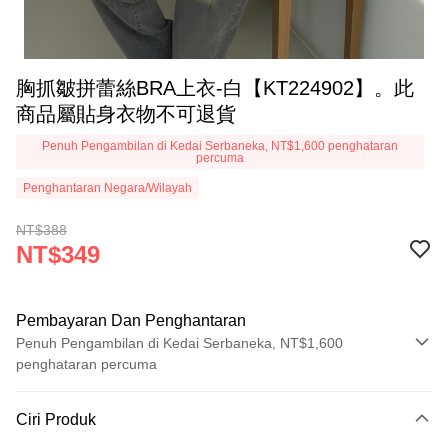
胸抓皺拼蕾絲BRA上衣-白【KT224902】。此
商品屬貼身衣物不可退貨
Penuh Pengambilan di Kedai Serbaneka, NT$1,600 penghataran
percuma
Penghantaran Negara/Wilayah
NT$388
NT$349
Pembayaran Dan Penghantaran
Penuh Pengambilan di Kedai Serbaneka, NT$1,600
penghataran percuma
Kaedah Pembayaran
Ciri Produk
Kad Kredit (Bayaran Penuh)