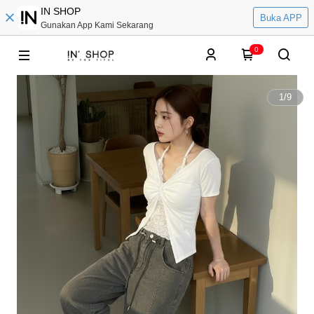
IN SHOP
Buka APP
Gunakan App Kami Sekarang
0
1
/
9