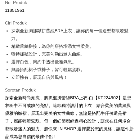
No. Produk
Pengambilan di Kedai Serbaneka
11851961
LINE Pay
Ciri Produk
Apple Pay
探索全新胸抓皺拼蕾絲BRA上衣，讓你的每一個造型都散發魅
力。
JKOPAY
精緻蕾絲拼接，為你的穿搭增添女性柔美。
Google Pay
獨特抓皺設計，完美勾勒出迷人曲線。
選擇白色，簡約中透出優雅氣息。
OP Pay Later
無論搭配裙子或褲子，皆可輕鬆駕馭。
Deskripsi
[Terma Penggunaan untuk OP Pay Later]
立即擁有，展現自信與風格！
AFTEE
Perkhidmatan ini disediakan oleh Taiwan Mobile dan tersedia untuk
Deskripsi
Sorotan Produk
pengguna Taiwan Mobile tanpa memerlukan permohonan tambahan.
Pertama, Mengenai Perkhidmatan AFTEE Beli Sekarang Bayar Kemudian
探索全新時尚潮流，胸抓皺拼蕾絲BRA上衣-白【KT224902】是您
Pemindahan ATM
1. Dengan memilih AFTEE sebagai kaedah pembayaran, mesej
Jika anda memilih OP Pay Later sebagai kaedah pembayaran, sistem
衣櫥中不可或缺的亮點。這款獨特設計的上衣，結合柔美的蕾絲與
pengesahan AFTEE akan muncul.
akan mengarahkan anda secara automatik ke proses transaksi OP Pay
優雅的皺褶，展現出完美的女性曲線，無論是搭配牛仔褲還是裙
2. Anda boleh meneruskan pembayaran selepas pengesahan SMS.
Pilihan Penghantaran
Later selepas pesanan dibuat. Anda perlu mengesahkan nombor telefon
3. Tiada bayaran diperlukan apabila pesanan disahkan. Produk akan
子，都能輕鬆駕馭。每一個細節都經過精心設計，讓您在任何場合
mudah alih anda, memilih bilangan ansuran, dan menetapkan tarikh
dihantar ke alamat yang ditetapkan.
全家取貨付款
akhir pembayaran. Transaksi akan dianggap selesai setelah pembayaran
都散發迷人的魅力。趕快來 IN SHOP 選擇屬於您的風格，讓這件新
4. Setelah pesanan disahkan, anda akan menerima SMS pembayaran
disahkan.
NT$60/pesanan | Penghantaran percuma untuk pesanan
manakala ahli aplikasi akan menerima pemberitahuan tolak aplikasi
品成為您自信的最佳伴侶！