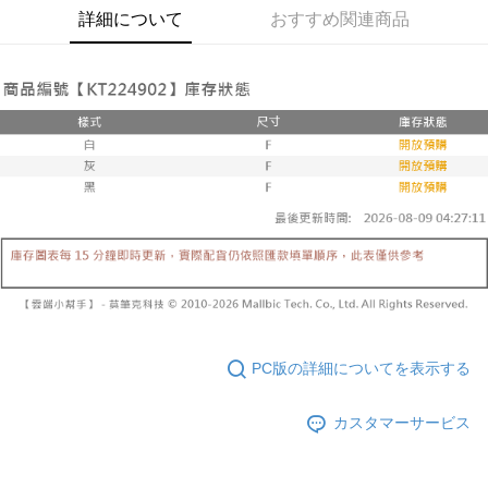
1. 分割払いの金額は電信請求書に統合されず、「OP Pay Later」は毎月の
詳細について
おすすめ関連商品
代金納付期限は最短で 14 日以内ですので、ご注意ください。AFTEE アプ
已關閉，請勿下單
締め日後に支払いリマインダーのSMSを送信します。
リをダウンロードして AFTEE 会員になるとお支払い期限を最長 45 日以内
2. SMSのリンクを通じて請求書を開いた後、「コンビニバーコード／台湾
配送毎にNT$10,000
まで延長できます。
大直営店舗／銀行振込／街口支払い／iPASS MONEY」などのチャネルで
支払いを選択できます。
已關閉，請勿下單(付取)
お支払期限は、ショップが請求した期日と、AFTEEで延長できる日数をも
とに計算されます。AFTEEで注文すると、商品を受け取るまで支払い期限
配送毎にNT$10,000
【注意事項】
を延長できますが、商品を期限内に受け取れない場合があります（例：予
1. 本サービスは「台湾大哥大株式会社」（以下「当社」といいます）によ
約商品や商品到着日が比較的遅い商品）。そのため、商品到着の有無に関
7-11取貨付款
って提供され、ユーザーが取引時に本サービスを通じて商品やサービスを
わらず、AFTEEで指定された期限内にお支払いください。
購入できるようにし、店舗が売買／分割払い売買の債権を当社に譲渡した
配送毎にNT$60、NT$1,800以上で送料無料
後、契約に基づいて当社の請求書で帳款を支払うことになります。
二、支払い限度額
2. 「OP Pay Later」を利用する契約関係の目的から、店舗はあなたの個人
付款後7-11取貨
1.初回 AFTEEを ご利用の際に、認証結果及び当社の審査の結果に基づ
情報（名前、電話または住所を含む）を台湾大哥大に提供し、収集、処理
き、限度額が設定されます。
配送毎にNT$60、NT$1,600以上で送料無料
および利用するために、当社があなた本人と分割請求書に必要な情報の確
2.決済金額は最低NT$20です。
認、照合および修正を行います。
3.現在、台湾の会員のみご利用いただけます。
宅配
3. 完全なユーザーサービス規約については、以下のリンクを参照してくだ
さい：
https://oppay.tw/userRule
三、利用規約「AFTEE代金後払い」（以下当サービスという）はネットプ
配送毎にNT$100、NT$2,500以上で送料無料
ロテクションズ（以下 AFTEE という）が提供し、AFTEEが代金を徴収し
PC版の詳細についてを表示する
ます。当サービスご利用の際に提供しなければならない個人情報（注文者
國家/地區配送
送料を確認
の氏名、電話番号、受取人の氏名、電話番号、受取人住所を含むがこれに
限らない）は、AFTEEに渡され当サービスで必要な範囲内で利用されま
カスタマーサービス
す。AFTEEの個人情報の収集、処理、利用について、詳細はAFTEE公式ホ
ームページの『個人情報の収集、処理及び利用に関する声明』をご参照く
ださい（
https://aftee.tw/privacypolicy/
）。