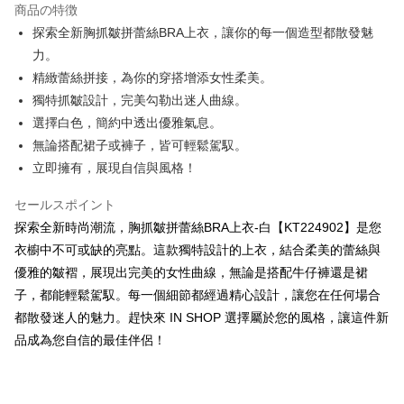
商品の特徴
Apple Pay
探索全新胸抓皺拼蕾絲BRA上衣，讓你的每一個造型都散發魅
力。
JKOPAY
精緻蕾絲拼接，為你的穿搭增添女性柔美。
Google Pay
獨特抓皺設計，完美勾勒出迷人曲線。
選擇白色，簡約中透出優雅氣息。
OP Pay Later
無論搭配裙子或褲子，皆可輕鬆駕馭。
説明
立即擁有，展現自信與風格！
【OP Pay Later 使用説明】
AFTEE代金後払い
1. 本サービスは台湾大哥大によって提供され、台湾大哥大のユーザーは追
加の申請なしで即時に利用可能です。
説明
セールスポイント
2. 支払い方法で「OP Pay Later」を選択すると、注文が成立した後に自動
一、 AFTEE代金後払いについて
探索全新時尚潮流，胸抓皺拼蕾絲BRA上衣-白【KT224902】是您
的に OP Pay Later の取引プロセスに移行し、携帯番号を確認後、分割払
ATM払い
1.お支払い方法でAFTEE代金後払いを選択すると、携帯電話認証ウィンド
衣櫥中不可或缺的亮點。這款獨特設計的上衣，結合柔美的蕾絲與
いの回数や支払い期限を選択し、支払いを確認すると取引が完了します。
ウが表示されます。
3. 実際の承認額、分割回数および費用については、後続の取引確認ページ
優雅的皺褶，展現出完美的女性曲線，無論是搭配牛仔褲還是裙
2.SMSで認証してお支払い手続を進めてください。
配送方法
を基準とします。
3.注文するときのお支払いは不要です。商品はご指定の住所に配送されま
子，都能輕鬆駕馭。每一個細節都經過精心設計，讓您在任何場合
4. 注文成立後30分以内に確認取引を行わない場合や審査が通過しない場
す。
全家取貨付款
合、注文は自動的にキャンセルされます。「転専審査」に未通過の状況が
都散發迷人的魅力。趕快來 IN SHOP 選擇屬於您的風格，讓這件新
4.ご注文が完了すると、携帯に支払い通知のSMSが届きます。アプリ会員
発生した場合は、システムの評価基準に達していないことを意味し、評価
配送毎にNT$60、NT$1,800以上で送料無料
の場合は、AFTEE アプリプッシュ通知が届きます。
品成為您自信的最佳伴侶！
内容についての説明はいたしかねます。
5.商品受け取り時のお支払いは不要です。商品を確かめてから、SMSまた
付款後全家取貨
はアプリの通知に従って、4大コンビニ、またはATM/オンラインバンキン
グでお支払いください。
配送毎にNT$60、NT$1,600以上で送料無料
【支払い方法の説明】