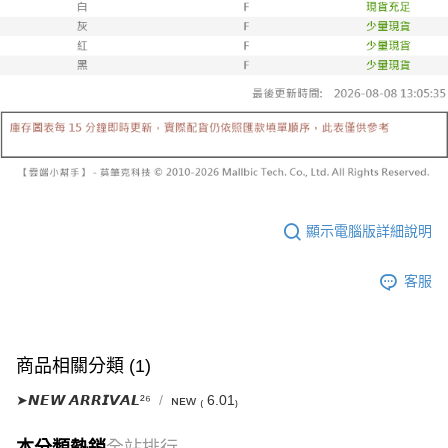
已關閉，請勿下單
1.本服務係由「台灣大哥大股份有限公司」（以下簡稱本公司）所提供，讓
※ 請注意：結帳手續完成當下不需立刻繳費，但若您需要取消訂單，請聯絡
用戶於交易時，得透過本服務購買商品或服務，並由商店將買賣／分期付款
每筆NT$10,000
購買商品的店家。未經商家同意取消之訂單仍視為有效，需透過AFTEE先享
買賣價金債權讓與本公司後，依約使用本公司帳單繳交帳款。
後付繳納相關費用。
2.基於同意付款使用「大哥付你分期」之契約關係目的，商店將以您的個人
已關閉，請勿下單(付取)
※ 交易是否成功請以「AFTEE先享後付 」之結帳頁面顯示為準，若有關於
資料（包含姓名、電話或地址）提供予台灣大哥大進項蒐集、處理及利用，
是否繳費成功／繳費後需取消欲退款等相關疑問，請聯繫「AFTEE先享後付
每筆NT$10,000
由本公司與您本人進行分期帳單所需資料之確認、核對及更正。
客戶支援中心」
https://netprotections.freshdesk.com/support/home
3.完整用戶服務條款，請詳閱以下連結：
https://oppay.tw/userRule
7-11取貨付款
【注意事項】
１．透過由恩沛科技股份有限公司提供之「AFTEE先享後付」服務完成之交
每筆NT$60，滿NT$1,800(含以上)免運費
易，需依本服務之必要範圍內提供個人資料，並將交易相關給付款項請求債
權轉讓予恩沛科技股份有限公司。
付款後7-11取貨
２．關於個人資料處理事宜，請瀏覽以下網址：
每筆NT$60，滿NT$1,600(含以上)免運費
https://aftee.tw/terms/#terms3
顯示電腦版詳細說明
３．未成年的使用者請事先徵得法定代理人或監護人之同意方可使用
宅配
「AFTEE先享後付」，若未經同意申辦者引起之損失，本公司不負相關責
客服
任。
每筆NT$100，滿NT$2,500(含以上)免運費
４．使用「AFTEE先享後付」時，將依據個別帳號之用戶狀況，依本公司即
時審查核予不同之上限額度；若仍有額度不足之情形，本公司將視審查結果
國家/地區配送
查看運費
請求用戶進行身份認證。
５．嚴禁一人註冊多個帳號或使用他人資訊註冊。若發現惡意使用之情形，
商品相關分類 (1)
恩沛科技股份有限公司將有權停止該用戶之使用額度並採取法律行動。
➤𝙉𝙀𝙒 𝘼𝙍𝙍𝙄𝙑𝘼𝙇²⁶
ɴᴇᴡ ₍ 6.01₎