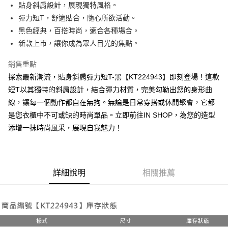
Apple Pay
貼身斜肩設計，展現獨特風格。
彈力短T，舒適貼合，隨心所欲活動。
街口支付
黑色經典，百搭時尚，適合各種場合。
Google Pay
新款上市，讓你成為眾人目光的焦點。
大哥付你分期
銷售重點
相關說明
探索最新潮流，貼身斜肩彈力短T-黑【KT224943】即刻登場！這款
【大哥付你分期使用說明】
短T以其獨特的斜肩設計，結合彈力材質，完美勾勒出您的身形曲
AFTEE先享後付
1.本服務由台灣大哥大提供，台灣大哥大用戶可立即使用無須另外申請。
2.付款方式選擇「大哥付你分期」，訂單成立後會自動跳轉到大哥付的交易
線，讓每一個動作都自在無拘。無論是日常穿搭或休閒聚會，它都
相關說明
流程，驗證手機門號後，選擇欲分期的期數、繳款截止日，確認付款後即完
是您衣櫃中不可或缺的時尚單品。立即前往IN SHOP，為您的造型
【關於「AFTEE先享後付」】
成交易。
ATM付款
AFTEE先享後付是「在收到商品之後才付款」的支付方式。 讓您購物簡單
添增一抹時尚風采，展現自我魅力！
3.實際核准額度、可分期數及費用金額請依後續交易確認頁面所載為準。
便利好安心！
4.訂單成立30分鐘內，如未前往確認交易或遇審核未通過，訂單將自動取
１．簡單：不需註冊會員、不需綁卡、不需儲值。
運送方式
消。如遇「轉專審核」未通過狀況，表示未達大哥付你分期系統評分，恕無
２．便利：只要手機號碼，簡訊認證，即可結帳。
法說明評估內容。
３．安心：先確認商品／服務後，再付款。
全家取貨付款
【繳款方式說明】
詳細說明
相關推薦
1.分期款項不併入電信帳單，「大哥付你分期」於每月結算日後寄送繳費提
每筆NT$60，滿NT$1,800(含以上)免運費
【「AFTEE先享後付」結帳流程】
醒簡訊。
１．於結帳方式選擇「AFTEE先享後付」後，將跳轉至「AFTEE先享後付」
2.透過簡訊連結打開帳單後，可選擇「超商條碼／台灣大直營門市／銀行轉
付款後全家取貨
結帳頁面，進行簡訊認證並確認金額後，即可完成結帳。
帳／街口支付／iPASS MONEY」等通路繳費。
２．訂單成立數日內，您將收到繳費通知簡訊。
每筆NT$60，滿NT$1,600(含以上)免運費
３．收到繳費通知簡訊後14天內，點擊此簡訊中的連結，可透過四大超商／
【注意事項】
ATM／網路銀行／等多元方式進行付款，方視為交易完成。