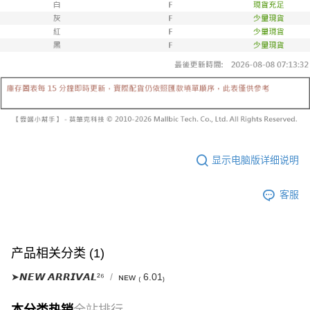
已關閉，請勿下單
【注意事项】
繳費期限，為商家向您請款的時間，再加上使用AFTEE可延長的天數所計算
1. 本服务系由 “台湾大哥大股份有限公司”所提供，让用户于交易时，得通过
每笔NT$10,000
出。使用AFTEE下訂可以延長您收到商品前的繳費天數，但無法保證一定能
本服务购买商品或服务，并由商店将买卖／分期付款买卖价金债权让与本公
夠在期限內收到商品(例如:預購商品或預計到貨時間較長者)。因此無論收到
司后，依约使用本公司账单缴交账款。
已關閉，請勿下單(付取)
商品與否，仍需要請您在AFTEE規定的時間內完成繳費。
2. 基于同意付款使用 “大哥付你分期”之契约关系目的，商店将以您的个人资
每笔NT$10,000
料（包含姓名、电话或地址）提供予台湾大哥大进项收集、处理及利用，由
二、付款限制
台湾大哥大与本人进行分期账单所需资料之确认、核对及更正。
1. 初次使用 AFTEE 時，將依認證結果及本公司審查結果，核予每個人不同
7-11取貨付款
3. 完整用户服务条款，请详阅以下链接：
https://oppay.tw/userRule
之上限額度
2. 結帳金額須大於NT$30
每笔NT$60，满NT$1,800(含以上)免运费
3. 目前僅支援台灣會員
付款後7-11取貨
三、聲明條款
每笔NT$60，满NT$1,600(含以上)免运费
「AFTEE先享後付」(下稱本服務)乃由恩沛科技股份有限公司(下稱 AFTEE )
显示电脑版详细说明
所提供，並由 AFTEE 向您收取款項。因使用本服務所須提供之個人資料(包
宅配
含但不限於訂購人姓名、電話，收件人姓名、電話、收件地址)，將交付予
客服
AFTEE 於本服務必要服務範圍內運用。關於 AFTEE 對於個人資料之蒐集、
每笔NT$100，满NT$2,500(含以上)免运费
處理、利用，詳參 AFTEE 官網之『個人資料蒐集、處理及利用告知聲明』
（
https://aftee.tw/privacypolicy/
）。
國家/地區配送
查看运费
若款項超過繳費期限，將根據當次的金額加收年利率 16% 的逾期滯納金。
产品相关分类 (1)
未成年的使用者，請事先徵得法定代理人或監護人之同意方可使用
AFTEE。
➤𝙉𝙀𝙒 𝘼𝙍𝙍𝙄𝙑𝘼𝙇²⁶
ɴᴇᴡ ₍ 6.01₎
若您對於個人資料之處理、利用有任何疑問，或欲行使相關法律權利，請聯
繫恩沛科技股份有限公司。若您不同意我們將上開所示之個人資料，連同必