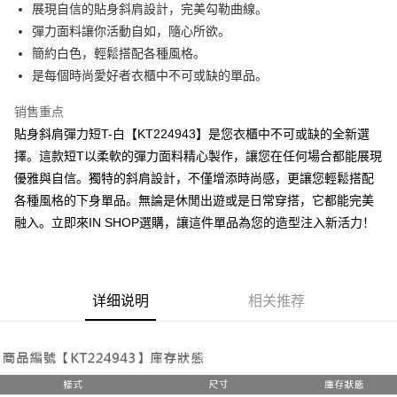
Apple Pay
展現自信的貼身斜肩設計，完美勾勒曲線。
彈力面料讓你活動自如，隨心所欲。
街口支付
簡約白色，輕鬆搭配各種風格。
Google Pay
是每個時尚愛好者衣櫃中不可或缺的單品。
大哥付你分期
销售重点
相关说明
貼身斜肩彈力短T-白【KT224943】是您衣櫃中不可或缺的全新選
【大哥付你分期使用说明】
擇。這款短T以柔軟的彈力面料精心製作，讓您在任何場合都能展現
AFTEE先享后付
1. 本服务由台湾大哥大提供，电信用户可立即使用无须另外申请。（限个人
月租型门号，不开放公司户及预付卡使用）
優雅與自信。獨特的斜肩設計，不僅增添時尚感，更讓您輕鬆搭配
相关说明
2. 付款方式选择 “大哥付你分期”，订单成立后会自动跳转到大哥付的交易流
各種風格的下身單品。無論是休閒出遊或是日常穿搭，它都能完美
一、關於 AFTEE先享後付
程，验证手机门号后，选择欲分期的期数、缴款截止日，确认付款后即完成
ATM付款
1. 於付款方式選擇AFTEE先享後付，將跳出AFTEE先享後付手機驗證視
融入。立即來IN SHOP選購，讓這件單品為您的造型注入新活力！
交易。
窗。
3. 实际核准额度、可分期数及费用金额请依后续交易确认页面所载为准。
2. 進行簡訊驗證之後，即可完成結帳手續。
运送方式
4. 订单成立30分钟内，如未前往确认交易或遇审核未通过，订单将自动取
3. 訂單確認後不需事先繳費，商品會配送至您的指定地址。
消。如遇 “转专审核”未通过状况，表示未达系统评分，恕无法说明评估内
4. 下訂完成後，您的手機會收到一封繳費通知簡訊，APP會員則會收到
全家取貨付款
容。
AFTEE APP推播通知。
详细说明
相关推荐
【缴款方式说明】
每笔NT$60，满NT$1,800(含以上)免运费
5. 收到商品當下無需繳費，確認無誤後，請再利用繳費通知簡訊或AFTEE
1. 分期款项不并入电信账单，“大哥付你分期”于每月结算日后寄送缴费提醒
APP於四大便利商店‧ATM/網銀等方式進行付款。
短信。
付款後全家取貨
2. 通过短信链接打开账单后，可选择 “超商条码／台湾大直营门市／银行转
請留意繳費期限為 14 天。唯有下載 AFTEE App 成為 AFTEE 會員者方能享
每笔NT$60，满NT$1,600(含以上)免运费
账／街口支付／iPASS MONEY”等通路缴费。
有最長 45 天內付款之服務。