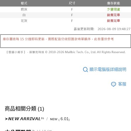
已關閉，請勿下單
1.本服務係由「台灣大哥大股份有限公司」（以下簡稱本公司）所提供，讓
※ 請注意：結帳手續完成當下不需立刻繳費，但若您需要取消訂單，請聯絡
用戶於交易時，得透過本服務購買商品或服務，並由商店將買賣／分期付款
每筆NT$10,000
購買商品的店家。未經商家同意取消之訂單仍視為有效，需透過AFTEE先享
買賣價金債權讓與本公司後，依約使用本公司帳單繳交帳款。
後付繳納相關費用。
2.基於同意付款使用「大哥付你分期」之契約關係目的，商店將以您的個人
已關閉，請勿下單(付取)
※ 交易是否成功請以「AFTEE先享後付 」之結帳頁面顯示為準，若有關於
資料（包含姓名、電話或地址）提供予台灣大哥大進項蒐集、處理及利用，
是否繳費成功／繳費後需取消欲退款等相關疑問，請聯繫「AFTEE先享後付
每筆NT$10,000
由本公司與您本人進行分期帳單所需資料之確認、核對及更正。
客戶支援中心」
https://netprotections.freshdesk.com/support/home
3.完整用戶服務條款，請詳閱以下連結：
https://oppay.tw/userRule
7-11取貨付款
【注意事項】
１．透過由恩沛科技股份有限公司提供之「AFTEE先享後付」服務完成之交
每筆NT$60，滿NT$1,800(含以上)免運費
易，需依本服務之必要範圍內提供個人資料，並將交易相關給付款項請求債
權轉讓予恩沛科技股份有限公司。
付款後7-11取貨
２．關於個人資料處理事宜，請瀏覽以下網址：
每筆NT$60，滿NT$1,600(含以上)免運費
https://aftee.tw/terms/#terms3
顯示電腦版詳細說明
３．未成年的使用者請事先徵得法定代理人或監護人之同意方可使用
宅配
「AFTEE先享後付」，若未經同意申辦者引起之損失，本公司不負相關責
任。
每筆NT$100，滿NT$2,500(含以上)免運費
客服
４．使用「AFTEE先享後付」時，將依據個別帳號之用戶狀況，依本公司即
時審查核予不同之上限額度；若仍有額度不足之情形，本公司將視審查結果
國家/地區配送
查看運費
請求用戶進行身份認證。
５．嚴禁一人註冊多個帳號或使用他人資訊註冊。若發現惡意使用之情形，
商品相關分類 (1)
恩沛科技股份有限公司將有權停止該用戶之使用額度並採取法律行動。
➤𝙉𝙀𝙒 𝘼𝙍𝙍𝙄𝙑𝘼𝙇²⁶
ɴᴇᴡ ₍ 6.01₎