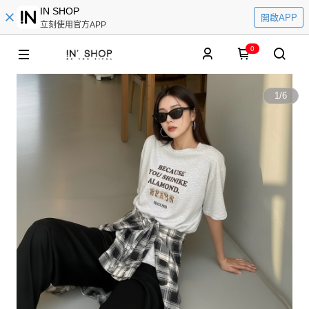
IN SHOP
開啟APP
立刻使用官方APP
0
1
/
6