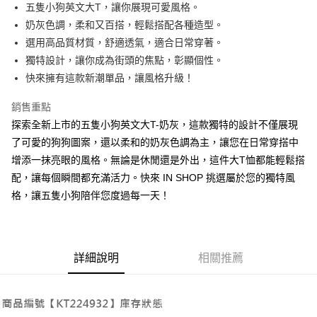
Apple Pay
五隻小狗英文大T，讓你展現可愛風格。
奶灰色調，柔和又百搭，輕鬆搭配各種造型。
街口支付
選用高品質材質，舒適透氣，適合日常穿著。
Google Pay
獨特設計，讓你成為街頭的焦點，彰顯個性。
快來擁有這款新潮單品，讓風格升級！
大哥付你分期
相關說明
銷售重點
【大哥付你分期使用說明】
探索全新上市的五隻小狗英文大T-奶灰，這款獨特的設計不僅展現
AFTEE先享後付
1.本服務由台灣大哥大提供，台灣大哥大用戶可立即使用無須另外申請。
2.付款方式選擇「大哥付你分期」，訂單成立後會自動跳轉到大哥付的交易
了可愛的狗狗圖案，還以柔和的奶灰色調為主，讓您在日常穿搭中
相關說明
流程，驗證手機門號後，選擇欲分期的期數、繳款截止日，確認付款後即完
增添一抹亮眼的風格。無論是休閒還是外出，這件大T恤都能輕鬆搭
【關於「AFTEE先享後付」】
成交易。
ATM付款
AFTEE先享後付是「在收到商品之後才付款」的支付方式。 讓您購物簡單
配，讓每個瞬間都充滿活力。快來 IN SHOP 挑選屬於您的獨特風
3.實際核准額度、可分期數及費用金額請依後續交易確認頁面所載為準。
便利好安心！
4.訂單成立30分鐘內，如未前往確認交易或遇審核未通過，訂單將自動取
格，讓五隻小狗陪伴您度過每一天！
１．簡單：不需註冊會員、不需綁卡、不需儲值。
運送方式
消。如遇「轉專審核」未通過狀況，表示未達大哥付你分期系統評分，恕無
２．便利：只要手機號碼，簡訊認證，即可結帳。
法說明評估內容。
３．安心：先確認商品／服務後，再付款。
全家取貨付款
【繳款方式說明】
1.分期款項不併入電信帳單，「大哥付你分期」於每月結算日後寄送繳費提
每筆NT$60，滿NT$1,800(含以上)免運費
【「AFTEE先享後付」結帳流程】
醒簡訊。
詳細說明
相關推薦
１．於結帳方式選擇「AFTEE先享後付」後，將跳轉至「AFTEE先享後付」
2.透過簡訊連結打開帳單後，可選擇「超商條碼／台灣大直營門市／銀行轉
付款後全家取貨
結帳頁面，進行簡訊認證並確認金額後，即可完成結帳。
帳／街口支付／iPASS MONEY」等通路繳費。
２．訂單成立數日內，您將收到繳費通知簡訊。
每筆NT$60，滿NT$1,600(含以上)免運費
３．收到繳費通知簡訊後14天內，點擊此簡訊中的連結，可透過四大超商／
【注意事項】
ATM／網路銀行／等多元方式進行付款，方視為交易完成。