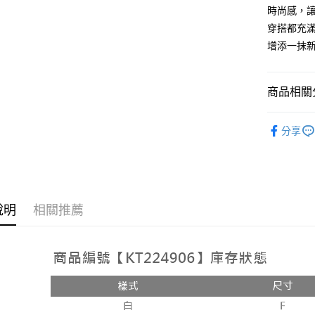
AFTEE先
時尚感，讓
1.本服務
2.付款方
相關說明
穿搭都充
流程，驗
【關於「A
增添一抹
ATM付款
完成交易
AFTEE
3.實際核
便利好安
4.訂單成
１．簡單
消。如遇
２．便利
商品相關分
運送方式
無法說明
３．安心
【繳款方
➤𝙉𝙀𝙒 𝘼𝙍
全家取貨
1.分期款
【「AFT
分享
醒簡訊。
每筆NT$6
１．於結帳
2.透過簡
付」結帳
帳／街口支
付款後全
２．訂單
３．收到繳
每筆NT$6
【注意事
／ATM／
1.本服務
※ 請注意
說明
相關推薦
已關閉，
用戶於交
絡購買商品
款買賣價
先享後付
每筆NT$10
2.基於同
※ 交易是
資料（包
是否繳費成
已關閉，請
用，由本
付客戶支
每筆NT$10
3.完整用
【注意事
7-11取貨
１．透過由