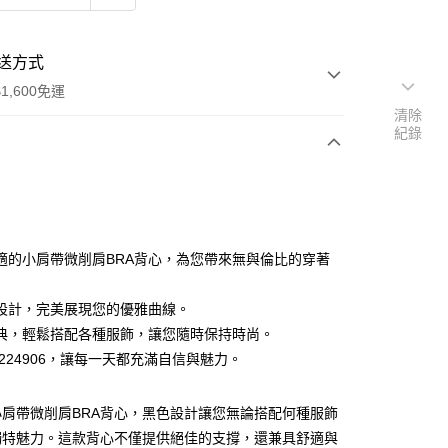
送方式
1,600免運
清除
紀錄
次付款
付款
適的小肩帶微削肩BRA背心，為您帶來無與倫比的穿著
設計，完美展現您的優雅曲線。
典，輕鬆搭配各種服飾，讓您隨時保持時尚。
T224906，讓每一天都充滿自信與魅力。
y
分期
小肩帶微削肩BRA背心，黑色設計讓您無論搭配何種服飾
獨特魅力。這款背心不僅提供絕佳的支撐，還兼具舒適與
你分期使用說明】