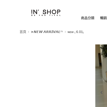
商品分類
暢銷排
首頁
➤𝙉𝙀𝙒 𝘼𝙍𝙍𝙄𝙑𝘼𝙇²⁶
ɴᴇᴡ ₍ 6.01₎