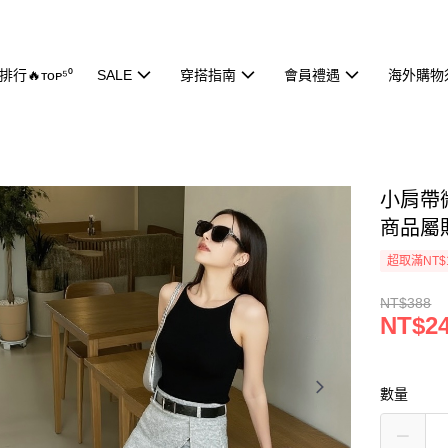
行🔥ᴛᴏᴘ⁵⁰
SALE
穿搭指南
會員禮遇
海外購物
小肩帶微
商品屬
超取滿NT$
NT$388
NT$2
數量