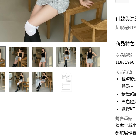
付款與運
超取滿NT$
付款方式
商品特色
信用卡一
商品編號
11851950
超商取貨
商品特色
LINE Pay
輕盈舒
體驗。
Apple Pay
精緻的
街口支付
黑色經
選擇K
Google Pa
銷售重點
大哥付你
探索全新
相關說明
都能展現
【大哥付