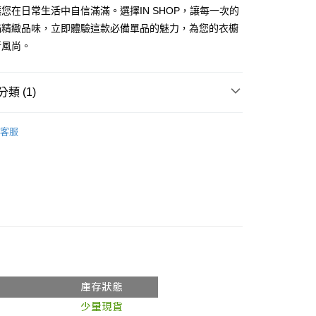
享後付
您在日常生活中自信滿滿。選擇IN SHOP，讓每一次的
由台灣大哥大提供，台灣大哥大用戶可立即使用無須另外申請。
式選擇「大哥付你分期」，訂單成立後會自動跳轉到大哥付的交易
滿精緻品味，立即體驗這款必備單品的魅力，為您的衣櫥
證手機門號後，選擇欲分期的期數、繳款截止日，確認付款後即
FTEE先享後付」】
新風尚。
。
先享後付是「在收到商品之後才付款」的支付方式。 讓您購物簡單
准額度、可分期數及費用金額請依後續交易確認頁面所載為準。
心！
立30分鐘內，如未前往確認交易或遇審核未通過，訂單將自動取
：不需註冊會員、不需綁卡、不需儲值。
「轉專審核」未通過狀況，表示未達大哥付你分期系統評分，恕
：只要手機號碼，簡訊認證，即可結帳。
類 (1)
評估內容。
：先確認商品／服務後，再付款。
式說明】
𝙍𝙄𝙑𝘼𝙇²⁶
ɴᴇᴡ ₍ 6.01₎
付款
項不併入電信帳單，「大哥付你分期」於每月結算日後寄送繳費提
EE先享後付」結帳流程】
客服
0，滿NT$1,800(含以上)免運費
方式選擇「AFTEE先享後付」後，將跳轉至「AFTEE先享後
訊連結打開帳單後，可選擇「超商條碼／台灣大直營門市／銀行轉
頁面，進行簡訊認證並確認金額後，即可完成結帳。
付／iPASS MONEY」等通路繳費。
家取貨
成立數日內，您將收到繳費通知簡訊。
費通知簡訊後14天內，點擊此簡訊中的連結，可透過四大超商
0，滿NT$1,600(含以上)免運費
項】
網路銀行／等多元方式進行付款，方視為交易完成。
係由「台灣大哥大股份有限公司」（以下簡稱本公司）所提供，讓
：結帳手續完成當下不需立刻繳費，但若您需要取消訂單，請聯
請勿下單
易時，得透過本服務購買商品或服務，並由商店將買賣／分期付
的店家。未經商家同意取消之訂單仍視為有效，需透過AFTEE
金債權讓與本公司後，依約使用本公司帳單繳交帳款。
繳納相關費用。
,000
意付款使用「大哥付你分期」之契約關係目的，商店將以您的個人
否成功請以「AFTEE先享後付 」之結帳頁面顯示為準，若有關於
含姓名、電話或地址）提供予台灣大哥大進項蒐集、處理及利
功／繳費後需取消欲退款等相關疑問，請聯繫「AFTEE先享後
勿下單(付取)
公司與您本人進行分期帳單所需資料之確認、核對及更正。
援中心」
https://netprotections.freshdesk.com/support/home
,000
戶服務條款，請詳閱以下連結：
https://oppay.tw/userRule
項】
付款
恩沛科技股份有限公司提供之「AFTEE先享後付」服務完成之