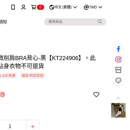
0
中文 (繁體)
TWD
須知
削肩BRA背心-黑【KT224906】。此
貼身衣物不可退貨
1,600免運
國家/地區配送
49