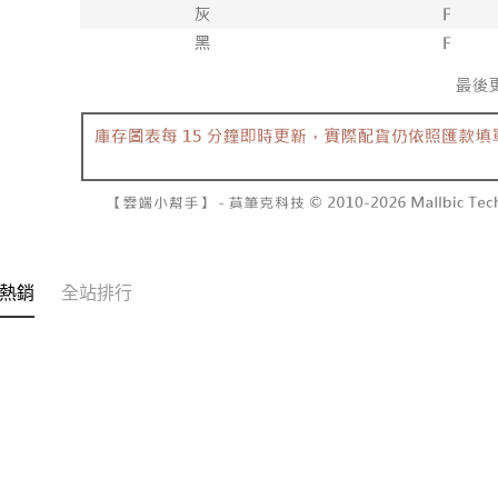
交易，需
每筆NT$6
求債權轉
２．關於
付款後7-1
https://aft
每筆NT$6
３．未成
「AFTE
宅配
任。
４．使用「
每筆NT$1
即時審查
結果請求
國家/地區
５．嚴禁
形，恩沛
動。
熱銷
全站排行