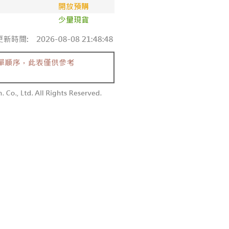
依本服務之必要範圍內提供個人資料，並將交易相關給付款項請
0，滿NT$1,800(含以上)免運費
讓予恩沛科技股份有限公司。
個人資料處理事宜，請瀏覽以下網址：
1取貨
ee.tw/terms/#terms3
0，滿NT$1,600(含以上)免運費
年的使用者請事先徵得法定代理人或監護人之同意方可使用
E先享後付」，若未經同意申辦者引起之損失，本公司不負相關責
AFTEE先享後付」時，將依據個別帳號之用戶狀況，依本公司
00，滿NT$2,500(含以上)免運費
核予不同之上限額度；若仍有額度不足之情形，本公司將視審查
用戶進行身份認證。
配送
查看運費
一人註冊多個帳號或使用他人資訊註冊。若發現惡意使用之情
科技股份有限公司將有權停止該用戶之使用額度並採取法律行