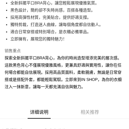
Apple Pay
全新斜擺平口BRA背心，讓您輕鬆展現優雅氣質。
黑色設計，簡約卻不失時尚感，百搭各種造型。
街口支付
採用高彈性材質，完美貼合，提供舒適支撐。
Google Pay
獨特剪裁，打造迷人曲線，讓每個角度都自信動人。
適合日常穿搭或特別場合，是衣櫃必備單品。
大哥付你分期
立即擁有，展現您的獨特魅力！
相关说明
【大哥付你分期使用说明】
销售重点
AFTEE先享后付
1. 本服务由台湾大哥大提供，电信用户可立即使用无须另外申请。（限个人
月租型门号，不开放公司户及预付卡使用）
探索全新斜擺平口BRA背心，為你的時尚造型增添完美的層次感。
相关说明
2. 付款方式选择 “大哥付你分期”，订单成立后会自动跳转到大哥付的交易流
這款黑色背心不僅展現優雅風格，更兼具舒適與實用性，讓你在任
一、關於 AFTEE先享後付
程，验证手机门号后，选择欲分期的期数、缴款截止日，确认付款后即完成
ATM付款
1. 於付款方式選擇AFTEE先享後付，將跳出AFTEE先享後付手機驗證視
何場合都能自信展現。採用高品質面料，柔軟親膚，無論是日常穿
交易。
窗。
3. 实际核准额度、可分期数及费用金额请依后续交易确认页面所载为准。
搭或是搭配外套，都能輕鬆駕馭。立即來到IN SHOP，為你的衣櫥
2. 進行簡訊驗證之後，即可完成結帳手續。
运送方式
4. 订单成立30分钟内，如未前往确认交易或遇审核未通过，订单将自动取
3. 訂單確認後不需事先繳費，商品會配送至您的指定地址。
注入一抹新意，讓每一天都充滿自信與魅力。
消。如遇 “转专审核”未通过状况，表示未达系统评分，恕无法说明评估内
4. 下訂完成後，您的手機會收到一封繳費通知簡訊，APP會員則會收到
全家取貨付款
容。
AFTEE APP推播通知。
【缴款方式说明】
每笔NT$60，满NT$1,800(含以上)免运费
5. 收到商品當下無需繳費，確認無誤後，請再利用繳費通知簡訊或AFTEE
1. 分期款项不并入电信账单，“大哥付你分期”于每月结算日后寄送缴费提醒
APP於四大便利商店‧ATM/網銀等方式進行付款。
短信。
付款後全家取貨
详细说明
相关推荐
2. 通过短信链接打开账单后，可选择 “超商条码／台湾大直营门市／银行转
請留意繳費期限為 14 天。唯有下載 AFTEE App 成為 AFTEE 會員者方能享
每笔NT$60，满NT$1,600(含以上)免运费
账／街口支付／iPASS MONEY”等通路缴费。
有最長 45 天內付款之服務。