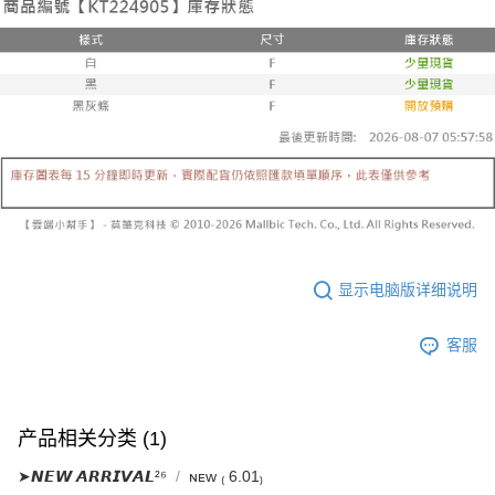
已關閉，請勿下單
【注意事项】
繳費期限，為商家向您請款的時間，再加上使用AFTEE可延長的天數所計算
1. 本服务系由 “台湾大哥大股份有限公司”所提供，让用户于交易时，得通过
每笔NT$10,000
出。使用AFTEE下訂可以延長您收到商品前的繳費天數，但無法保證一定能
本服务购买商品或服务，并由商店将买卖／分期付款买卖价金债权让与本公
夠在期限內收到商品(例如:預購商品或預計到貨時間較長者)。因此無論收到
司后，依约使用本公司账单缴交账款。
已關閉，請勿下單(付取)
商品與否，仍需要請您在AFTEE規定的時間內完成繳費。
2. 基于同意付款使用 “大哥付你分期”之契约关系目的，商店将以您的个人资
每笔NT$10,000
料（包含姓名、电话或地址）提供予台湾大哥大进项收集、处理及利用，由
二、付款限制
台湾大哥大与本人进行分期账单所需资料之确认、核对及更正。
1. 初次使用 AFTEE 時，將依認證結果及本公司審查結果，核予每個人不同
7-11取貨付款
3. 完整用户服务条款，请详阅以下链接：
https://oppay.tw/userRule
之上限額度
2. 結帳金額須大於NT$30
每笔NT$60，满NT$1,800(含以上)免运费
3. 目前僅支援台灣會員
付款後7-11取貨
三、聲明條款
每笔NT$60，满NT$1,600(含以上)免运费
「AFTEE先享後付」(下稱本服務)乃由恩沛科技股份有限公司(下稱 AFTEE )
所提供，並由 AFTEE 向您收取款項。因使用本服務所須提供之個人資料(包
宅配
显示电脑版详细说明
含但不限於訂購人姓名、電話，收件人姓名、電話、收件地址)，將交付予
AFTEE 於本服務必要服務範圍內運用。關於 AFTEE 對於個人資料之蒐集、
每笔NT$100，满NT$2,500(含以上)免运费
處理、利用，詳參 AFTEE 官網之『個人資料蒐集、處理及利用告知聲明』
客服
（
https://aftee.tw/privacypolicy/
）。
國家/地區配送
查看运费
若款項超過繳費期限，將根據當次的金額加收年利率 16% 的逾期滯納金。
未成年的使用者，請事先徵得法定代理人或監護人之同意方可使用
AFTEE。
产品相关分类 (1)
若您對於個人資料之處理、利用有任何疑問，或欲行使相關法律權利，請聯
➤𝙉𝙀𝙒 𝘼𝙍𝙍𝙄𝙑𝘼𝙇²⁶
ɴᴇᴡ ₍ 6.01₎
繫恩沛科技股份有限公司。若您不同意我們將上開所示之個人資料，連同必