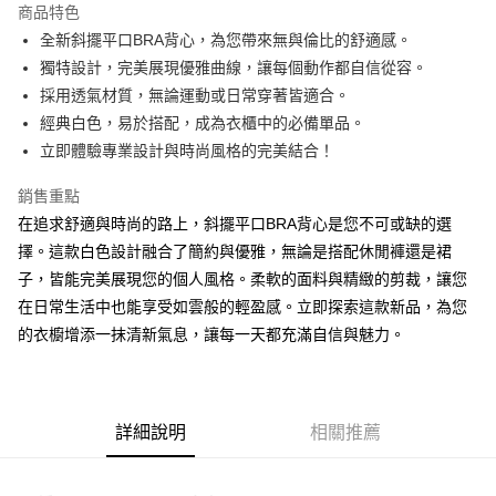
商品特色
Apple Pay
全新斜擺平口BRA背心，為您帶來無與倫比的舒適感。
獨特設計，完美展現優雅曲線，讓每個動作都自信從容。
街口支付
採用透氣材質，無論運動或日常穿著皆適合。
Google Pay
經典白色，易於搭配，成為衣櫃中的必備單品。
立即體驗專業設計與時尚風格的完美結合！
大哥付你分期
相關說明
銷售重點
【大哥付你分期使用說明】
在追求舒適與時尚的路上，斜擺平口BRA背心是您不可或缺的選
AFTEE先享後付
1.本服務由台灣大哥大提供，台灣大哥大用戶可立即使用無須另外申請。
2.付款方式選擇「大哥付你分期」，訂單成立後會自動跳轉到大哥付的交易
擇。這款白色設計融合了簡約與優雅，無論是搭配休閒褲還是裙
相關說明
流程，驗證手機門號後，選擇欲分期的期數、繳款截止日，確認付款後即完
子，皆能完美展現您的個人風格。柔軟的面料與精緻的剪裁，讓您
【關於「AFTEE先享後付」】
成交易。
ATM付款
AFTEE先享後付是「在收到商品之後才付款」的支付方式。 讓您購物簡單
在日常生活中也能享受如雲般的輕盈感。立即探索這款新品，為您
3.實際核准額度、可分期數及費用金額請依後續交易確認頁面所載為準。
便利好安心！
4.訂單成立30分鐘內，如未前往確認交易或遇審核未通過，訂單將自動取
的衣櫥增添一抹清新氣息，讓每一天都充滿自信與魅力。
１．簡單：不需註冊會員、不需綁卡、不需儲值。
運送方式
消。如遇「轉專審核」未通過狀況，表示未達大哥付你分期系統評分，恕無
２．便利：只要手機號碼，簡訊認證，即可結帳。
法說明評估內容。
３．安心：先確認商品／服務後，再付款。
全家取貨付款
【繳款方式說明】
1.分期款項不併入電信帳單，「大哥付你分期」於每月結算日後寄送繳費提
每筆NT$60，滿NT$1,800(含以上)免運費
【「AFTEE先享後付」結帳流程】
醒簡訊。
詳細說明
相關推薦
１．於結帳方式選擇「AFTEE先享後付」後，將跳轉至「AFTEE先享後付」
2.透過簡訊連結打開帳單後，可選擇「超商條碼／台灣大直營門市／銀行轉
付款後全家取貨
結帳頁面，進行簡訊認證並確認金額後，即可完成結帳。
帳／街口支付／iPASS MONEY」等通路繳費。
２．訂單成立數日內，您將收到繳費通知簡訊。
每筆NT$60，滿NT$1,600(含以上)免運費