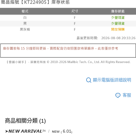
３．收到繳費通知簡訊後14天內，點擊此簡訊中的連結，可透過四大超商／
【注意事項】
ATM／網路銀行／等多元方式進行付款，方視為交易完成。
已關閉，請勿下單
1.本服務係由「台灣大哥大股份有限公司」（以下簡稱本公司）所提供，讓
※ 請注意：結帳手續完成當下不需立刻繳費，但若您需要取消訂單，請聯絡
用戶於交易時，得透過本服務購買商品或服務，並由商店將買賣／分期付款
每筆NT$10,000
購買商品的店家。未經商家同意取消之訂單仍視為有效，需透過AFTEE先享
買賣價金債權讓與本公司後，依約使用本公司帳單繳交帳款。
後付繳納相關費用。
2.基於同意付款使用「大哥付你分期」之契約關係目的，商店將以您的個人
已關閉，請勿下單(付取)
※ 交易是否成功請以「AFTEE先享後付 」之結帳頁面顯示為準，若有關於
資料（包含姓名、電話或地址）提供予台灣大哥大進項蒐集、處理及利用，
是否繳費成功／繳費後需取消欲退款等相關疑問，請聯繫「AFTEE先享後付
每筆NT$10,000
由本公司與您本人進行分期帳單所需資料之確認、核對及更正。
客戶支援中心」
https://netprotections.freshdesk.com/support/home
3.完整用戶服務條款，請詳閱以下連結：
https://oppay.tw/userRule
7-11取貨付款
【注意事項】
１．透過由恩沛科技股份有限公司提供之「AFTEE先享後付」服務完成之交
每筆NT$60，滿NT$1,800(含以上)免運費
易，需依本服務之必要範圍內提供個人資料，並將交易相關給付款項請求債
權轉讓予恩沛科技股份有限公司。
付款後7-11取貨
２．關於個人資料處理事宜，請瀏覽以下網址：
每筆NT$60，滿NT$1,600(含以上)免運費
https://aftee.tw/terms/#terms3
顯示電腦版詳細說明
３．未成年的使用者請事先徵得法定代理人或監護人之同意方可使用
宅配
「AFTEE先享後付」，若未經同意申辦者引起之損失，本公司不負相關責
任。
每筆NT$100，滿NT$2,500(含以上)免運費
客服
４．使用「AFTEE先享後付」時，將依據個別帳號之用戶狀況，依本公司即
時審查核予不同之上限額度；若仍有額度不足之情形，本公司將視審查結果
國家/地區配送
查看運費
請求用戶進行身份認證。
５．嚴禁一人註冊多個帳號或使用他人資訊註冊。若發現惡意使用之情形，
商品相關分類 (1)
恩沛科技股份有限公司將有權停止該用戶之使用額度並採取法律行動。
➤𝙉𝙀𝙒 𝘼𝙍𝙍𝙄𝙑𝘼𝙇²⁶
ɴᴇᴡ ₍ 6.01₎