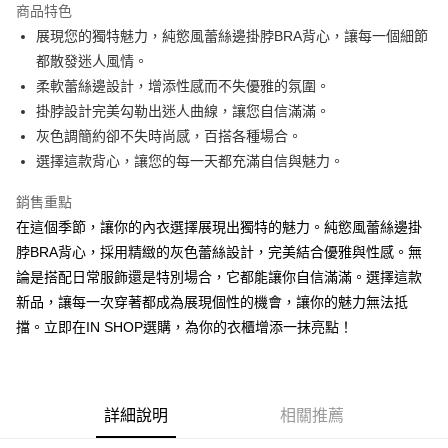
商品特色
Apple Pay
展現您的獨特魅力，純慾風蕾絲邊掛脖BRA背心，讓每一個細節
都散發迷人風情。
街口支付
柔軟蕾絲邊設計，增添性感而不失優雅的氛圍。
Google Pay
掛脖設計完美勾勒出迷人曲線，讓您自信滿滿。
灰色調簡約卻不失時尚感，百搭各種場合。
大哥付你分期
選擇這款背心，讓您的每一天都充滿自信與魅力。
相關說明
【大哥付你分期使用說明】
銷售重點
AFTEE先享後付
1.本服務由台灣大哥大提供，台灣大哥大用戶可立即使用無須另外申請。
2.付款方式選擇「大哥付你分期」，訂單成立後會自動跳轉到大哥付的交易
在這個季節，讓你的內衣選擇展現出獨特的魅力。純慾風蕾絲邊掛
相關說明
流程，驗證手機門號後，選擇欲分期的期數、繳款截止日，確認付款後即完
脖BRA背心，採用精緻的灰色蕾絲設計，完美結合優雅與性感。無
【關於「AFTEE先享後付」】
成交易。
ATM付款
AFTEE先享後付是「在收到商品之後才付款」的支付方式。 讓您購物簡單
論是搭配日常服飾還是特別場合，它都能讓你自信滿滿。選擇這款
3.實際核准額度、可分期數及費用金額請依後續交易確認頁面所載為準。
便利好安心！
4.訂單成立30分鐘內，如未前往確認交易或遇審核未通過，訂單將自動取
新品，讓每一次穿著都成為展現個性的機會，讓你的魅力無法抵
１．簡單：不需註冊會員、不需綁卡、不需儲值。
運送方式
消。如遇「轉專審核」未通過狀況，表示未達大哥付你分期系統評分，恕無
２．便利：只要手機號碼，簡訊認證，即可結帳。
擋。立即在IN SHOP選購，為你的衣櫃增添一抹亮點！
法說明評估內容。
３．安心：先確認商品／服務後，再付款。
全家取貨付款
【繳款方式說明】
1.分期款項不併入電信帳單，「大哥付你分期」於每月結算日後寄送繳費提
每筆NT$60，滿NT$1,800(含以上)免運費
【「AFTEE先享後付」結帳流程】
醒簡訊。
１．於結帳方式選擇「AFTEE先享後付」後，將跳轉至「AFTEE先享後付」
2.透過簡訊連結打開帳單後，可選擇「超商條碼／台灣大直營門市／銀行轉
付款後全家取貨
結帳頁面，進行簡訊認證並確認金額後，即可完成結帳。
詳細說明
相關推薦
帳／街口支付／iPASS MONEY」等通路繳費。
２．訂單成立數日內，您將收到繳費通知簡訊。
每筆NT$60，滿NT$1,600(含以上)免運費