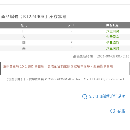
有最長 45 天內付款之服務。
已關閉，請勿下單
【注意事项】
繳費期限，為商家向您請款的時間，再加上使用AFTEE可延長的天數所計算
1. 本服务系由 “台湾大哥大股份有限公司”所提供，让用户于交易时，得通过
每笔NT$10,000
出。使用AFTEE下訂可以延長您收到商品前的繳費天數，但無法保證一定能
本服务购买商品或服务，并由商店将买卖／分期付款买卖价金债权让与本公
夠在期限內收到商品(例如:預購商品或預計到貨時間較長者)。因此無論收到
司后，依约使用本公司账单缴交账款。
已關閉，請勿下單(付取)
商品與否，仍需要請您在AFTEE規定的時間內完成繳費。
2. 基于同意付款使用 “大哥付你分期”之契约关系目的，商店将以您的个人资
每笔NT$10,000
料（包含姓名、电话或地址）提供予台湾大哥大进项收集、处理及利用，由
二、付款限制
台湾大哥大与本人进行分期账单所需资料之确认、核对及更正。
1. 初次使用 AFTEE 時，將依認證結果及本公司審查結果，核予每個人不同
7-11取貨付款
3. 完整用户服务条款，请详阅以下链接：
https://oppay.tw/userRule
之上限額度
2. 結帳金額須大於NT$30
每笔NT$60，满NT$1,800(含以上)免运费
3. 目前僅支援台灣會員
付款後7-11取貨
三、聲明條款
每笔NT$60，满NT$1,600(含以上)免运费
「AFTEE先享後付」(下稱本服務)乃由恩沛科技股份有限公司(下稱 AFTEE )
所提供，並由 AFTEE 向您收取款項。因使用本服務所須提供之個人資料(包
宅配
含但不限於訂購人姓名、電話，收件人姓名、電話、收件地址)，將交付予
AFTEE 於本服務必要服務範圍內運用。關於 AFTEE 對於個人資料之蒐集、
每笔NT$100，满NT$2,500(含以上)免运费
處理、利用，詳參 AFTEE 官網之『個人資料蒐集、處理及利用告知聲明』
显示电脑版详细说明
（
https://aftee.tw/privacypolicy/
）。
國家/地區配送
查看运费
若款項超過繳費期限，將根據當次的金額加收年利率 16% 的逾期滯納金。
客服
未成年的使用者，請事先徵得法定代理人或監護人之同意方可使用
AFTEE。