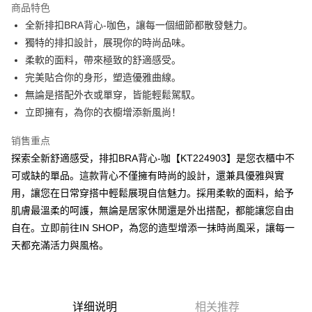
商品特色
Apple Pay
全新排扣BRA背心-咖色，讓每一個細節都散發魅力。
獨特的排扣設計，展現你的時尚品味。
街口支付
柔軟的面料，帶來極致的舒適感受。
Google Pay
完美貼合你的身形，塑造優雅曲線。
無論是搭配外衣或單穿，皆能輕鬆駕馭。
大哥付你分期
立即擁有，為你的衣櫥增添新風尚！
相关说明
【大哥付你分期使用说明】
销售重点
AFTEE先享后付
1. 本服务由台湾大哥大提供，电信用户可立即使用无须另外申请。（限个人
月租型门号，不开放公司户及预付卡使用）
探索全新舒適感受，排扣BRA背心-咖【KT224903】是您衣櫃中不
相关说明
2. 付款方式选择 “大哥付你分期”，订单成立后会自动跳转到大哥付的交易流
可或缺的單品。這款背心不僅擁有時尚的設計，還兼具優雅與實
一、關於 AFTEE先享後付
程，验证手机门号后，选择欲分期的期数、缴款截止日，确认付款后即完成
ATM付款
1. 於付款方式選擇AFTEE先享後付，將跳出AFTEE先享後付手機驗證視
用，讓您在日常穿搭中輕鬆展現自信魅力。採用柔軟的面料，給予
交易。
窗。
3. 实际核准额度、可分期数及费用金额请依后续交易确认页面所载为准。
肌膚最溫柔的呵護，無論是居家休閒還是外出搭配，都能讓您自由
2. 進行簡訊驗證之後，即可完成結帳手續。
运送方式
4. 订单成立30分钟内，如未前往确认交易或遇审核未通过，订单将自动取
3. 訂單確認後不需事先繳費，商品會配送至您的指定地址。
自在。立即前往IN SHOP，為您的造型增添一抹時尚風采，讓每一
消。如遇 “转专审核”未通过状况，表示未达系统评分，恕无法说明评估内
4. 下訂完成後，您的手機會收到一封繳費通知簡訊，APP會員則會收到
全家取貨付款
天都充滿活力與風格。
容。
AFTEE APP推播通知。
【缴款方式说明】
每笔NT$60，满NT$1,800(含以上)免运费
5. 收到商品當下無需繳費，確認無誤後，請再利用繳費通知簡訊或AFTEE
1. 分期款项不并入电信账单，“大哥付你分期”于每月结算日后寄送缴费提醒
APP於四大便利商店‧ATM/網銀等方式進行付款。
短信。
付款後全家取貨
2. 通过短信链接打开账单后，可选择 “超商条码／台湾大直营门市／银行转
請留意繳費期限為 14 天。唯有下載 AFTEE App 成為 AFTEE 會員者方能享
每笔NT$60，满NT$1,600(含以上)免运费
详细说明
相关推荐
账／街口支付／iPASS MONEY”等通路缴费。