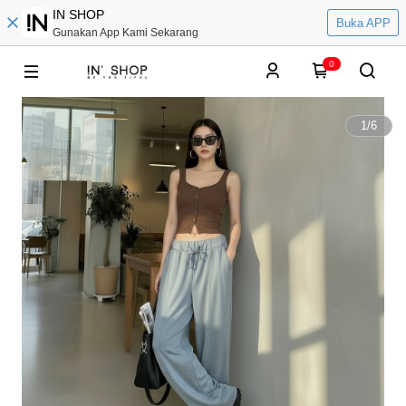
IN SHOP
Buka APP
Gunakan App Kami Sekarang
0
1
/
6