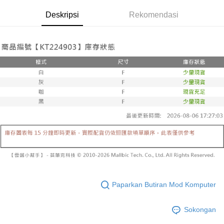
yang dikenakan adalah tertakluk kepada maklumat yang dinyatakan
pembayaran di empat kedai serbaneka utama, ATM atau perbankan
付款後全家取貨
pada halaman pengesahan transaksi seterusnya.
Deskripsi
Rekomendasi
dalam talian dengan SMS pembayaran atau pemberitahuan tolak aplikasi
NT$60/pesanan | Penghantaran percuma untuk pesanan
AFTEE.
Jika transaksi tidak disahkan dalam masa 30 minit selepas pesanan
NT$1,600 atau lebih
dibuat, atau jika permohonan gagal dalam proses semakan, pesanan
Sila ambil perhatian bahawa tempoh pembayaran adalah 14 hari. Walau
akan dibatalkan secara automatik. Jika permohonan gagal pada
已關閉，請勿下單
bagaimanapun, bagi mereka yang telah memuat turun Aplikasi AFTEE
peringkat "semakan manual", ini bermakna kriteria pemarkahan sistem
dan mendaftar sebagai ahli AFTEE boleh menikmati tempoh pembayaran
NT$10,000/pesanan
tidak dipenuhi; butiran penilaian khusus tidak akan didedahkan.
sehingga 45 hari.
已關閉，請勿下單(付取)
[Arahan Pembayaran]
Tempoh pembayaran dikira dari masa kedai meminta pembayaran anda,
ditambah dengan bilangan hari yang boleh dilanjutkan oleh AFTEE. Anda
NT$10,000/pesanan
Pembayaran ansuran melalui OP Pay Later akan dibilkan secara
boleh melanjutkan tempoh pembayaran anda sebelum anda menerima
berasingan dan tidak termasuk dalam bil telekom anda. SMS peringatan
pesanan. Walau bagaimanapun, tiada jaminan bahawa anda boleh
7-11取貨付款
pembayaran akan dihantar selepas kitaran bil bulanan.
menerima pesanan anda semasa tempoh pembayaran (cth.: produk
NT$60/pesanan | Penghantaran percuma untuk pesanan
prapesanan atau produk yang mungkin mengambil masa yang lebih
Selepas mengakses bil melalui pautan dalam SMS, anda boleh
NT$1,800 atau lebih
lama untuk dihantar). Oleh itu, anda dikehendaki membuat pembayaran
menyelesaikan pembayaran anda melalui salah satu saluran berikut: kod
kepada AFTEE dalam tempoh sama ada anda menerima pesanan.
bar kedai serbaneka, kedai runcit Taiwan Mobile, pemindahan bank,
付款後7-11取貨
JKOPay, atau iPASS MONEY.
Kedua, Sekatan Pembayaran
NT$60/pesanan | Penghantaran percuma untuk pesanan
1. Jumlah yang diperakui untuk pengguna kali pertama boleh sehingga
[Nota Penting]
Paparkan Butiran Mod Komputer
NT$1,600 atau lebih
NT$10,000. Amaun diperakui sebenar yang diluluskan akan berdasarkan
keputusan pensijilan dan semakan oleh AFTEE.
Perkhidmatan ini disediakan oleh Taiwan Mobile Co., Ltd. (“Syarikat”),
宅配
2. Amaun perbelanjaan minimum mestilah lebih besar daripada NT$20.
Sokongan
yang membolehkan pelanggan membeli barangan atau perkhidmatan
3. Pada masa ini hanya tersedia untuk ahli Taiwan.
NT$100/pesanan | Penghantaran percuma untuk pesanan
melalui perkhidmatan ini pada masa transaksi. Hasil daripada pembelian