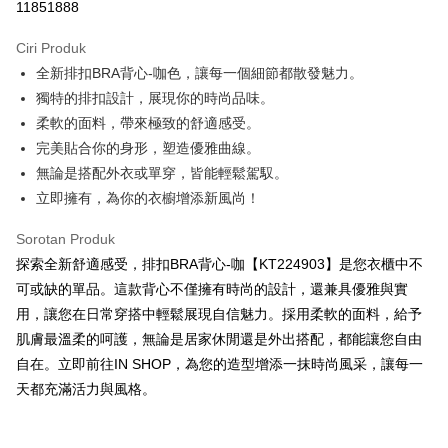
11851888
LINE Pay
Ciri Produk
Apple Pay
全新排扣BRA背心-咖色，讓每一個細節都散發魅力。
獨特的排扣設計，展現你的時尚品味。
JKOPAY
柔軟的面料，帶來極致的舒適感受。
Google Pay
完美貼合你的身形，塑造優雅曲線。
無論是搭配外衣或單穿，皆能輕鬆駕馭。
OP Pay Later
立即擁有，為你的衣櫥增添新風尚！
Deskripsi
[Terma Penggunaan untuk OP Pay Later]
AFTEE
Sorotan Produk
Perkhidmatan ini disediakan oleh Taiwan Mobile dan tersedia untuk
Deskripsi
探索全新舒適感受，排扣BRA背心-咖【KT224903】是您衣櫃中不
pengguna Taiwan Mobile tanpa memerlukan permohonan tambahan.
Pertama, Mengenai Perkhidmatan AFTEE Beli Sekarang Bayar Kemudian
可或缺的單品。這款背心不僅擁有時尚的設計，還兼具優雅與實
Pemindahan ATM
1. Dengan memilih AFTEE sebagai kaedah pembayaran, mesej
Jika anda memilih OP Pay Later sebagai kaedah pembayaran, sistem
用，讓您在日常穿搭中輕鬆展現自信魅力。採用柔軟的面料，給予
pengesahan AFTEE akan muncul.
akan mengarahkan anda secara automatik ke proses transaksi OP Pay
肌膚最溫柔的呵護，無論是居家休閒還是外出搭配，都能讓您自由
2. Anda boleh meneruskan pembayaran selepas pengesahan SMS.
Pilihan Penghantaran
Later selepas pesanan dibuat. Anda perlu mengesahkan nombor telefon
3. Tiada bayaran diperlukan apabila pesanan disahkan. Produk akan
自在。立即前往IN SHOP，為您的造型增添一抹時尚風采，讓每一
mudah alih anda, memilih bilangan ansuran, dan menetapkan tarikh
dihantar ke alamat yang ditetapkan.
全家取貨付款
akhir pembayaran. Transaksi akan dianggap selesai setelah pembayaran
天都充滿活力與風格。
4. Setelah pesanan disahkan, anda akan menerima SMS pembayaran
disahkan.
NT$60/pesanan | Penghantaran percuma untuk pesanan
manakala ahli aplikasi akan menerima pemberitahuan tolak aplikasi
NT$1,800 atau lebih
AFTEE.
Had kredit yang diluluskan, tempoh ansuran yang tersedia, dan yuran
5. Tiada bayaran diperlukan apabila anda menerima produk. Sila buat