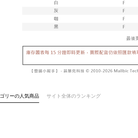
す。
き、限度
付款後7-1
2. 「OP
2.決済金額
配送毎にNT
人情報（
3.現在、
処理およ
宅配
報の確認
三、利用規
3. 完全
プロテクシ
配送毎にNT
ださい：
ht
します。
文者の氏
國家/地區
これに限ら
されます。
AFTEE
明』をご
AFTEE
なります。
延滞納金
後見人の同
ゴリーの人気商品
サイト全体のランキング
個人情報
を行使し
cs_tw@netp
を、必要な
AFTEE
意いただ