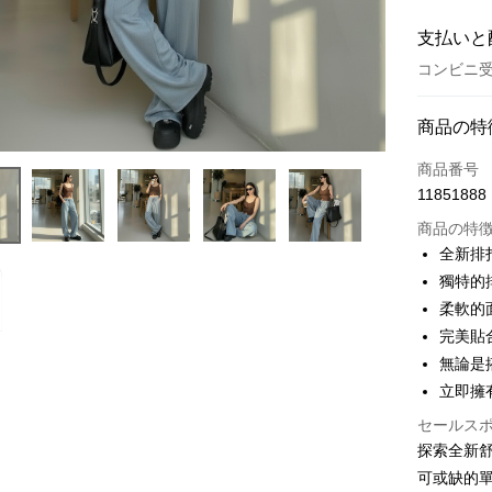
支払いと
コンビニ受
お支払い
商品の特
クレジット
商品番号
11851888
コンビニ
商品の特
LINE Pay
全新排
獨特的
Apple Pay
柔軟的
JKOPAY
完美貼
無論是
Google Pa
立即擁
OP Pay La
セールス
説明
探索全新舒
【OP Pay
AFTEE
1. 本サ
可或缺的