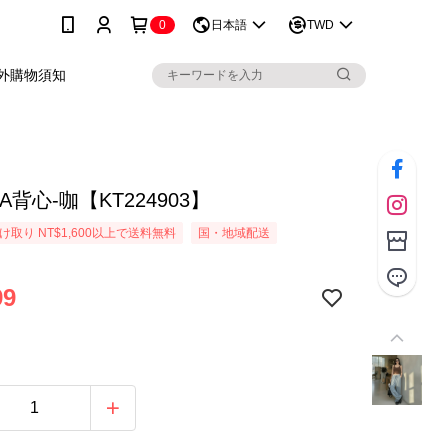
0
日本語
TWD
外購物須知
A背心-咖【KT224903】
取り NT$1,600以上で送料無料
国・地域配送
99