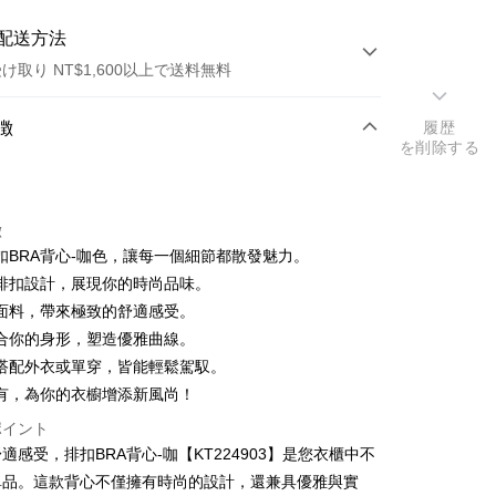
配送方法
け取り NT$1,600以上で送料無料
方法
徴
履歴
を削除する
カード1回払い
店頭代金引換
徴
扣BRA背心-咖色，讓每一個細節都散發魅力。
排扣設計，展現你的時尚品味。
面料，帶來極致的舒適感受。
合你的身形，塑造優雅曲線。
搭配外衣或單穿，皆能輕鬆駕馭。
y
有，為你的衣櫥增添新風尚！
ter
ポイント
適感受，排扣BRA背心-咖【KT224903】是您衣櫃中不
 Later 使用説明】
代金後払い
ービスは台湾大哥大によって提供され、台湾大哥大のユーザーは
單品。這款背心不僅擁有時尚的設計，還兼具優雅與實