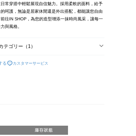
請なしで即時に利用可能です。
在日常穿搭中輕鬆展現自信魅力。採用柔軟的面料，給予
方法で「OP Pay Later」を選択すると、注文が成立した後に自
TEE代金後払いについて
柔的呵護，無論是居家休閒還是外出搭配，都能讓您自由
 Pay Later の取引プロセスに移行し、携帯番号を確認後、分割
い方法でAFTEE代金後払いを選択すると、携帯電話認証ウィン
数や支払い期限を選択し、支払いを確認すると取引が完了しま
示されます。
前往IN SHOP，為您的造型增添一抹時尚風采，讓每一
で認証してお支払い手続を進めてください。
活力與風格。
の承認額、分割回数および費用については、後続の取引確認ペー
るときのお支払いは不要です。商品はご指定の住所に配送されま
とします。
成立後30分以内に確認取引を行わない場合や審査が通過しない場
が完了すると、携帯に支払い通知のSMSが届きます。アプリ会
付款
は自動的にキャンセルされます。「転専審査」に未通過の状況
、AFTEE アプリプッシュ通知が届きます。
カテゴリー（1）
た場合は、システムの評価基準に達していないことを意味し、
$60、NT$1,800以上で送料無料
け取り時のお支払いは不要です。商品を確かめてから、SMSま
についての説明はいたしかねます。
の通知に従って、4大コンビニ、またはATM/オンラインバンキ
𝙍𝙄𝙑𝘼𝙇²⁶
ɴᴇᴡ ₍ 6.01₎
家取貨
支払いください。
する
カスタマーサービス
$60、NT$1,600以上で送料無料
方法の説明】
限は最短で 14 日以内ですので、ご注意ください。AFTEE ア
いの金額は電信請求書に統合されず、「OP Pay Later」は毎月
ンロードして AFTEE 会員になるとお支払い期限を最長 45 日
請勿下單
に支払いリマインダーのSMSを送信します。
延長できます。
Sのリンクを通じて請求書を開いた後、「コンビニバーコード／台
$10,000
舗／銀行振込／街口支払い／iPASS MONEY」などのチャネル
は、ショップが請求した期日と、AFTEEで延長できる日数を
を選択できます。
勿下單(付取)
されます。AFTEEで注文すると、商品を受け取るまで支払い
長できますが、商品を期限内に受け取れない場合があります
$10,000
項】
約商品や商品到着日が比較的遅い商品）。そのため、商品到着
ービスは「台湾大哥大株式会社」（以下「当社」といいます）に
わらず、AFTEEで指定された期限内にお支払いください。
付款
供され、ユーザーが取引時に本サービスを通じて商品やサービ
できるようにし、店舗が売買／分割払い売買の債権を当社に譲
い限度額
$60、NT$1,800以上で送料無料
、契約に基づいて当社の請求書で帳款を支払うことになりま
AFTEEを ご利用の際に、認証結果及び当社の審査の結果に基づ