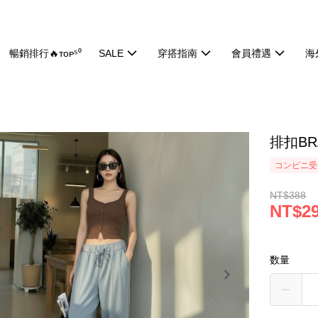
暢銷排行🔥ᴛᴏᴘ⁵⁰
SALE
穿搭指南
會員禮遇
海
排扣BR
コンビニ受け
NT$388
NT$2
数量