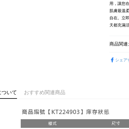
追加の申
説明
用，讓您
2. 支払い
一、 AF
肌膚最溫
ATM払い
動的に OP
1.お支払
払いの回
ドウが表
自在。立即
す。
2.SMS
天都充滿
3. 実際
3.注文す
配送方法
ジを基準
す。
4. 注文
4.ご注文
全家取貨
合、注文
員の場合は
商品関連
が発生し
配送毎にNT
5.商品受
評価内容
たはアプリ
➤𝙉𝙀𝙒 𝘼𝙍
付款後全
ングでお
シェア
配送毎にNT
【支払い
代金納付期
1. 分割払
プリをダウ
已關閉，
の締め日後
以内まで
2. SM
配送毎にNT
湾大直営店
お支払期限
について
おすすめ関連商品
で支払い
已關閉，請
もとに計算
期限を延
配送毎にNT
【注意事
（例：予
1. 本サ
の有無に関
7-11取貨
よって提
スを購入
二、支払
配送毎にNT
渡した後
1.初回 