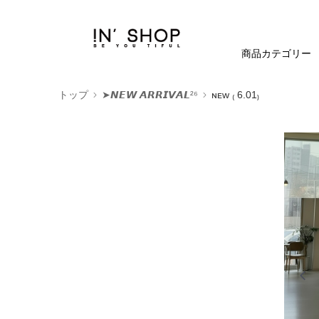
商品カテゴリー
トップ
➤𝙉𝙀𝙒 𝘼𝙍𝙍𝙄𝙑𝘼𝙇²⁶
ɴᴇᴡ ₍ 6.01₎