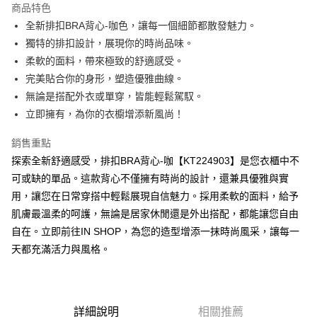
商品特色
Apple Pay
全新排扣BRA背心-咖色，讓每一個細節都散發魅力。
獨特的排扣設計，展現你的時尚品味。
街口支付
柔軟的面料，帶來極致的舒適感受。
Google Pay
完美貼合你的身形，塑造優雅曲線。
無論是搭配外衣或單穿，皆能輕鬆駕馭。
大哥付你分期
立即擁有，為你的衣櫥增添新風尚！
相關說明
【大哥付你分期使用說明】
銷售重點
AFTEE先享後付
1.本服務由台灣大哥大提供，台灣大哥大用戶可立即使用無須另外申請。
2.付款方式選擇「大哥付你分期」，訂單成立後會自動跳轉到大哥付的交易
探索全新舒適感受，排扣BRA背心-咖【KT224903】是您衣櫃中不
相關說明
流程，驗證手機門號後，選擇欲分期的期數、繳款截止日，確認付款後即完
可或缺的單品。這款背心不僅擁有時尚的設計，還兼具優雅與實
【關於「AFTEE先享後付」】
成交易。
ATM付款
AFTEE先享後付是「在收到商品之後才付款」的支付方式。 讓您購物簡單
用，讓您在日常穿搭中輕鬆展現自信魅力。採用柔軟的面料，給予
3.實際核准額度、可分期數及費用金額請依後續交易確認頁面所載為準。
便利好安心！
4.訂單成立30分鐘內，如未前往確認交易或遇審核未通過，訂單將自動取
肌膚最溫柔的呵護，無論是居家休閒還是外出搭配，都能讓您自由
１．簡單：不需註冊會員、不需綁卡、不需儲值。
運送方式
消。如遇「轉專審核」未通過狀況，表示未達大哥付你分期系統評分，恕無
２．便利：只要手機號碼，簡訊認證，即可結帳。
自在。立即前往IN SHOP，為您的造型增添一抹時尚風采，讓每一
法說明評估內容。
３．安心：先確認商品／服務後，再付款。
全家取貨付款
天都充滿活力與風格。
【繳款方式說明】
1.分期款項不併入電信帳單，「大哥付你分期」於每月結算日後寄送繳費提
每筆NT$60，滿NT$1,800(含以上)免運費
【「AFTEE先享後付」結帳流程】
醒簡訊。
１．於結帳方式選擇「AFTEE先享後付」後，將跳轉至「AFTEE先享後付」
2.透過簡訊連結打開帳單後，可選擇「超商條碼／台灣大直營門市／銀行轉
付款後全家取貨
結帳頁面，進行簡訊認證並確認金額後，即可完成結帳。
帳／街口支付／iPASS MONEY」等通路繳費。
２．訂單成立數日內，您將收到繳費通知簡訊。
每筆NT$60，滿NT$1,600(含以上)免運費
詳細說明
相關推薦