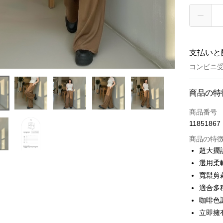
支払いと
コンビニ受
お支払い
商品の特
クレジット
商品番号
11851867
コンビニ
商品の特
LINE Pay
超大擺
選用柔
Apple Pay
寬鬆剪
JKOPAY
適合多
咖啡色
Google Pa
立即擁
OP Pay La