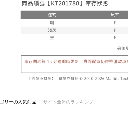
1. 本サ
の有無に関
7-11取貨
よって提
スを購入
二、支払
配送毎にNT
渡した後
1.初回 
す。
き、限度
付款後7-1
2. 「OP
2.決済金額
配送毎にNT
人情報（
3.現在、
処理およ
宅配
報の確認
三、利用規
3. 完全
プロテクシ
配送毎にNT
ださい：
ht
します。
文者の氏
國家/地區
これに限ら
されます。
AFTEE
明』をご
AFTEE
なります。
延滞納金
ゴリーの人気商品
サイト全体のランキング
後見人の同
個人情報
を行使し
cs_tw@netp