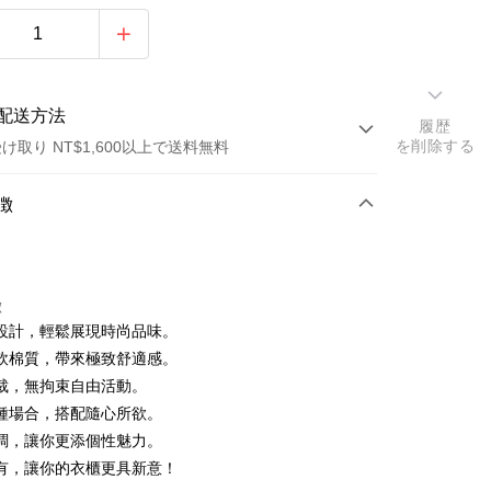
配送方法
履歴
を削除する
け取り NT$1,600以上で送料無料
方法
徴
カード1回払い
店頭代金引換
徴
設計，輕鬆展現時尚品味。
軟棉質，帶來極致舒適感。
裁，無拘束自由活動。
種場合，搭配隨心所欲。
調，讓你更添個性魅力。
y
有，讓你的衣櫃更具新意！
ter