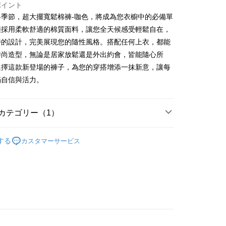
ポイント
冬季節，超大擺寬鬆棉褲-咖色，將成為您衣櫥中的必備單
 Later 使用説明】
代金後払い
ービスは台湾大哥大によって提供され、台湾大哥大のユーザーは
僅採用柔軟舒適的棉質面料，讓您全天候感受輕鬆自在，
請なしで即時に利用可能です。
特的設計，完美展現您的隨性風格。搭配任何上衣，都能
方法で「OP Pay Later」を選択すると、注文が成立した後に自
TEE代金後払いについて
時尚造型，無論是居家放鬆還是外出約會，皆能隨心所
 Pay Later の取引プロセスに移行し、携帯番号を確認後、分割
い方法でAFTEE代金後払いを選択すると、携帯電話認証ウィン
数や支払い期限を選択し、支払いを確認すると取引が完了しま
示されます。
選擇這款新登場的褲子，為您的穿搭增添一抹新意，讓每
で認証してお支払い手続を進めてください。
滿自信與活力。
の承認額、分割回数および費用については、後続の取引確認ペー
るときのお支払いは不要です。商品はご指定の住所に配送されま
とします。
成立後30分以内に確認取引を行わない場合や審査が通過しない場
が完了すると、携帯に支払い通知のSMSが届きます。アプリ会
付款
は自動的にキャンセルされます。「転専審査」に未通過の状況
、AFTEE アプリプッシュ通知が届きます。
カテゴリー（1）
た場合は、システムの評価基準に達していないことを意味し、
$60、NT$1,800以上で送料無料
け取り時のお支払いは不要です。商品を確かめてから、SMSま
についての説明はいたしかねます。
の通知に従って、4大コンビニ、またはATM/オンラインバンキ
𝙍𝙄𝙑𝘼𝙇²⁶
ɴᴇᴡ ₍ 6.01₎
家取貨
支払いください。
する
カスタマーサービス
$60、NT$1,600以上で送料無料
方法の説明】
限は最短で 14 日以内ですので、ご注意ください。AFTEE ア
いの金額は電信請求書に統合されず、「OP Pay Later」は毎月
ンロードして AFTEE 会員になるとお支払い期限を最長 45 日
請勿下單
に支払いリマインダーのSMSを送信します。
延長できます。
Sのリンクを通じて請求書を開いた後、「コンビニバーコード／台
$10,000
舗／銀行振込／街口支払い／iPASS MONEY」などのチャネル
は、ショップが請求した期日と、AFTEEで延長できる日数を
を選択できます。
勿下單(付取)
されます。AFTEEで注文すると、商品を受け取るまで支払い
長できますが、商品を期限内に受け取れない場合があります
$10,000
項】
約商品や商品到着日が比較的遅い商品）。そのため、商品到着