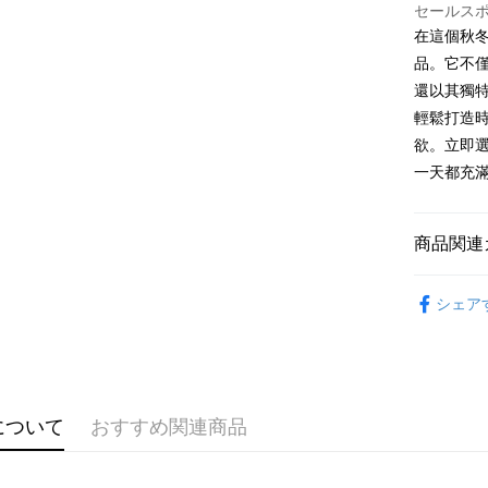
セールス
説明
在這個秋
【OP Pay
AFTEE
1. 本サ
品。它不
追加の申
説明
還以其獨
2. 支払い
一、 AF
輕鬆打造
ATM払い
動的に OP
1.お支払
払いの回
ドウが表
欲。立即
す。
2.SMS
一天都充
3. 実際
3.注文す
配送方法
ジを基準
す。
4. 注文
4.ご注文
全家取貨
合、注文
員の場合は
商品関連
が発生し
配送毎にNT
5.商品受
評価内容
たはアプリ
➤𝙉𝙀𝙒 𝘼𝙍
付款後全
ングでお
シェア
配送毎にNT
【支払い
代金納付期
1. 分割払
プリをダウ
已關閉，
の締め日後
以内まで
2. SM
配送毎にNT
湾大直営店
お支払期限
について
おすすめ関連商品
で支払い
已關閉，請
もとに計算
期限を延
配送毎にNT
【注意事
（例：予