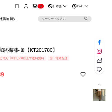
0
日本語
TWD
外購物須知
鬆棉褲-咖【KT201780】
取り NT$1,600以上で送料無料
国・地域配送
39