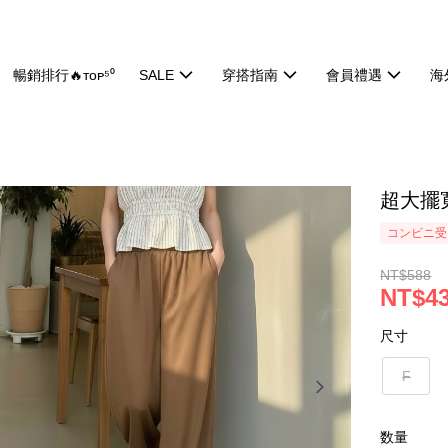
暢銷排行🔥ᴛᴏᴘ⁵⁰
SALE
穿搭指南
會員禮遇
海
超大擺寬
コンビニ受け
NT$588
NT$4
尺寸
F
数量