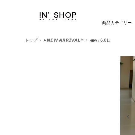
商品カテゴリー
トップ
➤𝙉𝙀𝙒 𝘼𝙍𝙍𝙄𝙑𝘼𝙇²⁶
ɴᴇᴡ ₍ 6.01₎